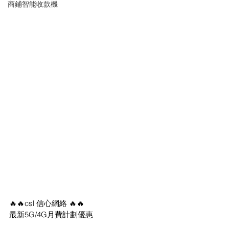
商鋪智能收款機
🔥🔥csl 信心網絡 🔥🔥
最新5G/4G月費計劃優惠