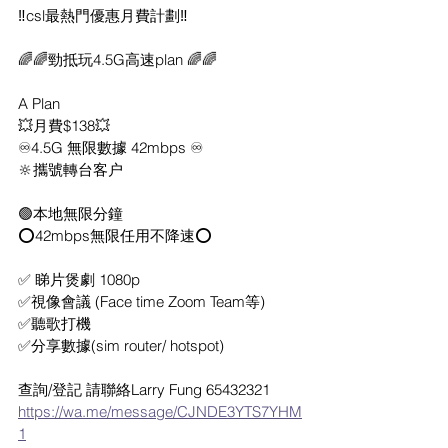
‼️csl最熱門優惠月費計劃‼️
🌈🌈勁抵玩4.5G高速plan 🌈🌈
A Plan 
💥月費$138💥
♾4.5G 無限數據 42mbps ♾
🔆攜號轉台客户
🟢本地無限分鐘
⭕️42mbps無限任用不降速⭕️
✅ 睇片煲劇 1080p
✅視像會議 (Face time Zoom Team等)
✅聽歌打機
✅分享數據(sim router/ hotspot)
查詢/登記 請聯絡Larry Fung 65432321
https://wa.me/message/CJNDE3YTS7YHM
1