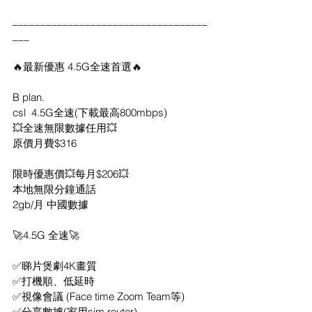
___________________________________
___
🔥最新優惠 4.5G全速首選🔥
B plan.
csl  4.5G全速(下載最高800mbps)
💥全速無限數據任用💥
原價月費$316
限時優惠價💥每月$206💥
本地無限分鐘通話
2gb/月 中國數據
🚀4.5G 全速🚀
✅睇片煲劇4K畫質
✅打機順、低延時
✅視像會議 (Face time Zoom Team等)
✅分享數據(家用sim router)