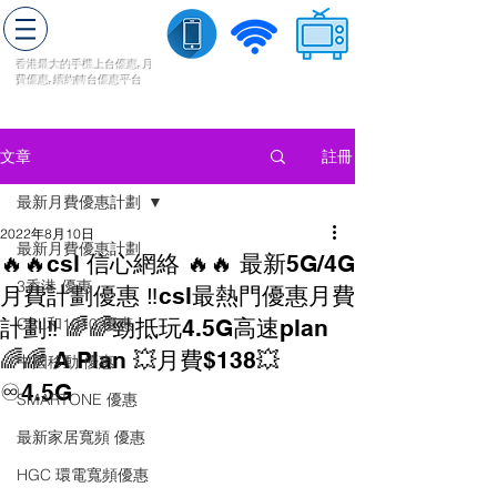
轉台快
香港最大的手機上
台
優惠,
月
費優惠,
續約
轉台
優惠
平台
流動數據
家居寬頻
​收費電視
註冊
文章
最新月費優惠計劃
2022年8月10日
最新月費優惠計劃
🔥🔥csl 信心網絡 🔥🔥 最新5G/4G
3香港 優惠
月費計劃優惠 ‼️csl最熱門優惠月費
計劃‼️ 🌈🌈勁抵玩4.5G高速plan
CSL和1010 優惠
🌈🌈 A Plan 💥月費$138💥
中國移動 優惠
♾4.5G
SMARTONE 優惠
最新家居寬頻 優惠
HGC 環電寬頻優惠