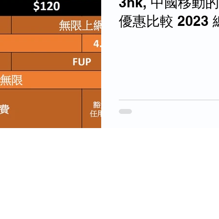
3hk, 中國移動
優惠比較 2023 總表有齊各電訊商服務
計劃的數據量, 價
方便比較~