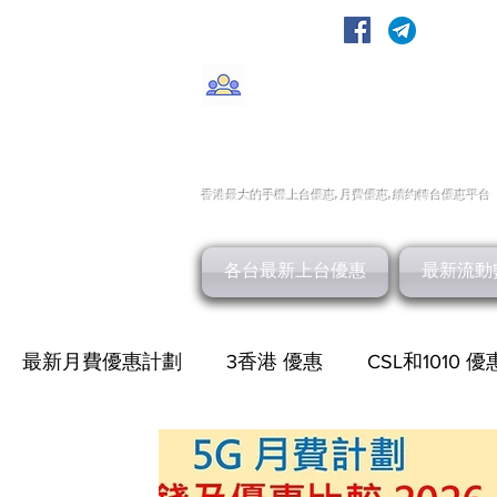
轉台快
CMHK/3HK/SmarTone/CSl/10
香港最大的手機上
台
優惠,
月費優惠,
續約
轉台
優惠
平台
各台最新上台優惠
最新流動
最新月費優惠計劃
3香港 優惠
CSL和1010 優
最新家居寬頻 優惠
HGC 環電寬頻優惠