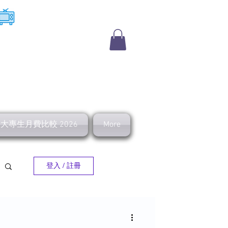
​收費電視
及大專生月費比較 2026
More
登入 / 註冊