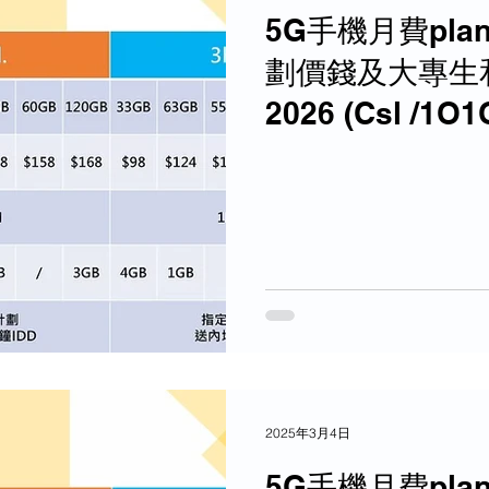
5G手機月費pla
惠
PCCW 寬頻優惠
劃價錢及大專生
2026 (Csl /1O
優恵
商業寬頻 優恵
/3香港)
商業寬頻 電話線優惠
機 優惠
商鋪智能收款機
2025年3月4日
5G手機月費pla