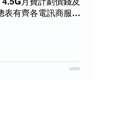
的 4.5G月費計劃價錢及
錢, 合約期 和優惠,