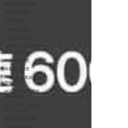
最新流動數據優惠
香港寬頻 優惠
NOW 優惠
中國電信 優惠
PCCW 寬頻優惠
有線寬頻 i-CABLE 家
居寬頻優惠
中國聯通 優恵
商業寬頻 優恵
HKBN 香港寬頻 商業
寬頻優惠
HGC 環電 商業寬頻
電話線優惠
HKT PCCW 商業寬
頻 電話線優惠
辦公室打印機 優惠
商鋪智能收款機