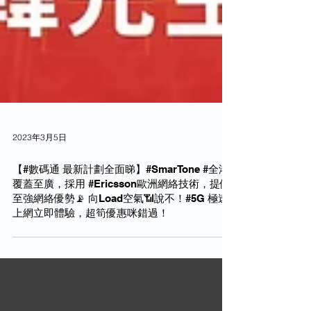
2023年3月5日
【#數碼通 最新計劃全面睇】#SmarTone #全港
覆蓋至廣，採用 #Ericsson歐洲網絡技術，提供
至強網絡優勢📡 向Load空氣📶說不！#5G 極速
上網立即體驗，超筍優惠咪錯過！