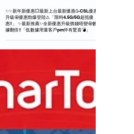
2023年3月10日
✨✨新年新優惠💥最新上台最新優惠🥳CSL優惠
升級🤩優惠勁爆登陸⚠️「限時4.5G/5G超抵優
惠‼️」 ✨最新推薦✨全新優惠升級價錢唔變🤩數
據翻倍‼️「低數據用量客戶pm仲有驚喜💣」