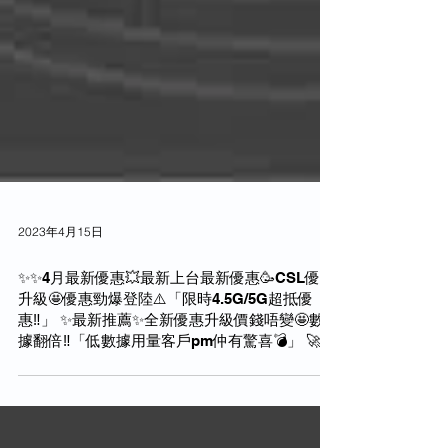
2023年4月15日
✨✨4月最新優惠💥最新上台最新優惠🥳CSL優惠
升級🤩優惠勁爆登陸⚠️「限時4.5G/5G超抵優
惠‼️」 ✨最新推薦✨全新優惠升級價錢唔變🤩數
據翻倍‼️「低數據用量客戶pm仲有驚喜💣」 🚀