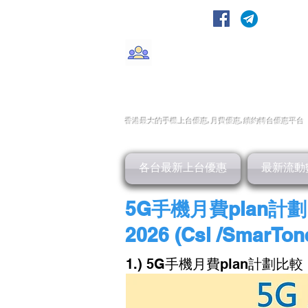
轉台快
CMHK/3HK/SmarTone/CSl/10
香港最大的手機上
台
優惠,
月費優惠,
續約
轉台
優惠
平台
各台最新上台優惠
最新流動
5G手機月費plan
2026 (Csl /SmarT
1.)
5G手機月費plan計劃比較