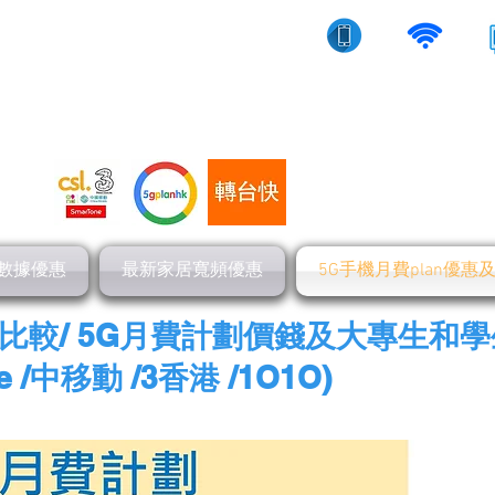
10/5g/寬頻上網
流動數據
家居寬頻
數據優惠
最新家居寬頻優惠
5G手機月費plan優惠
計劃比較/ 5G月費計劃價錢及大專生和
one /中移動 /3香港 /1O1O)