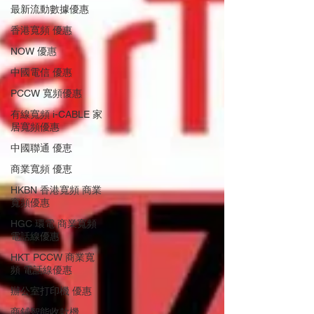
最新流動數據優惠
香港寬頻 優惠
NOW 優惠
中國電信 優惠
PCCW 寬頻優惠
有線寬頻 i-CABLE 家
居寬頻優惠
中國聯通 優恵
商業寬頻 優恵
HKBN 香港寬頻 商業
寬頻優惠
HGC 環電 商業寬頻
電話線優惠
HKT PCCW 商業寬
頻 電話線優惠
辦公室打印機 優惠
商鋪智能收款機