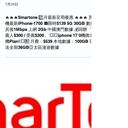
7月28日
🔥🔥🔥Smartone 7️⃣月最新至荀優惠 🔥🔥🔥 買
機最新iPhone-1700 🟧限時$139 5G 30GB 數據
其後1Mbps 上網 2Gb 中國澳門數據 💰回贈 「推
薦人$300 / 受薦$300」 💥💥iphone 17 0機價出
機Plan‼️💥🈹 月費：$539 本地數據：100GB 💥
送全期36GB亞太區漫遊數據