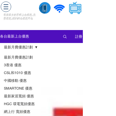
轉台快
香港最大的手機上
台
優惠,
月
費優惠,
續約
轉台
優惠
平台
流動數據
家居寬頻
​收費電視
註冊
各台最新上台優惠
最新月費優惠計劃
最新月費優惠計劃
3香港 優惠
CSL和1010 優惠
中國移動 優惠
SMARTONE 優惠
最新家居寬頻 優惠
HGC 環電寬頻優惠
網上行 寬頻優惠