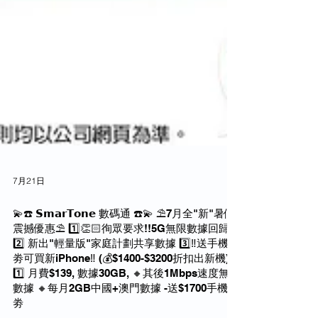
7月21日
💫☎️ 𝗦𝗺𝗮𝗿𝗧𝗼𝗻𝗲 數碼通 ☎️💫 ⛱️7月全"新"暑假
震撼優惠⛱️ 1️⃣👏🏻徇眾要求!!5G無限數據回歸♾️
2️⃣ 新出"輕量版"家庭計劃共享數據 3️⃣‼️送手機禮