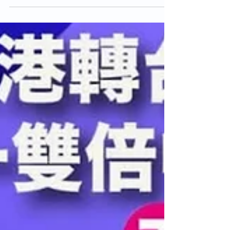
劵可買新iPhone‼️ (💰$1400-$3200折扣出新機)
1️⃣ 月費$139, 數據30GB, 🔸其後1Mbps速度無限
數據 🔸每月2GB中國+澳門數據 -送$1700手機禮
劵