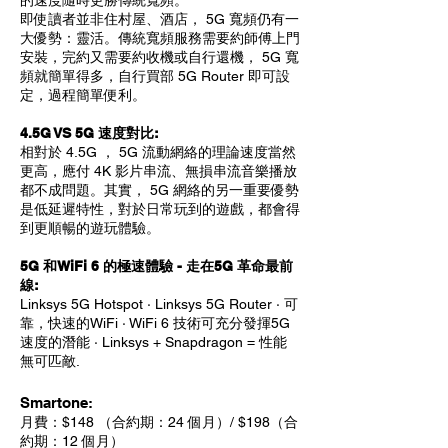
的速度隨時更勝傳統寬頻。
即使讀者並非住村屋、酒店， 5G 寬頻仍有一
大優勢：靈活。傳統寬頻服務需要約師傅上門
安裝，完約又需要約收機或自行還機， 5G 寬
頻就簡單得多，自行買部 5G Router 即可設
定，過程簡單便利。
4.5G VS 5G 速度對比:
相對於 4.5G ， 5G 流動網絡的理論速度當然
更高，應付 4K 影片串流、無損串流音樂播放
都不成問題。其實， 5G 網絡的另一重要優勢
是低延遲特性，對於日常玩到的遊戲，都會得
到更順暢的遊玩體驗。
5G 和WiFi 6 的極速體驗 - 走在5G 革命最前
線:
Linksys 5G Hotspot · Linksys 5G Router · 可
靠，快速的WiFi · WiFi 6 技術可充分發揮5G
速度的潛能 · Linksys + Snapdragon = 性能
無可匹敵.
Smartone:
月費：$148 （合約期：24 個月）/ $198（合
約期：12 個月）