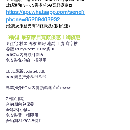
數碼通和 3HK 3香港的5G寬頻優惠☎️
https://api.whatsapp.com/send?
phone=85269463932
(優惠及服務受有關條款及細則約速）
3香港 最新家居寬頻優惠上網優惠
📡住宅 村屋 唐樓 劏房 地鋪 工廈 寫字樓
餐廳 PartyRoom Band房📡
🔥5G室內寬頻計劃🔥
免安裝免拉線一插即用
👇🏻👇🏻最新update👇🏻👇🏻
🔥🔥誠意推介💪🏻💪🏻
專業推介5G室內寬頻精選 👍👍 🪢🪢
7日試用期
合約期內包保養
全港不限地區
免安裝費一插即用
合約期24/30/48個月