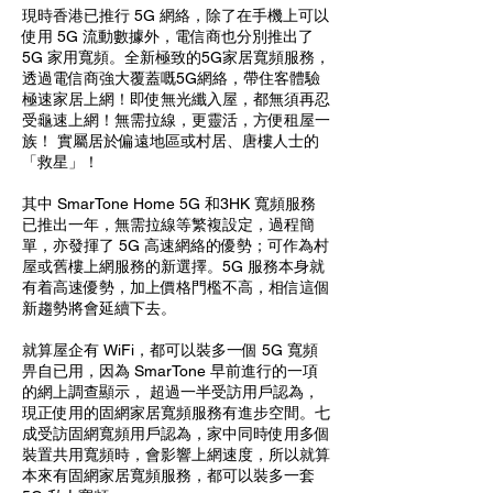
現時香港已推行 5G 網絡，除了在手機上可以
使用 5G 流動數據外，電信商也分別推出了
5G 家用寬頻。全新極致的5G家居寬頻服務，
透過電信商強大覆蓋嘅5G網絡，帶住客體驗
極速家居上網！即使無光纖入屋，都無須再忍
受龜速上網！無需拉線，更靈活，方便租屋一
族！ 實屬居於偏遠地區或村居、唐樓人士的
「救星」！
其中 SmarTone Home 5G 和3HK 寬頻服務
已推出一年，無需拉線等繁複設定，過程簡
單，亦發揮了 5G 高速網絡的優勢；可作為村
屋或舊樓上網服務的新選擇。
5G 服務本身就
有着高速優勢，加上價格門檻不高，相信這個
新趨勢將會延續下去。
就算屋企有 WiFi，都可以裝多一個 5G 寬頻
畀自已用，因為 SmarTone 早前進行的一項
的網上調查顯示， 超過一半受訪用戶認為，
現正使用的固網家居寬頻服務有進步空間。七
成受訪固網寬頻用戶認為，家中同時使用多個
裝置共用寬頻時，會影響上網速度，所以就算
本來有固網家居寬頻服務，都可以裝多一套