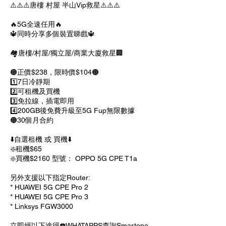
⚠️⚠️⚠️唐樓 村屋 半山Vip救星⚠️⚠️⚠️
🔥5G全速任用🔥
🔱同時分享多個裝置睇戲🔱
🏘唐樓/村屋/獨立屋/商業大廈救星🏢
🟠正價$238，限時價$104🟠
1️⃣7日冷靜期
2️⃣可租機及買機
3️⃣免拉線，插電即用
4️⃣200GB後免費升級至5G Fup無限數據
🟠30個月合約
⬇️自選租機 或 買機⬇️
❇️租機$65
❇️買機$2160 型號： OPPO 5G CPE T1a
另外支援以下指定Router:
* HUAWEI 5G CPE Pro 2
* HUAWEI 5G CPE Pro 3
* Linksys FGW3000
立即經以下途徑☎️WHATAPPS查詢Smartone