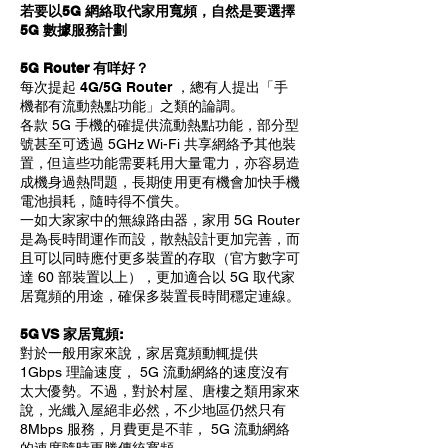
若要以5G 網絡取代家用寬頻，自然是要選擇
5G 數據服務計劃
5G Router 有咩好？
每次
提起 4G/5G Router ，總有人提出「手
機都有流動熱點功能」之類的論調。
各款 5G 手機的確提供流動熱點功能，部分型
號甚至可透過 5GHz Wi-Fi 共享網絡予其他裝
置，但這些功能需要耗用大量電力，亦容易造
成機身過熱問題，長期使用更有機會加快手機
電池損耗，隨時得不償失。
一如大家家中的無線路由器，家用 5G Router
是為長時間運作而設，散熱設計更加完善，而
且可以同時應付更多裝置的存取（官方數字可
達 60 部裝置以上），更加適合以 5G 取代家
居寬頻的用途，確保多裝置長時間穩定連線。
5G VS 家居寬頻:
對於一般用家來說，家居寬頻動輒提供
1Gbps 理論速度， 5G 流動網絡的速度沒有
太大優勢。不過，對於村屋、唐樓之類用家來
說，光纖入屋絕非必然，不少地區仍然只有
8Mbps 服務，月費更是不菲， 5G 流動網絡