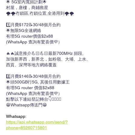
🌟 5G室內寬頻計劃🌟
村屋，唐樓，商鋪救星
🌪️🌪️冇鎖區,冇鎖位置,全港用到🌪️🌪️
1️⃣月費$172📝30/48個月合約
🌟無限5G全速網絡
有埋5G router價值$2x88
(WhatsApp 查詢有驚喜價💜）
🔥🔥誠意推介💪🏻💪🏻最新700MHz 頻段,
加強新界西，新界北，如粉嶺、大埔、上水、
西貢、深灣等地方網絡覆蓋
2️⃣月費$146📝30/48個月合約
🌟頭500GB行5G, 其後任用數據王
有埋5G router 價值$2x88
(WhatsApp 查詢有驚喜價💜）
點擊以下連結登記轉台👇🙋‍♀️🙋‍♀️
😁Whatsapp傳送門😁
Whatsapp:
https://api.whatsapp.com/send/?
phone=85260715801