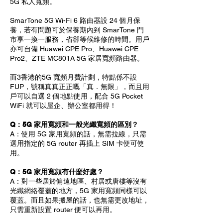
5G 私人寬頻。
SmarTone 5G Wi-Fi 6 路由器設 24 個月保
養，若有問題可於保養期內到 SmarTone 門
市享一換一服務，省卻等候維修的時間。用戶
亦可自備 Huawei CPE Pro、Huawei CPE
Pro2、ZTE MC801A 5G 家居寬頻路由器。
而3香港的5G 寬頻月費計劃，特點係不設
FUP，號稱真真正正嘅「真．無限」，而且用
戶可以自選 2 個地點使用，配合 5G Pocket
WiFi 就可以屋企、辦公室都用得！
Q：5G 家用寬頻和一般光纖寬頻的區別？
A：使用 5G 家用寬頻的話，無需拉線，只需
選用指定的 5G router 再插上 SIM 卡便可使
用。
Q：5G 家用寬頻有什麼好處？
A：對一些居於偏遠地區、村居或唐樓等沒有
光纖網絡覆蓋的地方，5G 家用寬頻同樣可以
覆蓋。而且如果搬屋的話，也無需更改地址，
只需重新設置 router 便可以再用。