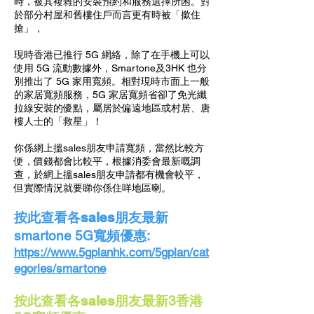
時，被其複雜的安裝預約和服務選擇所困。對
於部分村屋和舊樓住戶而言更有時被「撳住
搶」，
現時香港已推行 5G 網絡，除了在手機上可以
使用 5G 流動數據外，Smartone及3HK 也分
別推出了 5G 家用寬頻。相對現時市面上一般
的家居寬頻服務，5G 家居寬頻省卻了免光纖
拉線安裝的優點，屬居於偏遠地區或村居、唐
樓人士的「救星」！
你係網上搵sales朋友申請寬頻，當然比較方
便，價錢都會比較平，根據消委會最新嘅調
查，於網上搵sales朋友申請都有機會較平，
但實際情況就要睇你係住咩地區喇。
按此查看
各sales朋友
最新
smartone 5G寬頻優惠:
https://www.5gplanhk.com/5gplan/cat
egories/smartone
按此查看
各sales朋友
最新3香港