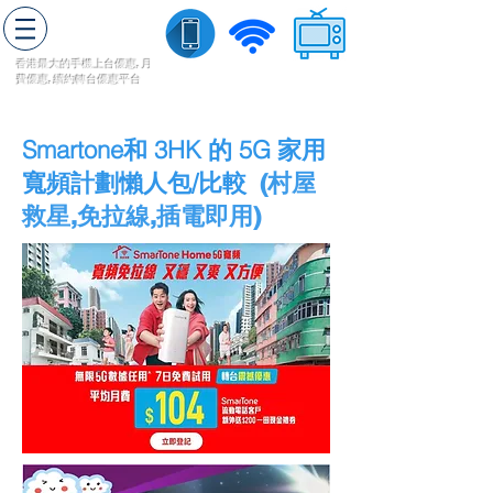
轉台快
香港最大的手機上
台
優惠,
月
費優惠,
續約
轉台
優惠
平台
流動數據
家居寬頻
​收費電視
Smartone和 3HK 的 5G 家用
寬頻計劃懶人包/比較
(村屋
救星,免拉線,插電即用)