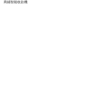
商鋪智能收款機