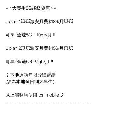
⭐️⭐️大專生5G超級優惠⭐️⭐️
Uplan.1💥💥激安月費$186/月💥💥
可享‼️全速5G 110gb/月 ‼️
Uplan.2💥💥激安月費$156/月💥💥
可享‼️全速5G 27gb/月 ‼️
📱本地通話無限分鐘🌈🌈
(須為本地全日制大專生）
以上服務均使用 csl mobile 之
___________________________________
_
🙏🏻即刻搵csl.  Larry Fung查詢🙇🏽‍♂️
https://wa.me/message/CJNDE3YTS7YHM