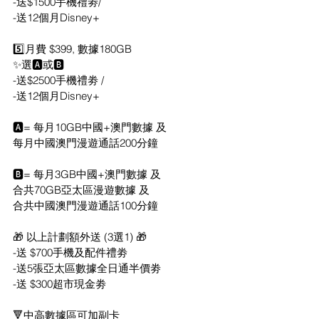
-送$1500手機禮劵/
-送12個月Disney+
5️⃣月費 $399, 數據180GB
✨選🅰️或🅱️
-送$2500手機禮劵 /
-送12個月Disney+
🅰️= 每月10GB中國+澳門數據 及
每月中國澳門漫遊通話200分鐘
🅱️= 每月3GB中國+澳門數據 及
合共70GB亞太區漫遊數據 及
合共中國澳門漫遊通話100分鐘
🎁 以上計劃額外送 (3選1) 🎁
-送 $700手機及配件禮劵
-送5張亞太區數據全日通半價劵
-送 $300超市現金劵
🔻中高數據區可加副卡