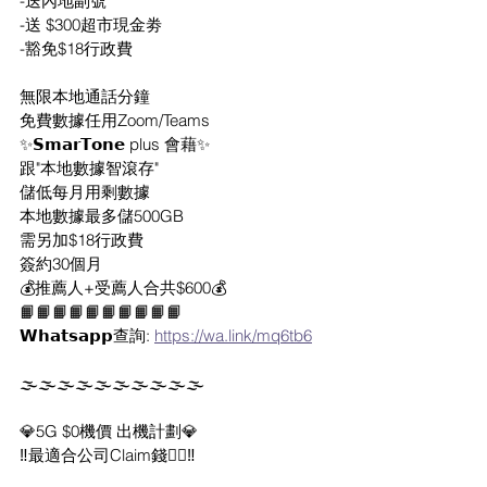
-送內地副號
-送 $300超市現金劵
-豁免$18行政費
無限本地通話分鐘
免費數據任用Zoom/Teams
✨𝗦𝗺𝗮𝗿𝗧𝗼𝗻𝗲 plus 會藉✨
跟"本地數據智滾存"
儲低每月用剩數據
本地數據最多儲500GB
需另加$18行政費
簽約30個月
💰推薦人+受薦人合共$600💰
📙📙📙📙📙📙📙📙📙📙
𝗪𝗵𝗮𝘁𝘀𝗮𝗽𝗽查詢: 
https://wa.link/mq6tb6
🌫️🌫️🌫️🌫️🌫️🌫️🌫️🌫️🌫️🌫️
💎5G $0機價 出機計劃💎
‼️最適合公司Claim錢👍🏻‼️