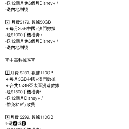
-送12個月免6個月Disney+ /
-送內地副號
2️⃣ 月費$179, 數據50GB
🔸每月3GB中國+澳門數據
-送$1000手機禮劵 /
-送12個月免6個月Disney+ /
-送內地副號
🔻中高數據區🔻
3️⃣月費 $239, 數據110GB
🔸每月3GB中國+澳門數據
🔸合共15GB亞太區漫遊數據
-送$1500手機禮劵/
-送12個月Disney+ /
-豁免$18行政費
4️⃣月費 $299, 數據110GB
✨選🅰️或🅱️