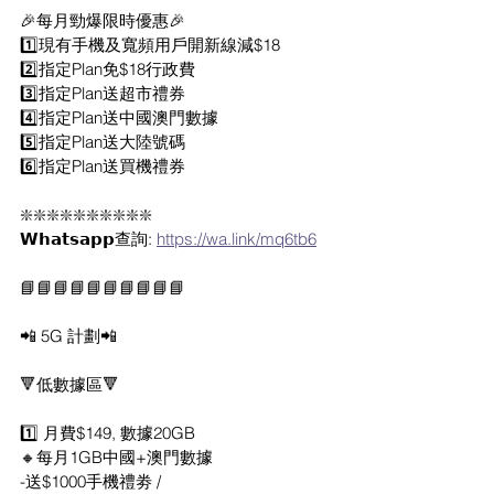
🎉每月勁爆限時優惠🎉
1️⃣現有手機及寬頻用戶開新線減$18
2️⃣指定Plan免$18行政費
3️⃣指定Plan送超市禮券
4️⃣指定Plan送中國澳門數據
5️⃣指定Plan送大陸號碼
6️⃣指定Plan送買機禮券
❇️❇️❇️❇️❇️❇️❇️❇️❇️❇️
𝗪𝗵𝗮𝘁𝘀𝗮𝗽𝗽查詢: 
https://wa.link/mq6tb6
📘📘📘📘📘📘📘📘📘📘
📲 5G 計劃📲
🔻低數據區🔻
1️⃣ 月費$149, 數據20GB
🔸每月1GB中國+澳門數據
-送$1000手機禮劵 /