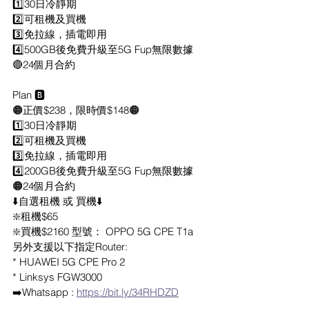
1️⃣30日冷靜期
2️⃣可租機及買機
3️⃣免拉線，插電即用
4️⃣500GB後免費升級至5G Fup無限數據
🔴24個月合約
Plan 🅱️
🟠正價$238，限時價$148🟠
1️⃣30日冷靜期
2️⃣可租機及買機
3️⃣免拉線，插電即用
4️⃣200GB後免費升級至5G Fup無限數據
🟠24個月合約
⬇️自選租機 或 買機⬇️
❇️租機$65
❇️買機$2160 型號： OPPO 5G CPE T1a
另外支援以下指定Router: 
* HUAWEI 5G CPE Pro 2
* Linksys FGW3000
➡️Whatsapp : 
https://bit.ly/34RHDZD