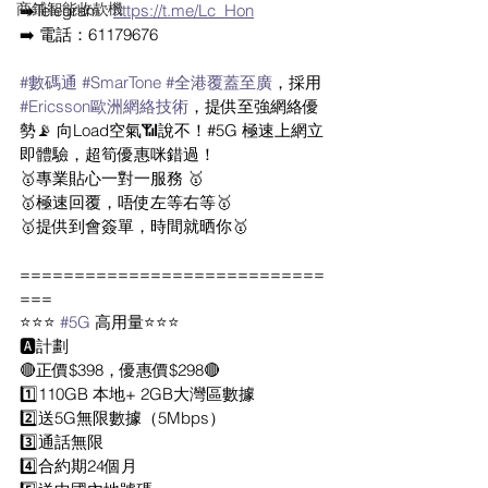
商鋪智能收款機
➡️Telegram : 
https://t.me/Lc_Hon
➡️ 電話：61179676
#數碼通
#SmarTone
#全港覆蓋至廣
，採用 
#Ericsson歐洲網絡技術
，提供至強網絡優
勢📡 向Load空氣📶說不！#5G 極速上網立
即體驗，超筍優惠咪錯過！
🥇專業貼心一對一服務 🥇
🥇極速回覆，唔使左等右等🥇
🥇提供到會簽單，時間就晒你🥇
============================
===
⭐️⭐️⭐️ 
#5G
 高用量⭐️⭐️⭐️
🅰️計劃
🔴正價$398，優惠價$298🔴
1️⃣110GB 本地+ 2GB大灣區數據 
2️⃣送5G無限數據（5Mbps）
3️⃣通話無限
4️⃣合約期24個月