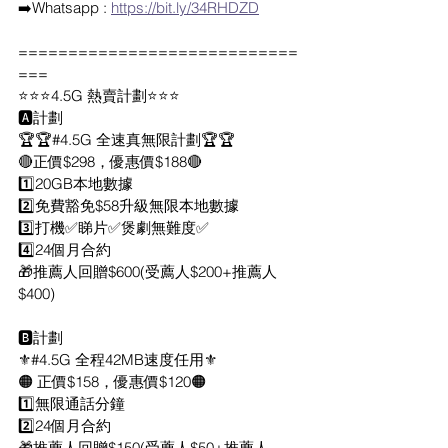
➡️Whatsapp : 
https://bit.ly/34RHDZD
============================
===
⭐️⭐️⭐️4.5G 熱賣計劃⭐️⭐️⭐️
🅰️計劃
🏆🏆#4.5G 全速真無限計劃🏆🏆
🔴正價$298，優惠價$188🔴
1️⃣20GB本地數據
2️⃣免費豁免$58升級無限本地數據
3️⃣打機✅睇片✅煲劇無難度✅
4️⃣24個月合約
🎁推薦人回贈$600(受薦人$200+推薦人
$400)
🅱️計劃
⚜️#4.5G 全程42MB速度任用⚜️
🟠 正價$158，優惠價$120🟠
1️⃣無限通話分鐘
2️⃣24個月合約
🎁推薦人回贈$150(受薦人$50+推薦人