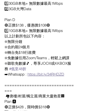
1️⃣30GB本地+ 無限數據最高1Mbps
2️⃣3GB大灣Data
Plan D
🟣正價$138，優惠價$108🟣
1️⃣10GB本地+ 無限數據最高1Mbps
以上計劃所包以下內容：
❇️無限分鐘
❇️合約期24個月
❇️轉台免$18行政費
❇️免數據任用Zoom/Teams，輕鬆上網課
❇️聽歌免數據🎵，尊享JOOX或KKBOX服
務 
#低至48折
➡️Whatsapp : 
https://bit.ly/34RHDZD
============================
===
 🏘唐樓/村屋/獨立屋/商業大廈救星🏢
Plan 🅰️
🔴正價$428，限時價$318🔴