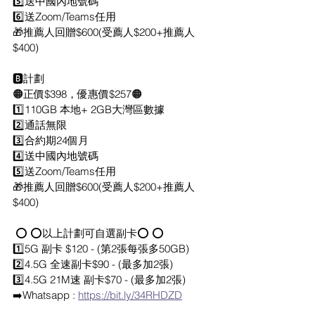
5️⃣送中國內地號碼
6️⃣送Zoom/Teams任用
🎁推薦人回贈$600(受薦人$200+推薦人
$400)
🅱️計劃
🟠正價$398，優惠價$257🟠
1️⃣110GB 本地+ 2GB大灣區數據 
2️⃣通話無限
3️⃣合約期24個月
4️⃣送中國內地號碼
5️⃣送Zoom/Teams任用
🎁推薦人回贈$600(受薦人$200+推薦人
$400)
 ⭕️ ⭕️以上計劃可自選副卡⭕️ ⭕️
1️⃣5G 副卡 $120 - (第2張每張多50GB)
2️⃣4.5G 全速副卡$90 - (最多加2張)
3️⃣4.5G 21M速 副卡$70 - (最多加2張)
➡️Whatsapp : 
https://bit.ly/34RHDZD