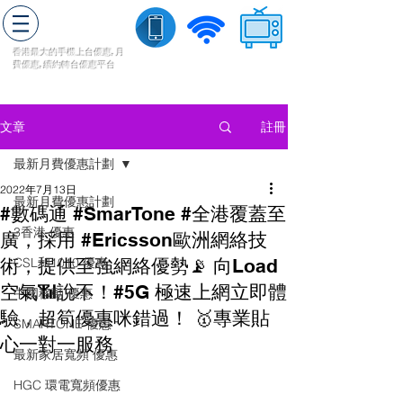
轉台快
香港最大的手機上
台
優惠,
月
費優惠,
續約
轉台
優惠
平台
流動數據
家居寬頻
​收費電視
註冊
文章
最新月費優惠計劃
2022年7月13日
最新月費優惠計劃
#數碼通 #SmarTone #全港覆蓋至
3香港 優惠
廣，採用 #Ericsson歐洲網絡技
術，提供至強網絡優勢📡 向Load
CSL和1010 優惠
空氣📶說不！#5G 極速上網立即體
中國移動 優惠
驗，超筍優惠咪錯過！ 🥇專業貼
SMARTONE 優惠
心一對一服務
最新家居寬頻 優惠
HGC 環電寬頻優惠