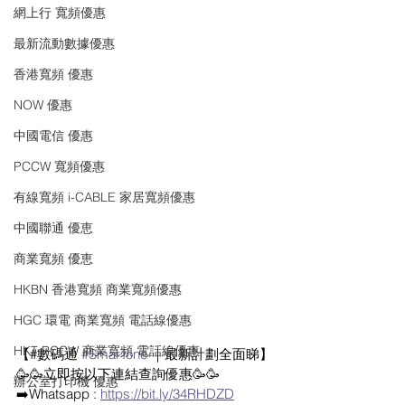
網上行 寬頻優惠
最新流動數據優惠
香港寬頻 優惠
NOW 優惠
中國電信 優惠
PCCW 寬頻優惠
有線寬頻 i-CABLE 家居寬頻優惠
中國聯通 優恵
商業寬頻 優恵
HKBN 香港寬頻 商業寬頻優惠
HGC 環電 商業寬頻 電話線優惠
HKT PCCW 商業寬頻 電話線優惠
【#數碼通 
#SmarTone
 ｜最新計劃全面睇】
🥳🥳立即按以下連結查詢優惠🥳🥳
辦公室打印機 優惠
➡️Whatsapp : 
https://bit.ly/34RHDZD