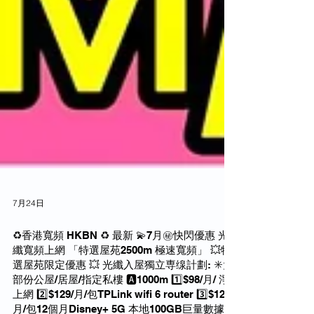
7月24日
♻️香港寬頻 HKBN ♻️ 最新 💫7月㊙️快閃優惠 光
纖寬頻上網 「特選屋苑2500m 極速寬頻」 💥特
選屋苑限定優惠 💥 光纖入屋獨立専缐計劃: ✳️大
部份公屋/居屋/指定私樓 🅰️1000m 1️⃣$98/月/ 淨
上網 2️⃣$129/月/包TPLink wifi 6 router 3️⃣$129/