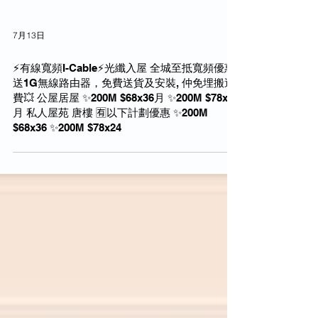
7月13日
⚡️有線寬頻I-Cable⚡️光纖入屋 全城至抵寬頻優惠
送1G無線路由器，免費送貨及安裝, 仲免埋搬遷
費💥 公屋居屋 ✨200M $68x36月 ✨200M $78x24
月 私人屋苑 唐樓 🈶️以下計劃優惠 ✨200M
$68x36 ✨200M $78x24