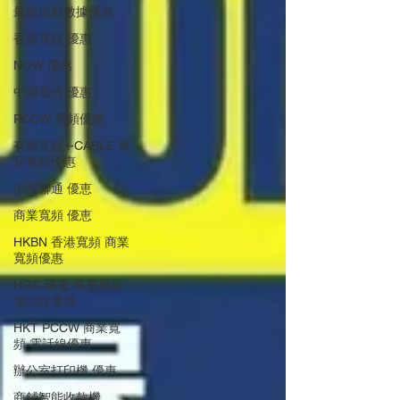
最新流動數據優惠
香港寬頻 優惠
NOW 優惠
中國電信 優惠
PCCW 寬頻優惠
有線寬頻 i-CABLE 家
居寬頻優惠
中國聯通 優恵
商業寬頻 優恵
HKBN 香港寬頻 商業
寬頻優惠
HGC 環電 商業寬頻
電話線優惠
HKT PCCW 商業寬
頻 電話線優惠
辦公室打印機 優惠
商鋪智能收款機