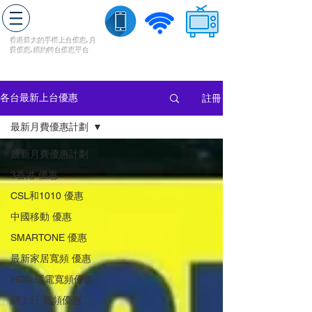
轉台快
香港最大的手機上
台
優惠,
月
費優惠,
續約
轉台
優惠
平台
流動數據
家居寬頻
​收費電視
註冊
各台最新上台優惠
最新月費優惠計劃
最新月費優惠計劃
3香港 優惠
CSL和1010 優惠
中國移動 優惠
SMARTONE 優惠
最新家居寬頻 優惠
HGC 環電寬頻優惠
網上行 寬頻優惠