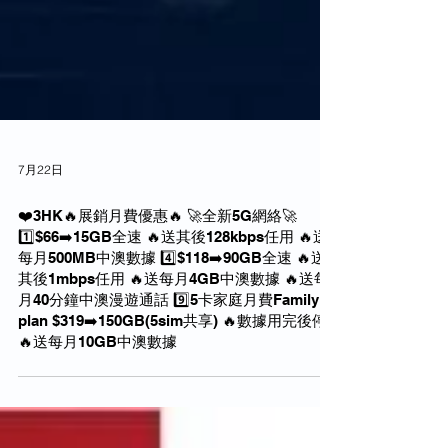
7月22日
❤️3HK🔥展銷月費優惠🔥 🚀全新5G網絡🚀
1️⃣$66➡️15GB全速 🔥送其後128kbps任用 🔥送
每月500MB中澳數據 4️⃣$118➡️90GB全速 🔥送
其後1mbps任用 🔥送每月4GB中澳數據 🔥送每
月40分鐘中澳漫遊通話 9️⃣5卡家庭月費Family
plan $319➡️150GB(5sim共享) 🔥數據用完後停
🔥送每月10GB中澳數據