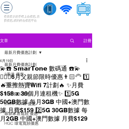
轉台快
香港最大的手機上
台
優惠,
月
費優惠,
續約
轉台
優惠
平台
流動數據
家居寬頻
​收費電視
註冊
文章
最新月費優惠計劃
6月19日
最新月費優惠計劃
💫☎️ 𝗦𝗺𝗮𝗿𝗧𝗼𝗻𝗲 數碼通 ☎️💫
3香港 優惠
🧔🏻‍♂️6月父親節限時優惠👨🏻‍🦳 1️⃣
🔥重推熱賣Wifi 7計劃🔥 ✨月費
CSL和1010 優惠
$158 x 36個月連租機✨ 1️⃣5G
中國移動 優惠
50GB數據 每月3GB 中國+澳門數
SMARTONE 優惠
據 月費$159 2️⃣5G 30GB數據 每
最新家居寬頻 優惠
月2GB 中國+澳門數據 月費$129
HGC 環電寬頻優惠