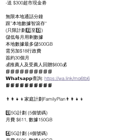
-送 $300超市現金劵
無限本地通話分鐘
跟”本地數據智滾存“
(只限計劃2️⃣至5️⃣)
儲低每月用剩數據
本地數據最多儲500GB
需另加$18行政費
簽約30個月
💰推薦人及受薦人回贈$600💰
📘📘📘📘📘📘📘📘📘📘
𝗪𝗵𝗮𝘁𝘀𝗮𝗽𝗽查詢: 
https://wa.link/mq6tb6
📙📙📙📙📙📙📙📙📙📙
👨‍👩‍👧‍👦家庭計劃FamilyPlan👨‍👩‍👧‍👦
5️⃣5G計劃 (5個號碼)
月費 $611, 數據150GB
4️⃣5G計劃 (4個號碼)