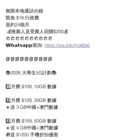
無限本地通話分鐘
豁免 $18 行政費
簽約24個月
 💰推薦人及受薦人回贈$200💰
📒📒📒📒📒📒📒📒📒📒
𝗪𝗵𝗮𝘁𝘀𝗮𝗽𝗽查詢: 
https://wa.link/mq6tb6
📗📗📗📗📗📗📗📗📗📗
📚2026 大專生5G計劃📚
1️⃣月費 $109, 10GB 數據
2️⃣月費 $129, 30GB 數據
🔸送 3 GB中國+澳門數據
3️⃣月費 $159, 50GB 數據
🔸送 4 GB中國+澳門數據
🎁送 $1200 手機折扣優惠