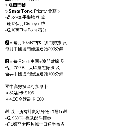
✨選🅰️或🅱️
✨𝗦𝗺𝗮𝗿𝗧𝗼𝗻𝗲 Priority 會藉✨
-送$2900手機禮劵 或
-送12個月Disney+ 或
-送10萬The Point 積分
🅰️= 每月10GB中國+澳門數據 及
每月中國澳門漫遊通話200分鐘
🅱️= 每月3GB中國+澳門數據 及
合共70GB亞太區漫遊數據 及
合共中國澳門漫遊通話100分鐘
🔻中高數據區可加副卡
🔸5G副卡 $105
🔸4.5G全速副卡 $80
🎁 以上所有計劃額外送 (3選1) 🎁
-送 $300手機及配件禮劵
-送5張亞太區數據全日通半價劵