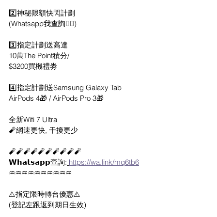
2️⃣神秘限額快閃計劃
(Whatsapp我查詢👍🏻)
3️⃣指定計劃送高達
10萬The Point積分/
$3200買機禮劵
4️⃣指定計劃送Samsung Galaxy Tab
AirPods 4🎁 / AirPods Pro 3🎁
全新Wifi 7 Ultra
🧨網速更快, 干擾更少
🧨🧨🧨🧨🧨🧨🧨🧨🧨🧨
𝗪𝗵𝗮𝘁𝘀𝗮𝗽𝗽查詢:
https://wa.link/mq6tb6
♒️♒️♒️♒️♒️♒️♒️♒️♒️♒️
⚠️指定限時轉台優惠⚠️
(登記左跟返到期日生效)