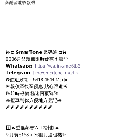
商鋪智能收款機
💫☎️ 𝗦𝗺𝗮𝗿𝗧𝗼𝗻𝗲 數碼通 ☎️💫
🧔🏻‍♂️6月父親節限時優惠👨🏻‍🦳
𝗪𝗵𝗮𝘁𝘀𝗮𝗽𝗽: 
https://wa.link/mq6tb6
𝗧𝗲𝗹𝗲𝗴𝗿𝗮𝗺: 
t.me/smartone_martin
☎️歡迎致電：5͟4͟1͟8͟ ͟4͟6͟4͟4͟ Martin
🚨報價至快至優惠 貼心跟進🚨
📝即時報價 極速回覆🚀🚀
🚗揸車到你方便地方登記🚙
🧨🧨🧨🧨🧨🧨🧨🧨🧨🧨
1️⃣🔥重推熱賣Wifi 7計劃🔥
✨月費$158 x 36個月連租機✨