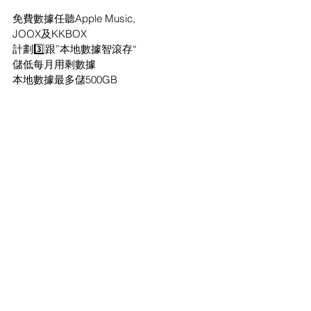
免費數據任聽Apple Music,
JOOX及KKBOX
計劃3️⃣跟”本地數據智滾存“
儲低每月用剩數據
本地數據最多儲500GB
豁免$18 行政費
簽約24個月
 💰推薦人及受薦人回贈$600💰
📗📗📗📗📗📗📗📗📗📗
𝗪𝗵𝗮𝘁𝘀𝗮𝗽𝗽查詢:
https://wa.link/mq6tb6
📕📕📕📕📕📕📕📕📕📕
🌟𝗦𝗺𝗮𝗿𝗧𝗼𝗻𝗲 5G 無線寬頻
📣7日免費試用保證📣
村屋‼️唐樓‼️ 救星✨
商業寬頻、地鋪 都可以申請
🚫唔洗拉線, 一插電即用
🔥重推熱賣Wifi 7計劃🔥
✨月費$158 x 36個月連租機✨