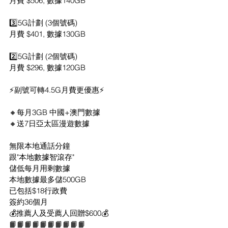
月費 $506, 數據140GB
3️⃣5G計劃 (3個號碼)
月費 $401, 數據130GB
2️⃣5G計劃 (2個號碼)
月費 $296, 數據120GB
⚡️副號可轉4.5G月費更優惠⚡️
🔸每月3GB 中國+澳門數據
🔸送7日亞太區漫遊數據
無限本地通話分鐘
跟"本地數據智滾存"
儲低每月用剩數據
本地數據最多儲500GB
已包括$18行政費
簽約36個月
💰推薦人及受薦人回贈$600💰
📙📙📙📙📙📙📙📙📙📙