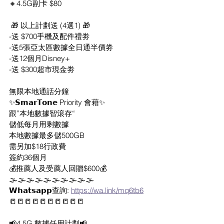
🔸4.5G副卡 $80
 🎁 以上計劃送 (4選1) 🎁
-送 $700手機及配件禮劵
-送5張亞太區數據全日通半價劵
-送12個月Disney+
-送 $300超市現金劵
無限本地通話分鐘
✨𝗦𝗺𝗮𝗿𝗧𝗼𝗻𝗲 Priority 會藉✨
跟”本地數據智滾存“
儲低每月用剩數據
本地數據最多儲500GB
需另加$18行政費
簽約36個月
💰推薦人及受薦人回贈$600💰
🌫️🌫️🌫️🌫️🌫️🌫️🌫️🌫️🌫️🌫️
𝗪𝗵𝗮𝘁𝘀𝗮𝗽𝗽查詢: 
https://wa.link/mq6tb6
📒📒📒📒📒📒📒📒📒📒
📢4.5G 數據任用計劃📢