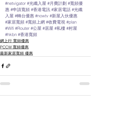
#netvigator
#光纖入屋
#月費計劃
#寬頻優
惠
#申請寬頻
#香港電訊
#家居電話
#光纖
入屋
#轉台優惠
#nowtv
#新屋入伙優惠
#家居寬頻
#寬頻上網
#收費電視
#plan
#Wifi
#Router
#公屋
#居屋
#私樓
#村屋
#hkbn
#香港寬頻
網上行 寬頻優惠
PCCW 寬頻優惠
最新家居寬頻 優惠
留言
撰寫留言......