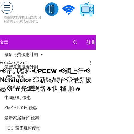
轉台快
香港最大的手機上
台
優惠,
月
費優惠,
續約
轉台
優惠
平台
流動數據
家居寬頻
​收費電視
註冊
文章
最新月費優惠計劃
2021年12月29日
最新月費優惠計劃
📢電訊盈科📢PCCW 📢網上行📢
3香港 優惠
Netvigator 💥新裝/轉台💥最新優
惠💥 🔥光纖網路🔥快 穩 順🔥
CSL和1010 優惠
中國移動 優惠
SMARTONE 優惠
最新家居寬頻 優惠
HGC 環電寬頻優惠