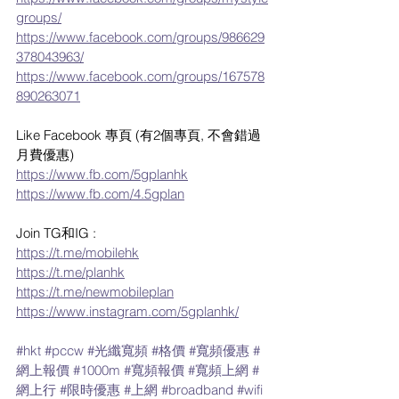
groups/
https://www.facebook.com/groups/986629
378043963/
https://www.facebook.com/groups/167578
890263071
Like Facebook 專頁 (有2個專頁, 不會錯過
月費優惠)
https://www.fb.com/5gplanhk
https://www.fb.com/4.5gplan
Join TG和IG :
https://t.me/mobilehk
https://t.me/planhk
https://t.me/newmobileplan
https://www.instagram.com/5gplanhk/
#hkt
#pccw
#光纖寬頻
#格價
#寬頻優惠
#
網上報價
#1000m
#寬頻報價
#寬頻上網
#
網上行
#限時優惠
#上網
#broadband
#wifi