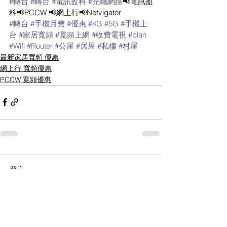
#轉台
#轉台
#電訊盈科
#光纖網路
📢電訊盈
科📢PCCW 📢網上行📢Netvigator
#轉台
#手機月費
#優惠
#4G
#5G
#手機上
台
#家居寬頻
#寬頻上網
#收費電視
#plan
#Wifi
#Router
#公屋
#居屋
#私樓
#村屋
最新家居寬頻 優惠
網上行 寬頻優惠
PCCW 寬頻優惠
留言
撰寫留言......