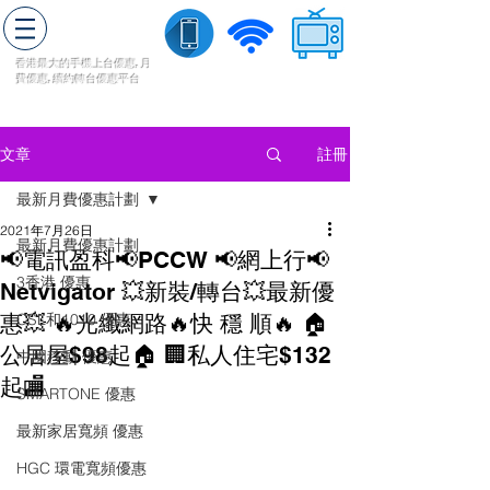
轉台快
香港最大的手機上
台
優惠,
月
費優惠,
續約
轉台
優惠
平台
流動數據
家居寬頻
​收費電視
註冊
文章
最新月費優惠計劃
2021年7月26日
最新月費優惠計劃
📢電訊盈科📢PCCW 📢網上行📢
3香港 優惠
Netvigator 💥新裝/轉台💥最新優
惠💥 🔥光纖網路🔥快 穩 順🔥 🏠
CSL和1010 優惠
公居屋$98起🏠 🏢私人住宅$132
中國移動 優惠
起🏬
SMARTONE 優惠
最新家居寬頻 優惠
HGC 環電寬頻優惠