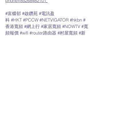
phone=85268482101
#富蝶邨
#啟鑽苑
#電訊盈
科
#HKT
#PCCW
#NETVIGATOR
#hkbn
#
香港寬頻
#網上行
#家居寬頻
#NOWTV
#寬
頻報價
#wifi
#router路由器
#村屋寬頻
#新
入伙
#青衣
#電訊盈科
#PCCW
#HGC
#ICABLE
#有線
寬頻
#HKT
#中國移動
#Csl
#電訊數
碼
#3hk
#有線電視
#5G
#寬帶
#cabletv
#
網上行
#sunmobile
#smartone
#數碼
通
#myTVGold
#商業寬頻
最新家居寬頻 優惠
最新流動數據優惠
香港寬頻 優惠