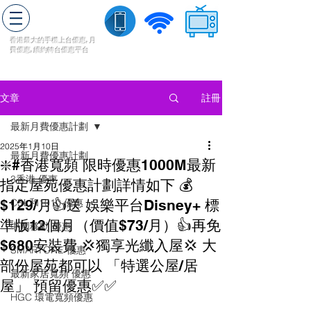
轉台快
香港最大的手機上
台
優惠,
月
費優惠,
續約
轉台
優惠
平台
流動數據
家居寬頻
​收費電視
註冊
文章
最新月費優惠計劃
2025年1月10日
最新月費優惠計劃
❇️#香港寬頻 限時優惠1000M最新
3香港 優惠
指定屋苑優惠計劃詳情如下 💰
$129/月👍送 娛樂平台Disney+ 標
CSL和1010 優惠
準版12個月（價值$73/月）👍再免
中國移動 優惠
$680安裝費 💢獨享光纖入屋💢 大
SMARTONE 優惠
部份屋苑都可以 「特選公屋/居
最新家居寬頻 優惠
屋」 預留優惠✅✅
HGC 環電寬頻優惠