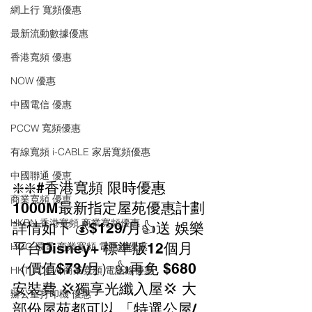
網上行 寬頻優惠
最新流動數據優惠
香港寬頻 優惠
NOW 優惠
中國電信 優惠
PCCW 寬頻優惠
有線寬頻 i-CABLE 家居寬頻優惠
中國聯通 優恵
❇️❇️#香港寬頻 限時優惠
商業寬頻 優恵
1000M最新指定屋苑優惠計劃
HKBN 香港寬頻 商業寬頻優惠
詳情如下 💰$129/月👍送 娛樂
平台Disney+ 標準版12個月
HGC 環電 商業寬頻 電話線優惠
（價值$73/月）👍再免 $680
HKT PCCW 商業寬頻 電話線優惠
安裝費 💢獨享光纖入屋💢 大
辦公室打印機 優惠
部份屋苑都可以 「特選公屋/