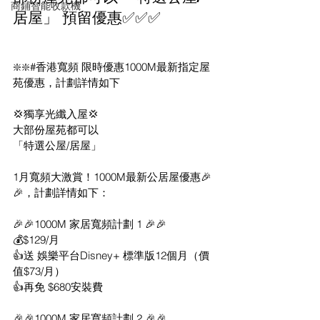
商鋪智能收款機
居屋」 預留優惠✅✅✅
❇️❇️#香港寬頻 限時優惠1000M最新指定屋
苑優惠，計劃詳情如下
💢獨享光纖入屋💢
大部份屋苑都可以
「特選公屋/居屋」
1月寬頻大激賞！1000M最新公居屋優惠🎉
🎉，計劃詳情如下：
🎉🎉1000M 家居寬頻計劃 1 🎉🎉
💰$129/月
👍送 娛樂平台Disney+ 標準版12個月（價
值$73/月）
👍再免 $680安裝費
🎉🎉1000M 家居寬頻計劃 2 🎉🎉