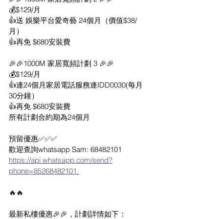
💰$129/月
👍送 娛樂平台愛奇藝 24個月（價值$38/
月）
👍再免 $680安裝費
🎉🎉1000M 家居寬頻計劃 3 🎉🎉
💰$129/月
👍連24個月家居電話服務連IDD0030(每月
30分鐘）
👍再免 $680安裝費
所有計劃合約期為24個月
預留優惠✅✅✅
歡迎查詢whatsapp Sam: 68482101
https://api.whatsapp.com/send?
phone=85268482101
🔥🔥
最新私樓優惠🎉🎉，計劃詳情如下：