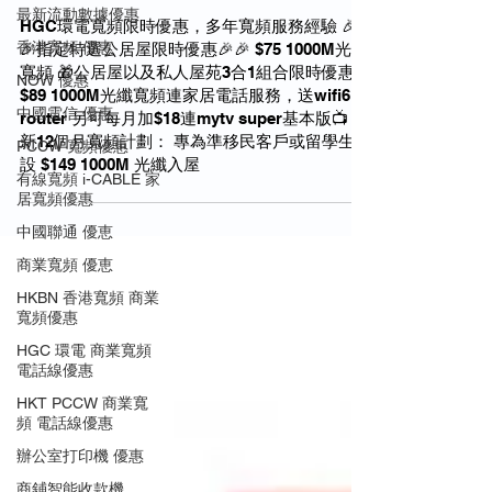
最新流動數據優惠
HGC環電寬頻限時優惠，多年寬頻服務經驗 🎉
香港寬頻 優惠
🎉指定特選公居屋限時優惠🎉🎉 $75 1000M光纖
寬頻 🎁公居屋以及私人屋苑3合1組合限時優惠：
NOW 優惠
$89 1000M光纖寬頻連家居電話服務，送wifi6
中國電信 優惠
router 另可每月加$18連mytv super基本版📺 全
新12個月寬頻計劃： 專為準移民客戶或留學生而
PCCW 寬頻優惠
設 $149 1000M 光纖入屋
有線寬頻 i-CABLE 家
居寬頻優惠
中國聯通 優恵
商業寬頻 優恵
HKBN 香港寬頻 商業
寬頻優惠
HGC 環電 商業寬頻
電話線優惠
HKT PCCW 商業寬
頻 電話線優惠
辦公室打印機 優惠
商鋪智能收款機