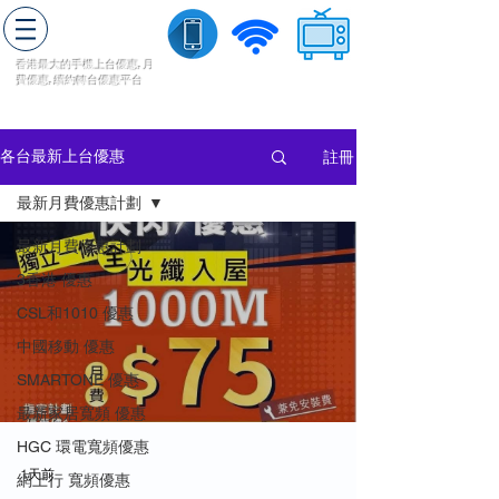
轉台快
香港最大的手機上
台
優惠,
月
費優惠,
續約
轉台
優惠
平台
流動數據
家居寬頻
​收費電視
註冊
各台最新上台優惠
最新月費優惠計劃
最新月費優惠計劃
3香港 優惠
CSL和1010 優惠
中國移動 優惠
SMARTONE 優惠
最新家居寬頻 優惠
HGC 環電寬頻優惠
1天前
網上行 寬頻優惠