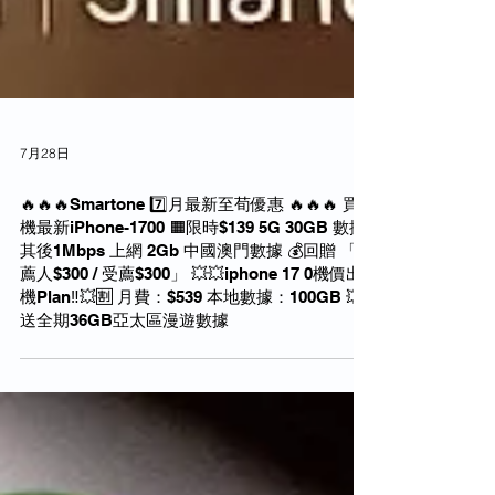
7月28日
🔥🔥🔥Smartone 7️⃣月最新至荀優惠 🔥🔥🔥 買
機最新iPhone-1700 🟧限時$139 5G 30GB 數據
其後1Mbps 上網 2Gb 中國澳門數據 💰回贈 「推
薦人$300 / 受薦$300」 💥💥iphone 17 0機價出
機Plan‼️💥🈹 月費：$539 本地數據：100GB 💥
送全期36GB亞太區漫遊數據