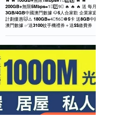
7月27日
🌹轉台續約新號碼家庭計劃🌹🤡🤡🤡 5G新春 🔥
🔥 🔥 100GB+無限1Mbps=1⃣2️⃣9️⃣ 🔥 🔥
200GB+無限5Mbps=1⃣7️⃣9⃣ 🔥 🔥 🔥 送 每月
3GB/4GB中國澳門數據 🐶5人合家歡 企業家庭
計劃優惠🐱⚠️ 180GB=4⃣16⃣@5卡 送8GB中國
澳門數據 ✅送3100蚊手機禮券＋送$$繳費券