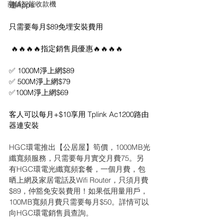
商鋪智能收款機
連Apps 
只需要每月$89免埋安裝費用
 🔥🔥🔥🔥指定銷售員優惠🔥🔥🔥🔥
✅ 1000M淨上網$89 
✅ 500M淨上網$79 
✅100M淨上網$69 
客人可以每月+$10享用 Tplink Ac1200路由
器連安裝
HGC環電推出【公居屋】筍價，1000MB光
纖寬頻服務，只需要每月實交月費75。另
有HGC環電光纖寬頻套餐，一個月費，包
晒上網及家居電話及Wifi Router，只須月費
$89，仲豁免安裝費用！如果低用量用戶，
100MB寬頻月費只需要每月$50。詳情可以
向HGC環電銷售員查詢。