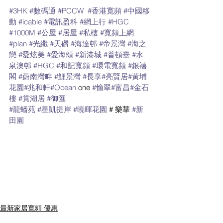
#3HK
#數碼通
#PCCW
#香港寬頻
#中國移
動
#icable
#電訊盈科
#網上行
#HGC
#1000M
#公屋
#居屋
#私樓
#寬頻上網
#plan
#光纖
#天礸
#海達邨
#帝景灣
#海之
戀
#愛炫美
#愛海頌
#新港城
#普頓臺
#水
泉澳邨
#HGC
#和記寬頻
#環電寬頻
#銀禧
閣
#蔚南灣畔
#鯉景灣
#長享
#亮賢居
#黃埔
花園
#兆和軒
#Ocean
 one 
#愉翠
#富昌
#金石
樓
#賞湖居
#御
匯
#龍蟠苑
#星凱提
岸
#曉暉花
園
 # 樂華 
#新
田園
最新家居寬頻 優惠
HGC 環電寬頻優惠