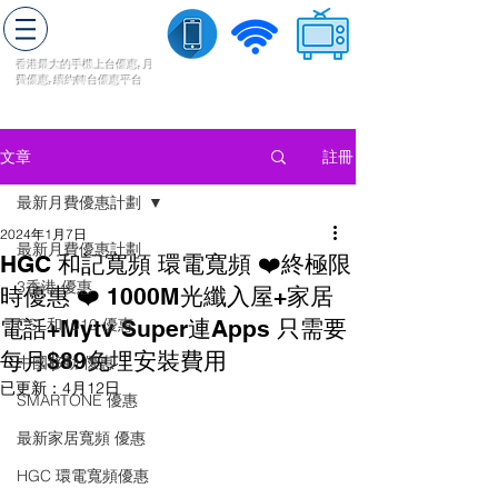
轉台快
香港最大的手機上
台
優惠,
月
費優惠,
續約
轉台
優惠
平台
流動數據
家居寬頻
​收費電視
註冊
文章
最新月費優惠計劃
2024年1月7日
最新月費優惠計劃
HGC 和記寬頻 環電寬頻 ❤️終極限
3香港 優惠
時優惠 ❤️ 1000M光纖入屋+家居
電話+Mytv Super連Apps 只需要
CSL和1010 優惠
每月$89免埋安裝費用
中國移動 優惠
已更新：
4月12日
SMARTONE 優惠
最新家居寬頻 優惠
HGC 環電寬頻優惠