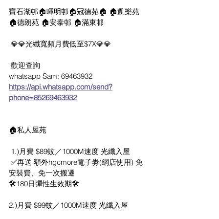
寶石湖邨🏠暉明邨🏠冠德苑🏠 🏠凱樂苑 
🏠德朗苑 🏠安泰邨 🏠滿東邨 
 💎💎光纖寬頻月費低至$7X💎💎
 歡迎查詢
whatsapp Sam: 69463932
https://api.whatsapp.com/send?
phone=85269463932
🏠私人屋苑
 1.)月費 $89蚊／1000M速度 光纖入屋
 ✅再送 額外hgcmore電子劵(網店使用) 免
安裝費、免一次搬遷 
🛠️180日彈性生效期🛠  
2.)月費 $99蚊／1000M速度 光纖入屋 