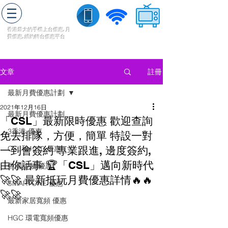
轉台快
香港最大的手機上
台
優惠,
月
費優惠,
續約
轉台
優惠
平台
流動數據
家居寬頻
​收費電視
註冊
文章
最新月費優惠計劃
2021年12月16日
最新月費優惠計劃
「CSL」最新限時優惠 歡迎查詢
3香港 優惠
免去排隊，方便，簡單 特設一對
一到會簽約 專業跟進, 邊度簽約,
CSL和1010 優惠
由你話事 🏆「CSL」邁向新時代
中國移動 優惠
🚀🚀 最新抵玩月費優惠詳情🔥🔥
SMARTONE 優惠
🚀🚀
最新家居寬頻 優惠
HGC 環電寬頻優惠