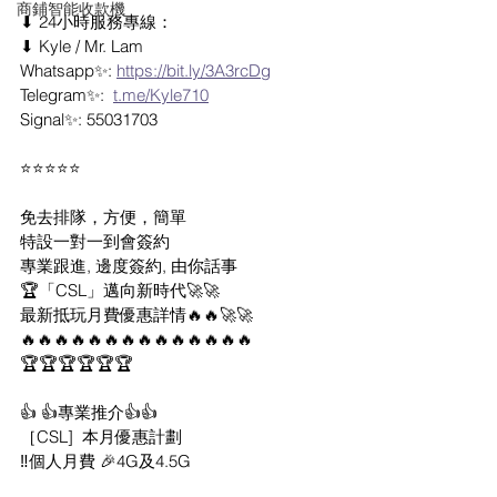
商鋪智能收款機
⬇ 24小時服務專線：
⬇ Kyle / Mr. Lam
Whatsapp✨: 
https://bit.ly/3A3rcDg
Telegram✨:  
t.me/Kyle710
Signal✨: 55031703
⭐⭐⭐⭐⭐
免去排隊，方便，簡單
特設一對一到會簽約
專業跟進, 邊度簽約, 由你話事
🏆「CSL」邁向新時代🚀🚀
最新抵玩月費優惠詳情🔥🔥🚀🚀
🔥🔥🔥🔥🔥🔥🔥🔥🔥🔥🔥🔥🔥🔥
🏆🏆🏆🏆🏆🏆
👍 👍專業推介👍👍
［CSL]  本月優惠計劃
‼️個人月費 🎉4G及4.5G 