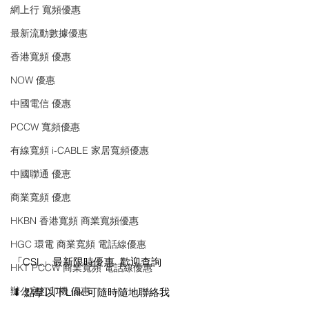
網上行 寬頻優惠
最新流動數據優惠
香港寬頻 優惠
NOW 優惠
中國電信 優惠
PCCW 寬頻優惠
有線寬頻 i-CABLE 家居寬頻優惠
中國聯通 優恵
商業寬頻 優恵
HKBN 香港寬頻 商業寬頻優惠
HGC 環電 商業寬頻 電話線優惠
「CSL」最新限時優惠  歡迎查詢
HKT PCCW 商業寬頻 電話線優惠
辦公室打印機 優惠
⬇ 點擊以下Link 可隨時隨地聯絡我