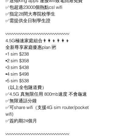
✅送傾king apps 連接wifi致電回港免費
✅包超過23000個熱點csl wifi
✅指定28間大專院校學生
✅需提供全日制學生證
〰️〰️〰️〰️〰️〰️〰️〰️〰️〰️〰️〰️〰️〰️
4.5G極速家庭組合👨‍👩‍👦👨‍👩‍👦
全新尊享家庭優惠plan 🆙
▫️1 sim $238
▪️2 sim $358
▫️3 sim $438
▪️4 sim $498
▫️5 sim $538
（以上全包隧道費）
✅4.5G 真無限任用 800mb速度 不會龜速
✅無限通話分鐘
✅可share wifi（支援4G sim router/pocket 
wifi) 
✅簽約期24個月
〰️〰️〰️〰️〰️〰️〰️〰️〰️〰️〰️〰️〰️〰️