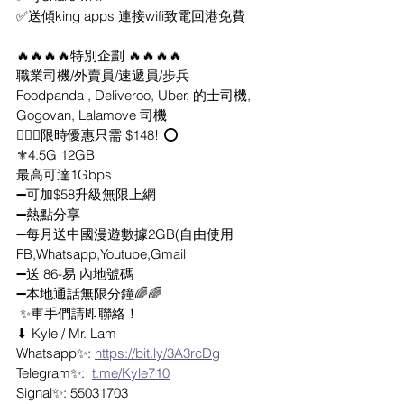
✅送傾king apps 連接wifi致電回港免費
🔥🔥🔥🔥特別企劃 🔥🔥🔥🔥
職業司機/外賣員/速遞員/步兵
Foodpanda , Deliveroo, Uber, 的士司機, 
Gogovan, Lalamove 司機
🕵🏻‍♂️限時優惠只需 $148!!⭕️
⚜️4.5G 12GB
最高可達1Gbps
➖可加$58升級無限上網
➖熱點分享
➖每月送中國漫遊數據2GB(自由使用
FB,Whatsapp,Youtube,Gmail
➖送 86-易 內地號碼
➖本地通話無限分鐘🌈🌈
 ✨車手們請即聯絡！
⬇ Kyle / Mr. Lam
Whatsapp✨: 
https://bit.ly/3A3rcDg
Telegram✨:  
t.me/Kyle710
Signal✨: 55031703