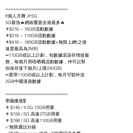
〰️〰️〰️〰️〰️〰️〰️〰️〰️〰️〰️〰️〰️〰️
‼️個人月費 🎉5G
5G最強🔥網絡覆蓋全港最多🔥
⚜️$216 ~ 16GB流動數據 
⚜️$316 ~ 110GB流動數據
⚜️$416 ~ 180GB流動數據+無限上網(之後
速度最高為2MB)
➖110GB或以上計劃，包數據滾滾存增值服
務，每個月用唔哂嘅流動數據，仲可以幫
你保存落下個月(上限240GB)
➖選用110GB或以上計劃，每月可額外送
2GB中國漫遊數據
〰️〰️〰️〰️〰️〰️〰️〰️〰️〰️〰️〰️〰️〰️
學園優惠🎖
⚜️ $146 / 4.5G 12GB用量
⚜️ $156 / 5G 高速27GB用量
⚜️ $186 / 5G 高速110GB用量
✅無限通話分鐘