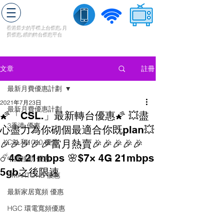
轉台快
香港最大的手機上
台
優惠,
月
費優惠,
續約
轉台
優惠
平台
流動數據
家居寬頻
​收費電視
註冊
文章
最新月費優惠計劃
2021年7月23日
最新月費優惠計劃
🌠「CSL.」最新轉台優惠🌠 💥盡
3香港 優惠
心盡力為你砌個最適合你既plan💥
🎉🎉🎉🎉🎉當月熱賣🎉🎉🎉🎉🎉
CSL和1010 優惠
☄️4G 21mbps 🌸$7× 4G 21mbps
中國移動 優惠
5gb之後限速
SMARTONE 優惠
最新家居寬頻 優惠
HGC 環電寬頻優惠