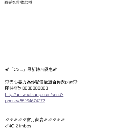
商鋪智能收款機
🌠「CSL.」最新轉台優惠🌠
💥盡心盡力為你砌個最適合你既plan💥
即時查詢👇🏻👇🏻👇🏻👇🏻👇🏻
http://api.whatsapp.com/send?
phone=85264674272
🎉🎉🎉🎉🎉當月熱賣🎉🎉🎉🎉🎉
☄️4G 21mbps