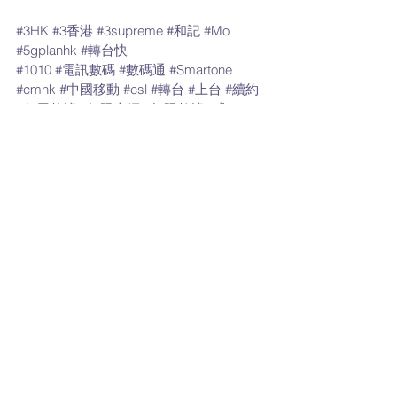
#3HK
#3香港
#3supreme
#和記
#Mo
#5gplanhk
#轉台快
#1010
#電訊數碼
#數碼通
#Smartone
#cmhk
#中國移動
#csl
#轉台
#上台
#續約
#任用數據
#無限上網
#無限數據
#求Plan
#免隧道費
#免行政費
#月費計劃
#中港澳
#Apple
#iPad
#Samsung
#iPhone
CSL和1010 優惠
最新流動數據優惠
留言