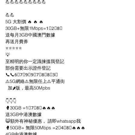
💪💪💪💪💪💪💪💪💪
💪💪
5G 大割價 🔥 🔥 🔥
30GB+無限1Mbps=1⃣2⃣8⃣
送每月3GB中國澳門數據
再送月費券
⭐⭐⭐⭐⭐
💡
至精明的你一定識揀搵我登記
部份需要出示證件登記
📞📞6⃣7⃣9⃣9⃣7⃣8⃣8⃣3⃣
⚠️5G網絡⚠️無限任上⚠️平通街
  加🌶版，最高50Mpbs
👇👇👇
🥊30GB =1⃣7⃣8⃣🔥🔥🔥
送3GB中港澳數據
😺額外有神秘優惠， 請即whatsapp我
🥊50GB+ 無限50Mbps =2⃣4⃣8⃣🔥🔥🔥
4GB中港澳數據