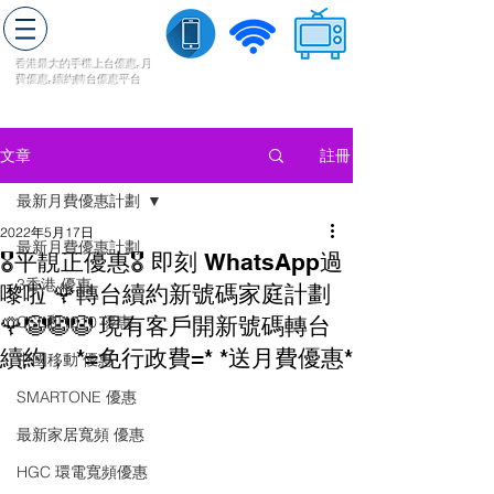
轉台快
香港最大的手機上
台
優惠,
月
費優惠,
續約
轉台
優惠
平台
流動數據
家居寬頻
​收費電視
註冊
文章
最新月費優惠計劃
2022年5月17日
最新月費優惠計劃
🎖平靚正優惠🎖 即刻 WhatsApp過
3香港 優惠
嚟啦 🌹轉台續約新號碼家庭計劃
🌹🤡🤡🤡 現有客戶開新號碼轉台
CSL和1010 優惠
續約， *=免行政費=* *送月費優惠*
中國移動 優惠
SMARTONE 優惠
最新家居寬頻 優惠
HGC 環電寬頻優惠