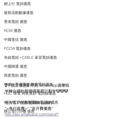
網上行 寬頻優惠
最新流動數據優惠
香港寬頻 優惠
NOW 優惠
中國電信 優惠
PCCW 寬頻優惠
有線寬頻 i-CABLE 家居寬頻優惠
中國聯通 優恵
商業寬頻 優恵
HKBN 香港寬頻 商業寬頻優惠
🎖平靚正優惠🎖 即刻 WhatsApp過嚟啦
🌹轉台續約新號碼家庭計劃🌹🤡🤡🤡
HGC 環電 商業寬頻 電話線優惠
HKT PCCW 商業寬頻 電話線優惠
現有客戶開新號碼轉台續約，
*=免行政費=* *送月費優惠* 
辦公室打印機 優惠
http://api.whatsapp.com/send?