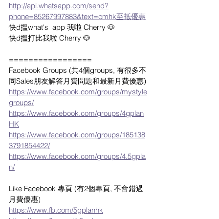
http://api.whatsapp.com/send?
phone=85267997883&text=cmhk至抵優惠
快d搵what's  app 我啦 Cherry 🐶
快d搵打比我啦 Cherry 🐶
=================
Facebook Groups (共4個groups, 有很多不
同Sales朋友解答月費問題和最新月費優惠)
https://www.facebook.com/groups/mystyle
groups/
https://www.facebook.com/groups/4gplan
HK
https://www.facebook.com/groups/185138
3791854422/
https://www.facebook.com/groups/4.5gpla
n/
Like Facebook 專頁 (有2個專頁, 不會錯過
月費優惠)
https://www.fb.com/5gplanhk