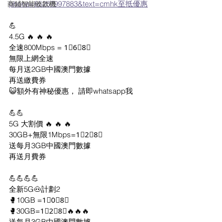
phone=85267997883&text=cmhk至抵優惠
商鋪智能收款機
💪 
4.5G 🔥 🔥 🔥 
全速800Mbps = 1⃣6⃣8⃣
無限上網全速 
每月送2GB中國澳門數據
再送繳費券
😺額外有神秘優惠， 請即whatsapp我
💪💪
5G 大割價 🔥 🔥 🔥
30GB+無限1Mbps=1⃣2⃣8⃣
送每月3GB中國澳門數據
再送月費券
💪💪💪💪
全新5G🐽計劃2
🥊10GB =1⃣0⃣8⃣
🥊30GB=1⃣2⃣8⃣🔥🔥🔥
送每月3GB中國澳門數據