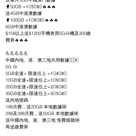
🥊50GB =1⃣5⃣8⃣🔥🔥🔥
送4GB中港澳數據
🥊100GB =1⃣9⃣8⃣🔥🔥🔥
6GB中港澳數據
$158以上送$1200手機劵買5G🐽機及300繳
費劵🔥🔥🔥
💪💪💪💪💪
中國內地、港、澳三地共用數據🇨🇳
5G 🐽
5GB全速+ 限速任上 =1⃣4⃣8⃣
10GB全速+限速任上=1⃣9⃣8⃣
20GB全速+限速任上=2⃣8⃣8⃣
30GB全速+限速任上=3⃣5⃣8⃣
送內地號碼
198月費，送20GB 本地數據🆗
298及398月費，送50GB 本地數據🆗
送中國內地、港、澳三地 免費接聽🆗
再送繳費券