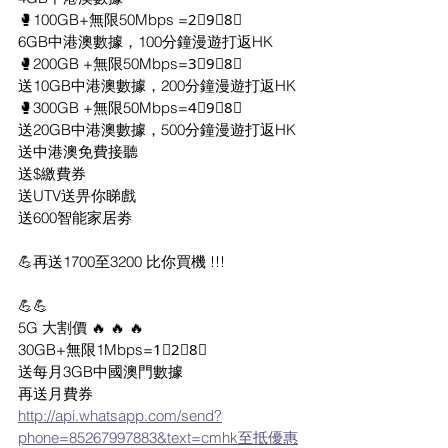
🥊100GB+無限50Mbps =2⃣9⃣8⃣
6GB中港澳數據，100分鐘漫遊打返HK
🥊200GB +無限50Mbps=3⃣9⃣8⃣
送10GB中港澳數據，200分鐘漫遊打返HK
🥊300GB +無限50Mbps=4⃣9⃣8⃣
送20GB中港澳數據，500分鐘漫遊打返HK
送中港澳免費接聽
送$繳費券
送UTV送畀你睇戲
送600智能家居劵
💪再送1700至3200 比你買機 !!!
💪💪
5G 大割價 🔥 🔥 🔥
30GB+無限1Mbps=1⃣2⃣8⃣
送每月3GB中國澳門數據
再送月費券
http://api.whatsapp.com/send?
phone=85267997883&text=cmhk至抵優惠