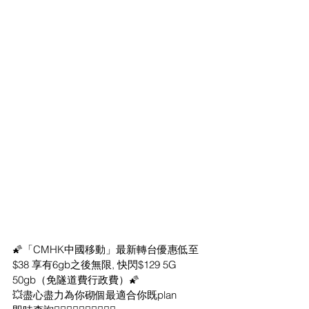
🌠「CMHK中國移動」最新轉台優惠低至
$38 享有6gb之後無限, 快閃$129 5G 
50gb（免隧道費行政費）🌠
💥盡心盡力為你砌個最適合你既plan