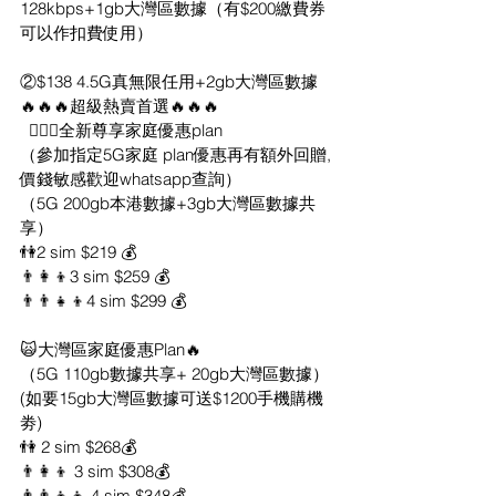
128kbps+1gb大灣區數據（有$200繳費券
可以作扣費使用）
②$138 4.5G真無限任用+2gb大灣區數據
🔥🔥🔥超級熱賣首選🔥🔥🔥
  👉🏻🙀全新尊享家庭優惠plan      
（參加指定5G家庭 plan優惠再有額外回贈,
價錢敏感歡迎whatsapp查詢）
（5G 200gb本港數據+3gb大灣區數據共
享）
👫️2 sim $219 💰 
👨‍👩‍👦️3 sim $259 💰
👨‍👨‍👧‍👦️4 sim $299 💰
🙀大灣區家庭優惠Plan🔥
（5G 110gb數據共享+ 20gb大灣區數據） 
(如要15gb大灣區數據可送$1200手機購機
劵)
👫️ 2 sim $268💰 
👨‍👩‍👦️ 3 sim $308💰
👨‍👨‍👧‍👦️ 4 sim $348💰