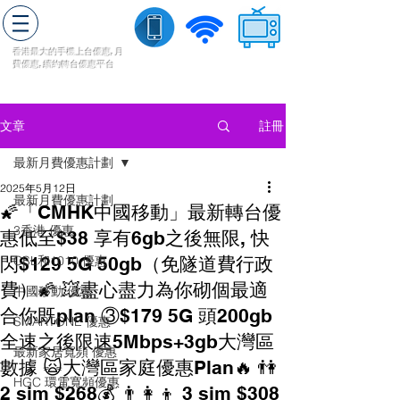
轉台快
香港最大的手機上
台
優惠,
月
費優惠,
續約
轉台
優惠
平台
流動數據
家居寬頻
​收費電視
註冊
文章
最新月費優惠計劃
2025年5月12日
最新月費優惠計劃
🌠「CMHK中國移動」最新轉台優
3香港 優惠
惠低至$38 享有6gb之後無限, 快
閃$129 5G 50gb（免隧道費行政
CSL和1010 優惠
費）🌠 💥盡心盡力為你砌個最適
中國移動 優惠
合你既plan ③$179 5G 頭200gb
SMARTONE 優惠
全速之後限速5Mbps+3gb大灣區
最新家居寬頻 優惠
數據 🙀大灣區家庭優惠Plan🔥 👫️
HGC 環電寬頻優惠
2 sim $268💰 👨‍👩‍👦️ 3 sim $308