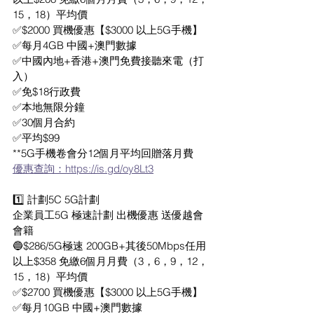
15，18）平均價
✅$2000 買機優惠【$3000 以上5G手機】
✅每月4GB 中國+澳門數據
✅中國內地+香港+澳門免費接聽來電（打
入）
✅免$18行政費 
✅本地無限分鐘 
✅30個月合約
✅平均$99
**5G手機卷會分12個月平均回贈落月費
優惠查詢：https://is.gd/oy8Lt3
1️⃣ 計劃5C 5G計劃
企業員工5G 極速計劃 出機優惠 送優越會
會籍
🔵$286/5G極速 200GB+其後50Mbps任用
以上$358 免繳6個月月費（3，6，9，12，
15，18）平均價
✅$2700 買機優惠【$3000 以上5G手機】
✅每月10GB 中國+澳門數據