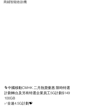
商鋪智能收款機
🌀中國移動CMHK 二月熱賣優惠 限時特選
計劃轉台及另有特選企業員工5G計劃$149 
100GB
✅全速4.5G計劃💝