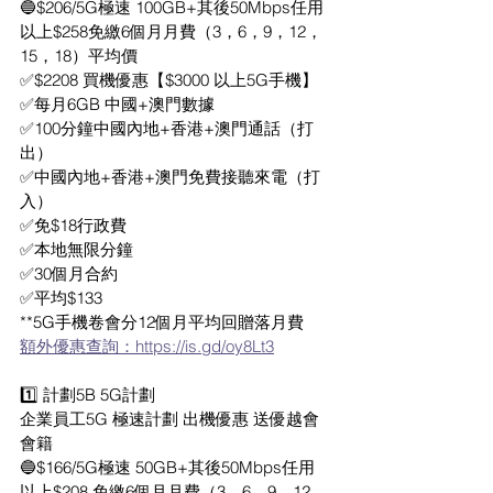
🔵$206/5G極速 100GB+其後50Mbps任用
以上$258免繳6個月月費（3，6，9，12，
15，18）平均價
✅$2208 買機優惠【$3000 以上5G手機】
✅每月6GB 中國+澳門數據
✅100分鐘中國內地+香港+澳門通話（打
出）
✅中國內地+香港+澳門免費接聽來電（打
入）
✅免$18行政費 
✅本地無限分鐘 
✅30個月合約
✅平均$133
**5G手機卷會分12個月平均回贈落月費
額外優惠查詢：https://is.gd/oy8Lt3
1️⃣ 計劃5B 5G計劃
企業員工5G 極速計劃 出機優惠 送優越會
會籍
🔵$166/5G極速 50GB+其後50Mbps任用
以上$208 免繳6個月月費（3，6，9，12，