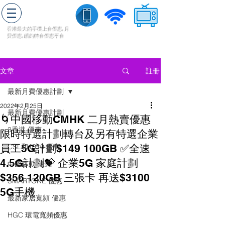
轉台快
香港最大的手機上
台
優惠,
月
費優惠,
續約
轉台
優惠
平台
流動數據
家居寬頻
​收費電視
註冊
文章
最新月費優惠計劃
2022年2月25日
最新月費優惠計劃
🌀中國移動CMHK 二月熱賣優惠
3香港 優惠
限時特選計劃轉台及另有特選企業
員工5G計劃$149 100GB ✅全速
CSL和1010 優惠
4.5G計劃💝 企業5G 家庭計劃
中國移動 優惠
$356 120GB 三張卡 再送$3100
SMARTONE 優惠
5G手機
最新家居寬頻 優惠
HGC 環電寬頻優惠