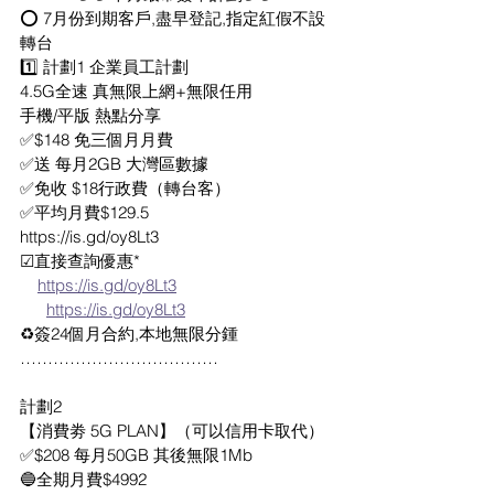
⭕ 7月份到期客戶,盡早登記,指定紅假不設
轉台
1️⃣ 計劃1 企業員工計劃
4.5G全速 真無限上網+無限任用
手機/平版 熱點分享
✅$148 免三個月月費
✅送 每月2GB 大灣區數據
✅免收 $18行政費（轉台客）
✅平均月費$129.5
https://is.gd/oy8Lt3
☑直接查詢優惠*
https://is.gd/oy8Lt3
https://is.gd/oy8Lt3
♻️簽24個月合約,本地無限分鍾
………………………………
計劃2
【消費劵 5G PLAN】（可以信用卡取代）
✅$208 每月50GB 其後無限1Mb
🔵全期月費$4992 