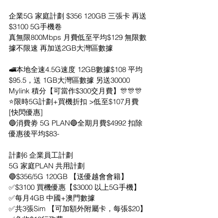
企業5G 家庭計劃 $356 120GB 三張卡 再送
$3100 5G手機卷
真無限800Mbps 月費低至平均$129 無限數
據不限速 再加送2GB大灣區數據
🚅本地全速4.5G速度 12GB數據$108 平均
$95.5，送 1GB大灣區數據 另送30000 
Mylink 積分【可當作$300交月費】🎊🎊🎊 
⭐限時5G計劃+買機折扣 >低至$107月費
[快閃優惠] 
🔵消費劵 5G PLAN🔵全期月費$4992 扣除
優惠後平均$83-
計劃6 企業員工計劃
5G 家庭PLAN 共用計劃
🔵$356/5G 120GB 【送優越會會籍】
✅$3100 買機優惠【$3000 以上5G手機】
✅每月4GB 中國+澳門數據
✅共3張Sim 【可加額外附屬卡，每張$20】