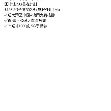
1️⃣ 計劃5G長者計劃
$158 5G全速50GB+無限任用1Mb
✅送大灣區中國+澳門免費接聽
✅送 每月4GB大灣區數據
✅ **送 $1200蚊 5G手機劵
✅**5G手機卷有效期3 月31日
✅免 $18行政費（轉台客）
額外優惠查詢：https://is.gd/oy8Lt3
**5G手機卷會分12個月平均回贈落月費
______________________________
               ⬇24小時Whatsapp查詢⬇ 
                網頁獨家優惠不設門市登記
【4G低用量計劃】
👍👍4G計劃👍👍
移動42 4G速度 
🔵$138/4G 真・無限42M全速【轉台】
✅免$18行政費 
✅3000分鐘本地通話 
✅24個月合約