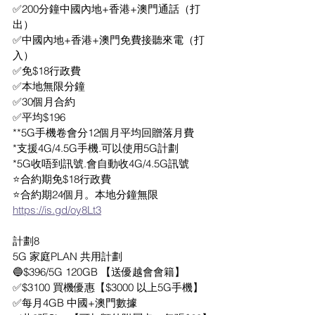
✅200分鐘中國內地+香港+澳門通話（打
出）
✅中國內地+香港+澳門免費接聽來電（打
入）
✅免$18行政費 
✅本地無限分鐘 
✅30個月合約
✅平均$196
**5G手機卷會分12個月平均回贈落月費
*支援4G/4.5G手機.可以使用5G計劃
*5G收唔到訊號.會自動收4G/4.5G訊號
⭐️合約期免$18行政費
⭐️合約期24個月。本地分鐘無限
https://is.gd/oy8Lt3
計劃8 
5G 家庭PLAN 共用計劃
🔵$396/5G 120GB 【送優越會會籍】
✅$3100 買機優惠【$3000 以上5G手機】
✅每月4GB 中國+澳門數據