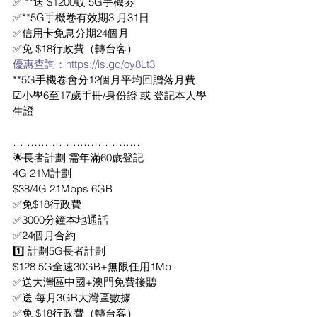
✅ **送 $1200蚊 5G手機劵
✅**5G手機卷有效期3 月31日
✅信用卡免息分期24個月
✅免 $18行政費（轉台客） 
優惠查詢：https://is.gd/oy8Lt3
**5G手機卷會分12個月平均回贈落月費
☑小學6至17歲手冊/身份證 或 登記本人學
生證
………………………………
🌟長者計劃 需年滿60歲登記
4G 21M計劃
$38/4G 21Mbps 6GB
✅免$18行政費 
✅3000分鐘本地通話 
✅24個月合約 
1️⃣ 計劃5G長者計劃
$128 5G全速30GB+無限任用1Mb
✅送大灣區中國+澳門免費接聽
✅送 每月3GB大灣區數據
✅免 $18行政費（轉台客）