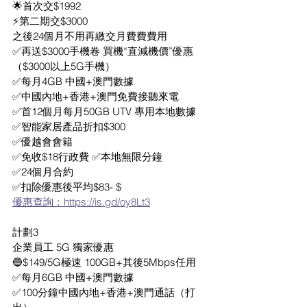
🌟首次交$1992
⚡️第二期交$3000
之後24個月不用再繳交月費費費用
✅再送$3000手機卷 買機“直減機價”優惠
（$3000以上5G手機）
✅每月4GB 中國+澳門數據
✅中國內地+香港+澳門免費接聽來電
✅首12個月每月50GB UTV 專用本地數據
✅智能家居產品折扣$300
✅優越會會籍
✅免收$18行政費 ✅本地無限分鐘 
✅24個月合約 
✅扣除優惠後平均$83- $
優惠查詢：https://is.gd/oy8Lt3
計劃3
企業員工 5G 獨家優惠
🔵$149/5G極速 100GB+其後5Mbps任用
✅每月6GB 中國+澳門數據
✅100分鐘中國內地+香港+澳門通話（打