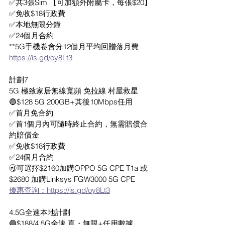
✅共3張Sim 【可加額外附屬卡，每張$20】
✅免收$18行政費 
✅本地無限分鐘 
✅24個月合約
**5G手機卷會分12個月平均回贈落月費
https://is.gd/oy8Lt3
計劃7
5G 極致家居無線寬頻 免拉線 村屋救星
🔵$128 5G 200GB+其後10Mbps任用
✅首月免合約
✅首1個月內可隨時終止合約，無需賠償合
約賠償金
✅免收$18行政費 
✅24個月合約
🉑️可選擇$2160加購OPPO 5G CPE T1a 或 
$2680 加購Linksys FGW3000 5G CPE 
優惠查詢：https://is.gd/oy8Lt3
4.5G全速本地計劃 
🔵$188/4.5G全速 真・無限+任用數據