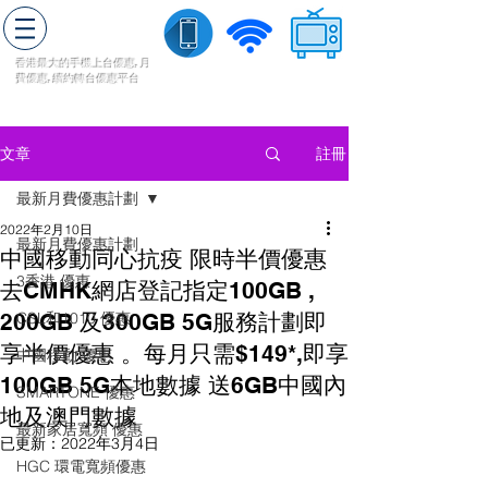
轉台快
香港最大的手機上
台
優惠,
月
費優惠,
續約
轉台
優惠
平台
流動數據
家居寬頻
​收費電視
註冊
文章
最新月費優惠計劃
2022年2月10日
最新月費優惠計劃
中國移動同心抗疫 限時半價優惠
3香港 優惠
去CMHK網店登記指定100GB ,
200GB 及300GB 5G服務計劃即
CSL和1010 優惠
享半價優惠 。每月只需$149*,即享
中國移動 優惠
100GB 5G本地數據 送6GB中國內
SMARTONE 優惠
地及澳門數據
最新家居寬頻 優惠
已更新：
2022年3月4日
HGC 環電寬頻優惠