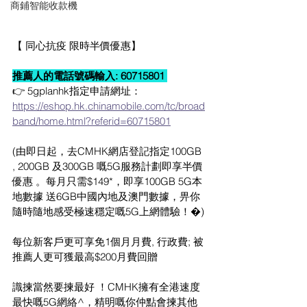
商鋪智能收款機
【 同心抗疫 限時半價優惠】
推薦人的電話號碼輸入: 60715801 
👉 5gplanhk指定申請網址： 
https://eshop.hk.chinamobile.com/tc/broad
band/home.html?referid=60715801
(由即日起，去CMHK網店登記指定100GB 
, 200GB 及300GB 嘅5G服務計劃即享半價
優惠 。每月只需$149*，即享100GB 5G本
地數據 送6GB中國內地及澳門數據，畀你
隨時隨地感受極速穩定嘅5G上網體驗！�)
每位新客戶更可享免1個月月費, 行政費; 被
推薦人更可獲最高$200月費回贈
識揀當然要揀最好 ！CMHK擁有全港速度
最快嘅5G網絡^，精明嘅你仲點會揀其他 