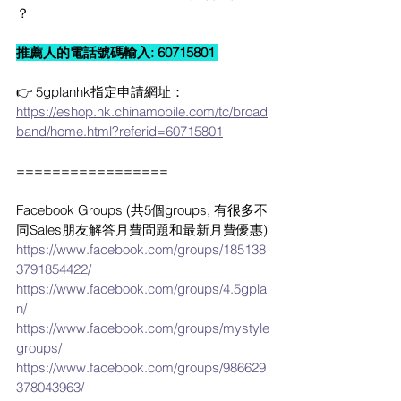
？
推薦人的電話號碼輸入: 60715801 
👉 5gplanhk指定申請網址： 
https://eshop.hk.chinamobile.com/tc/broad
band/home.html?referid=60715801
=================
Facebook Groups (共5個groups, 有很多不
同Sales朋友解答月費問題和最新月費優惠)
https://www.facebook.com/groups/185138
3791854422/
https://www.facebook.com/groups/4.5gpla
n/
https://www.facebook.com/groups/mystyle
groups/
https://www.facebook.com/groups/986629
378043963/