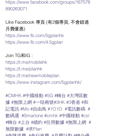
https://www.facebook.com/groups/167578
890263071
Like Facebook 專頁 (有2個專頁, 不會錯過
月費優惠)
https://www.fb.com/5gplanhk
https://www.fb.com/4.5gplan
Join TG和IG :
https://t.me/mobilehk
https://t.me/planhk
https://t.me/newmobileplan
https://www.instagram.com/5gplanhk/
#CMHK
#中國移動
#5G
#轉台
#大灣區數
據
#無限上網
#一咭兩號
#3HK
#3香港
#和
記電訊
#Mo
#自由鳥
#1O1O
#電訊數碼
#
數碼通
#Smartone
#cmhk
#中國移動
#csl
#轉台
#上台
#續約
#任用數據
#無限上網
#
無限數據
#求Plan
#免隧道費
#免行政費
#月費計劃
#轉台優