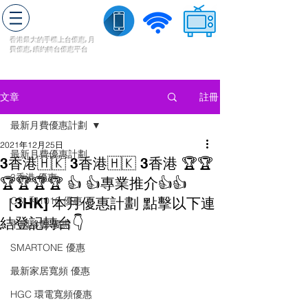
轉台快
香港最大的手機上
台
優惠,
月
費優惠,
續約
轉台
優惠
平台
流動數據
家居寬頻
​收費電視
註冊
文章
最新月費優惠計劃
2021年12月25日
最新月費優惠計劃
3香港🇭🇰 3香港🇭🇰 3香港 🏆🏆
3香港 優惠
🏆🏆🏆🏆 👍 👍專業推介👍👍
［3HK] 本月優惠計劃 點擊以下連
CSL和1010 優惠
結登記轉台👇
中國移動 優惠
SMARTONE 優惠
最新家居寬頻 優惠
HGC 環電寬頻優惠