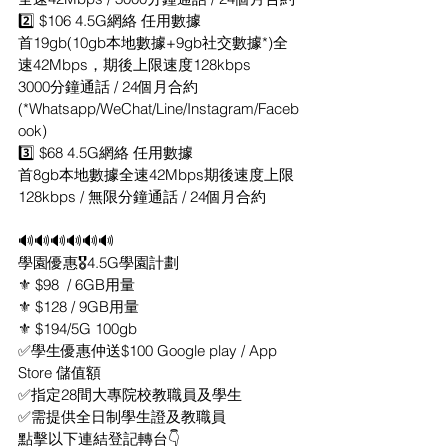
2️⃣ $106 4.5G網絡 任用數據
首19gb(10gb本地數據+9gb社交數據*)全
速42Mbps，期後上限速度128kbps
3000分鐘通話 / 24個月合約
(*Whatsapp/WeChat/Line/Instagram/Faceb
ook)
3️⃣ $68 4.5G網絡 任用數據
首8gb本地數據全速42Mbps期後速度上限
128kbps / 無限分鐘通話 / 24個月合約
🔊🔊🔊🔊🔊🔊
學園優惠🎖4.5G學園計劃
⚜️ $98  / 6GB用量
⚜️ $128 / 9GB用量
⚜️ $194/5G 100gb 
✅學生優惠仲送$100 Google play / App 
Store 儲值額
✅指定28間大專院校教職員及學生
✅需提供全日制學生證及教職員
點擊以下連結登記轉台👇