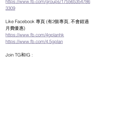
https://www.fb.com/groups/175565354786
3309
Like Facebook 專頁 (有2個專頁, 不會錯過
月費優惠)
https://www.fb.com/4gplanhk
https://www.fb.com/4.5gplan
Join TG和IG :
https://t.me/findplan
https://t.me/hk5gplan
#3HK
#3香港
#和記電訊
#Mo
#自由鳥
#1O1O
#電訊數碼
#數碼通
#Smartone
#cmhk
#中國移動
#csl
#轉台
#上台
#續約
#任用數據
#無限上網
#無限數據
#求Plan
#免隧道費
#免行政費
#月費計劃
#轉台優惠
#Apple
#Samsung
#iPhone
#出機
#BIRDIE
#4G無限
#4
.5G無限 
#5G
#HKBN
#香港寬
頻
#5gplanhk
#轉台快
3香港 優惠