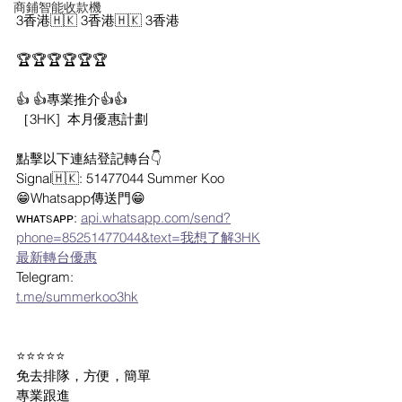
商鋪智能收款機
3香港🇭🇰 3香港🇭🇰 3香港
🏆🏆🏆🏆🏆🏆
👍 👍專業推介👍👍
［3HK]  本月優惠計劃
點擊以下連結登記轉台👇
Signal🇭🇰: 51477044 Summer Koo 
😁Whatsapp傳送門😁
ᴡʜᴀᴛsᴀᴘᴘ: 
api.whatsapp.com/send?
phone=85251477044&text=我想了解3HK
最新轉台優惠
Telegram: 
t.me/summerkoo3hk
⭐⭐⭐⭐⭐
免去排隊，方便，簡單
專業跟進