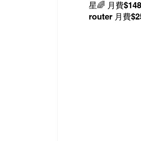
星🌈 月費$14
最新流動數據優惠
router 月費$
有線寬頻 i-CABLE 
HKBN 香港寬頻 商業
HKT PCCW 商業寬頻