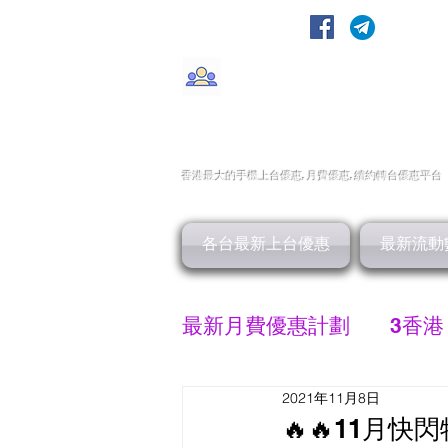
轉台快
CMHK/3HK/SmarTone/CSl/10
香港最大的手機上
台
優惠,
月費優惠,
續約
轉台
優惠
平台
各台最新上台優惠
最新流動
最新月費優惠計劃
3香港
2021年11月8日
SMARTONE 優惠
🔥🔥11月快