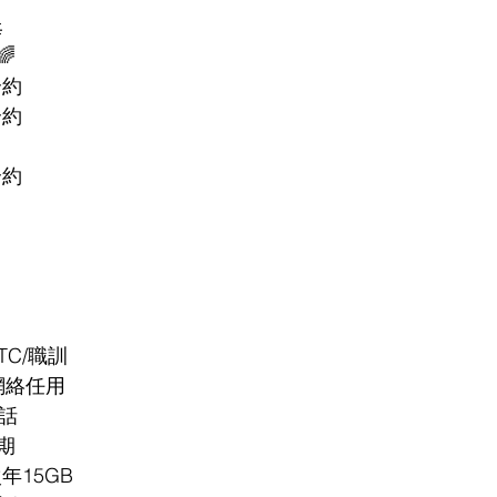


合約
合約
合約
TC/職訓
G網絡任用
分鐘通話
合約期
次年15GB