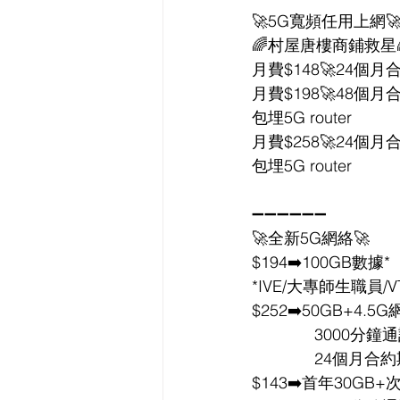
🚀5G寬頻任用上網
🌈村屋唐樓商鋪救星
月費$148🚀24個月
月費$198🚀48個月
包埋5G router
月費$258🚀24個月
包埋5G router
➖➖➖➖➖➖
🚀全新5G網絡🚀
$194➡️100GB數據*
*IVE/大專師生職員/V
$252➡️50GB+4.5
              3000
              24個月
$143➡️首年30GB+