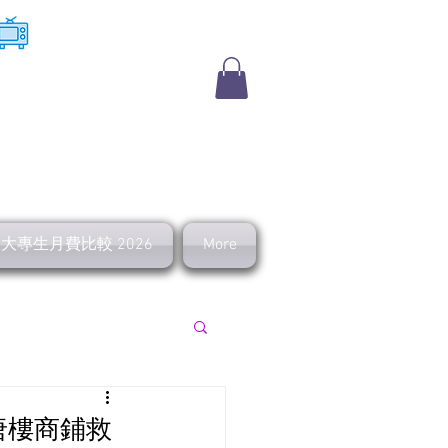
​收費電視
及大專生月費比較 2026
More
上行 寬頻優惠
屋唐樓商鋪救