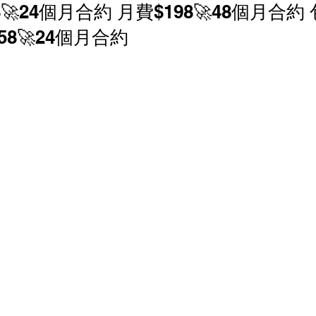
8🚀24個月合約 月費$198🚀48個月合約
香港寬頻 優惠
NOW 優惠
中國電信 優惠
258🚀24個月合約
家居寬頻優惠
中國聯通 優恵
商業寬頻 優恵
寬頻優惠
HGC 環電 商業寬頻 電話線優惠
 電話線優惠
辦公室打印機 優惠
商鋪智能收