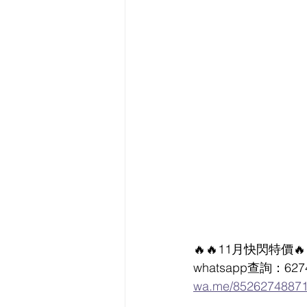
🔥🔥11月快閃特價🔥
whatsapp查詢：627
wa.me/8526274887