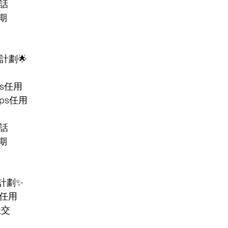
分鐘通話
合約期
計劃🌟
ps任用
bps任用
分鐘通話
合約期 
s計劃✨
s任用 
社交