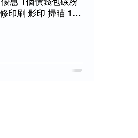
r租用優惠 1個價錢包碳粉
修印刷 影印 掃瞄 1
打印, 租用期靈活!