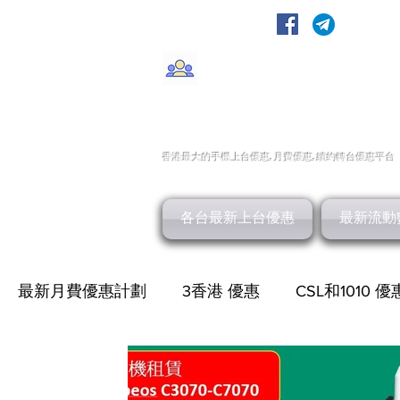
轉台快
CMHK/3HK/SmarTone/CSl/10
香港最大的手機上
台
優惠,
月費優惠,
續約
轉台
優惠
平台
各台最新上台優惠
最新流動
最新月費優惠計劃
3香港 優惠
CSL和1010 優
最新家居寬頻 優惠
HGC 環電寬頻優惠