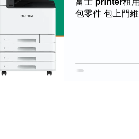
富士 printe
包零件 包上門維
TAKE 過~按需