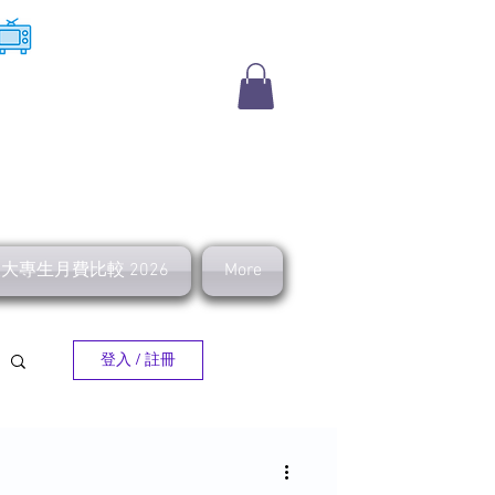
​收費電視
及大專生月費比較 2026
More
登入 / 註冊