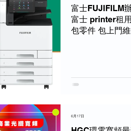
富士FUJIFI
惠
PCCW 寬頻優惠
富士 printe
包零件 包上門維
優恵
商業寬頻 優恵
TAKE 過~按需
商業寬頻 電話線優惠
機 優惠
商鋪智能收款機
6月17日
HGC環電寬頻