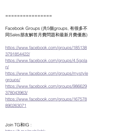
================
Facebook Groups (共5個groups, 有很多不
同Sales朋友解答月費問題和最新月費優惠)
https://www.facebook.com/groups/185138
3791854422/
https://www.facebook.com/groups/4.5gpla
n/
https://www.facebook.com/groups/mystyle
groups/
https://www.facebook.com/groups/986629
378043963/
https://www.facebook.com/groups/167578
890263071
Join TG和IG :