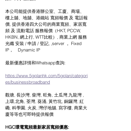
本公司能提供香港辦公室、工廈、商場、
樓上舖、地舖、港鐵站 寬頻報價 及 電話報
價, 提供香港四大公司的商業寬頻、家居寬
頻 及 流動電話 服務報價（HKT, PCCW, 
HKBN, 網上行, WTT比較）, 商業上網 服務
光纖 安裝 / 申請 / 登記, ,server ， Fixed 
IP，　Dynamic IP
最新優惠詳情和Whatsapp查詢:
https://www.5gplanhk.com/5gplan/categori
es/businessbroadband
觀塘, 長沙灣, 柴灣, 旺角, 土瓜灣,九龍灣 , 
上環,北角, 荃灣, 葵涌, 黃竹坑, 銅鑼灣, 紅
磡, 科學園, 火炭, 灣仔地舖, 寫字樓, 商業大
廈等等也可即時提供報價
HGC環電寬頻最新家居寬頻優惠: