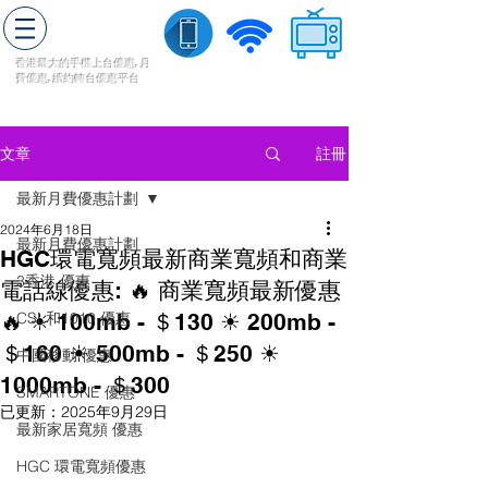
轉台快
香港最大的手機上
台
優惠,
月
費優惠,
續約
轉台
優惠
平台
流動數據
家居寬頻
​收費電視
註冊
文章
最新月費優惠計劃
2024年6月18日
最新月費優惠計劃
HGC環電寬頻最新商業寬頻和商業
3香港 優惠
電話線優惠: 🔥 商業寬頻最新優惠
🔥 ☀ 100mb - ＄130 ☀ 200mb -
CSL和1010 優惠
＄160 ☀ 500mb - ＄250 ☀
中國移動 優惠
1000mb - ＄300
SMARTONE 優惠
已更新：
2025年9月29日
最新家居寬頻 優惠
HGC 環電寬頻優惠