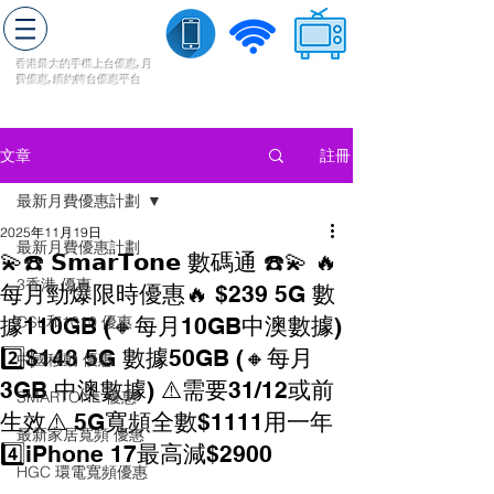
轉台快
香港最大的手機上
台
優惠,
月
費優惠,
續約
轉台
優惠
平台
流動數據
家居寬頻
​收費電視
註冊
文章
最新月費優惠計劃
2025年11月19日
最新月費優惠計劃
💫☎️ 𝗦𝗺𝗮𝗿𝗧𝗼𝗻𝗲 數碼通 ☎️💫 🔥
3香港 優惠
每月勁爆限時優惠🔥 $239 5G 數
據110GB (🔸每月10GB中澳數據)
CSL和1010 優惠
2️⃣$143 5G 數據50GB (🔸每月
中國移動 優惠
3GB 中澳數據) ⚠️需要31/12或前
SMARTONE 優惠
生效⚠️ 5G寬頻全數$1111用一年
最新家居寬頻 優惠
4️⃣iPhone 17最高減$2900
HGC 環電寬頻優惠