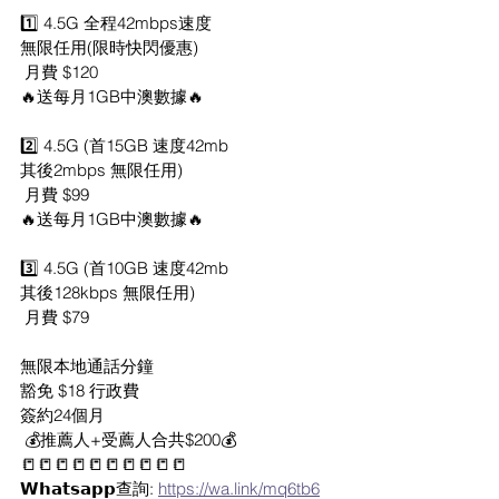
1️⃣ 4.5G 全程42mbps速度
無限任用(限時快閃優惠)
 月費 $120
🔥送每月1GB中澳數據🔥
2️⃣ 4.5G (首15GB 速度42mb
其後2mbps 無限任用)
 月費 $99
🔥送每月1GB中澳數據🔥
3️⃣ 4.5G (首10GB 速度42mb
其後128kbps 無限任用)
 月費 $79
無限本地通話分鐘
豁免 $18 行政費
簽約24個月
 💰推薦人+受薦人合共$200💰
📒📒📒📒📒📒📒📒📒📒
𝗪𝗵𝗮𝘁𝘀𝗮𝗽𝗽查詢: 
https://wa.link/mq6tb6