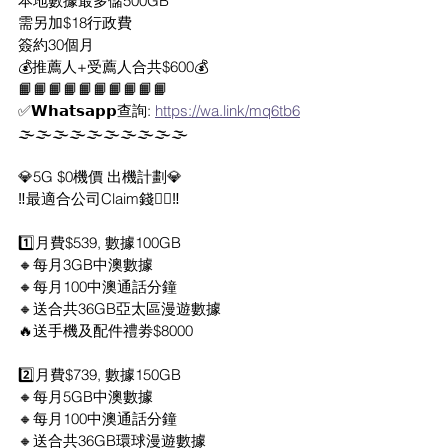
本地數據最多儲500GB
需另加$18行政費
簽約30個月
💰推薦人+受薦人合共$600💰
📙📙📙📙📙📙📙📙📙📙
✅𝗪𝗵𝗮𝘁𝘀𝗮𝗽𝗽查詢: 
https://wa.link/mq6tb6
🌫️🌫️🌫️🌫️🌫️🌫️🌫️🌫️🌫️🌫️
💎5G $0機價 出機計劃💎
‼️最適合公司Claim錢👍🏻‼️
1️⃣月費$539, 數據100GB
🔸每月3GB中澳數據
🔸每月100中澳通話分鐘
🔸送合共36GB亞太區漫遊數據
🔥送手機及配件禮劵$8000
2️⃣月費$739, 數據150GB
🔸每月5GB中澳數據
🔸每月100中澳通話分鐘
🔸送合共36GB環球漫遊數據