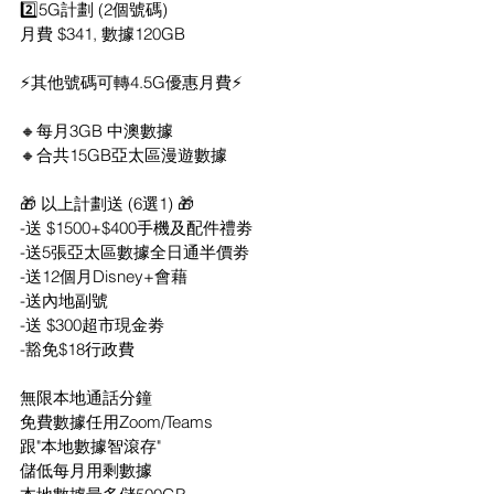
2️⃣5G計劃 (2個號碼)
月費 $341, 數據120GB
⚡️其他號碼可轉4.5G優惠月費⚡️
🔸每月3GB 中澳數據
🔸合共15GB亞太區漫遊數據
🎁 以上計劃送 (6選1) 🎁
-送 $1500+$400手機及配件禮劵
-送5張亞太區數據全日通半價劵
-送12個月Disney+會藉
-送內地副號
-送 $300超市現金劵
-豁免$18行政費
無限本地通話分鐘
免費數據任用Zoom/Teams
跟"本地數據智滾存"
儲低每月用剩數據