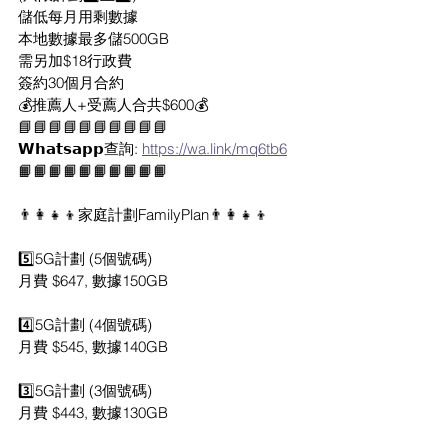
儲低每月用剩數據
本地數據最多儲500GB
需另加$18行政費
簽約30個月合約
💰推薦人+受薦人合共$600💰
📘📘📘📘📘📘📘📘📘📘
𝗪𝗵𝗮𝘁𝘀𝗮𝗽𝗽查詢: 
https://wa.link/mq6tb6
📙📙📙📙📙📙📙📙📙📙
👨‍👩‍👧‍👦家庭計劃FamilyPlan👨‍👩‍👧‍👦
5️⃣5G計劃 (5個號碼)
月費 $647, 數據150GB
4️⃣5G計劃 (4個號碼)
月費 $545, 數據140GB
3️⃣5G計劃 (3個號碼)
月費 $443, 數據130GB