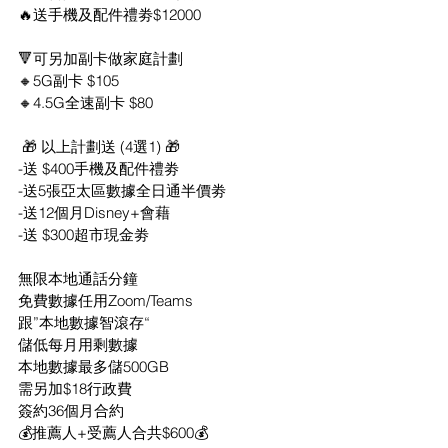
🔥送手機及配件禮劵$12000
🔻可另加副卡做家庭計劃
🔸5G副卡 $105
🔸4.5G全速副卡 $80
 🎁 以上計劃送 (4選1) 🎁
-送 $400手機及配件禮劵
-送5張亞太區數據全日通半價劵
-送12個月Disney+會藉
-送 $300超市現金劵
無限本地通話分鐘
免費數據任用Zoom/Teams
跟”本地數據智滾存“
儲低每月用剩數據
本地數據最多儲500GB
需另加$18行政費
簽約36個月合約
💰推薦人+受薦人合共$600💰