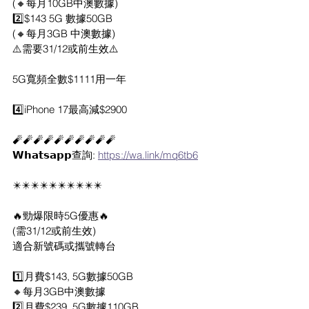
(🔸每月10GB中澳數據)
2️⃣$143 5G 數據50GB
(🔸每月3GB 中澳數據)
⚠️需要31/12或前生效⚠️
5G寬頻全數$1111用一年
4️⃣iPhone 17最高減$2900
🧨🧨🧨🧨🧨🧨🧨🧨🧨🧨
𝗪𝗵𝗮𝘁𝘀𝗮𝗽𝗽查詢: 
https://wa.link/mq6tb6
✴️✴️✴️✴️✴️✴️✴️✴️✴️✴️
🔥勁爆限時5G優惠🔥
(需31/12或前生效)
適合新號碼或攜號轉台
1️⃣月費$143, 5G數據50GB
🔸每月3GB中澳數據
2️⃣月費$239, 5G數據110GB