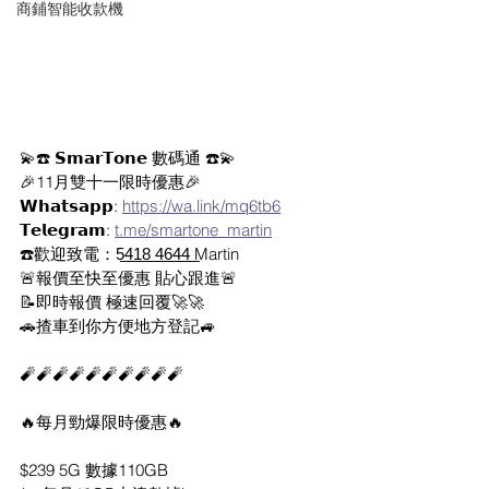
商鋪智能收款機
💫☎️ 𝗦𝗺𝗮𝗿𝗧𝗼𝗻𝗲 數碼通 ☎️💫
🎉11月雙十一限時優惠🎉
𝗪𝗵𝗮𝘁𝘀𝗮𝗽𝗽: 
https://wa.link/mq6tb6
𝗧𝗲𝗹𝗲𝗴𝗿𝗮𝗺: 
t.me/smartone_martin
☎️歡迎致電：5͟4͟1͟8͟ ͟4͟6͟4͟4͟ Martin
🚨報價至快至優惠 貼心跟進🚨
📝即時報價 極速回覆🚀🚀
🚗揸車到你方便地方登記🚙
🧨🧨🧨🧨🧨🧨🧨🧨🧨🧨
🔥每月勁爆限時優惠🔥
$239 5G 數據110GB