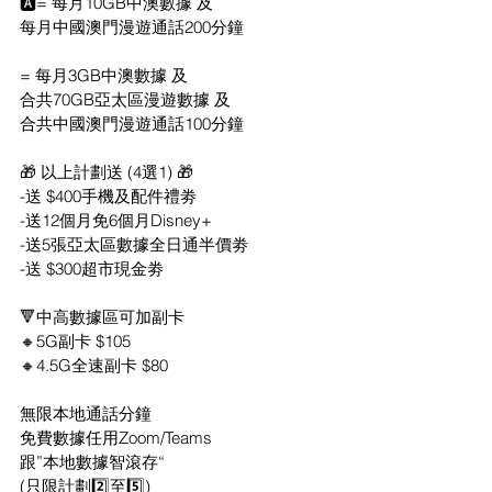
🅰️= 每月10GB中澳數據 及
每月中國澳門漫遊通話200分鐘
= 每月3GB中澳數據 及
合共70GB亞太區漫遊數據 及
合共中國澳門漫遊通話100分鐘
🎁 以上計劃送 (4選1) 🎁
-送 $400手機及配件禮劵
-送12個月免6個月Disney+
-送5張亞太區數據全日通半價劵
-送 $300超市現金劵
🔻中高數據區可加副卡
🔸5G副卡 $105
🔸4.5G全速副卡 $80
無限本地通話分鐘
免費數據任用Zoom/Teams
跟”本地數據智滾存“
(只限計劃2️⃣至5️⃣)