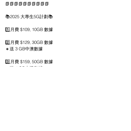
📗📗📗📗📗📗📗📗📗📗
📚2025 大專生5G計劃📚
1️⃣月費 $109, 10GB 數據
2️⃣月費 $129, 30GB 數據
🔸送 3 GB中澳數據
3️⃣月費 $159, 50GB 數據
🔸送 4 GB中澳數據
🔥送 $1200 手機折扣優惠
免費數據任用Zoom/Teams
免費數據任聽Apple Music,
JOOX及KKBOX
跟”本地數據智滾存“
儲低每月用剩數據
本地數據最多儲500GB
攜號轉台豁免 $18 行政費