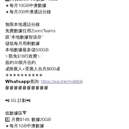
🔸每月10GB中澳數據
🔸每月200中澳通話分鐘
無限本地通話分鐘
免費數據任用Zoom/Teams
跟”本地數據智滾存“
儲低每月用剩數據
本地數據最多儲500GB
✨豁免$18行政費✨
簽約30個月合約
💰推薦人+受薦人合共$600💰
✴️✴️✴️✴️✴️✴️✴️✴️✴️✴️
𝗪𝗵𝗮𝘁𝘀𝗮𝗽𝗽查詢: 
https://wa.link/mq6tb6
📘📘📘📘📘📘📘📘📘📘
📲 5G 計劃📲
低數據區🔻
1️⃣ 月費$149, 數據20GB
🔸每月1GB中澳數據