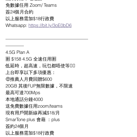
免數據任用 Zoom/ Teams
簽24個月合約
以上服務需加$18行政費
Whatsapp: 
https://bit.ly/3oE0bD6
——————————————————
————
4.5G Plan A
🈹 $158 4.5G 全速任用🈹
低延時，超高速，玩乜都唔使等👍🏻
上台即享以下多項優惠：
🤑推薦人月費回贈$600
20GB 其後FUP無限數據，不限速
最高可達700Mps
本地通話分鐘4000
送免費數據任用zoom/teams
現有用戶開新線再減$18/月
SmarTone plus 會藉 ：plus
簽約24個月
以上服務需加$18行政費