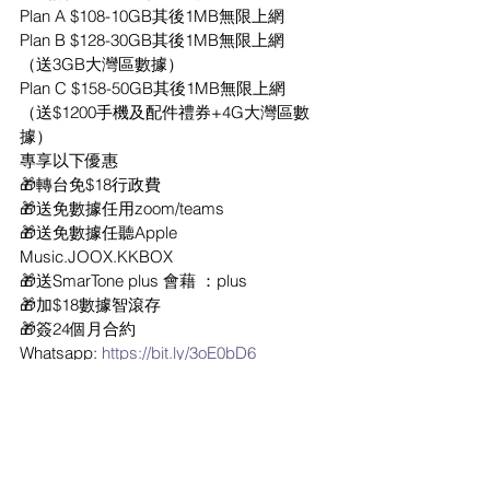
Plan A $108-10GB其後1MB無限上網
Plan B $128-30GB其後1MB無限上網
（送3GB大灣區數據）
Plan C $158-50GB其後1MB無限上網
（送$1200手機及配件禮券+4G大灣區數
據）
專享以下優惠
🎁轉台免$18行政費
🎁送免數據任用zoom/teams
🎁送免數據任聽Apple 
Music.JOOX.KKBOX
🎁送SmarTone plus 會藉 ：plus
🎁加$18數據智滾存
🎁簽24個月合約
Whatsapp: 
https://bit.ly/3oE0bD6
============================
====
💥數碼通5G無線寬頻💥
家用或商用，一插即用，無需安裝