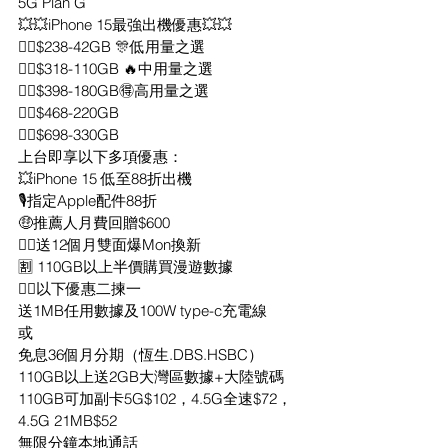
5G Plan G
💥💥iPhone 15最強出機優惠💥💥
👉🏻$238-42GB 🎊低用量之選
👉🏻$318-110GB 🔥中用量之選
👉🏻$398-180GB🉐高用量之選
👉🏻$468-220GB
👉🏻$698-330GB
上台即享以下多項優惠：
💥iPhone 15 低至88折出機
🎙指定Apple配件88折
🤑推薦人月費回贈$600
👍🏻送12個月雙面爆Mon換新
🈹 110GB以上半價購買漫遊數據
👍🏻以下優惠二揀一
送1MB任用數據及100W type-c充電線
或
免息36個月分期（恆生.DBS.HSBC）
110GB以上送2GB大灣區數據+大陸號碼
110GB可加副卡5G$102，4.5G全速$72，
4.5G 21MB$52
無限分鐘本地通話