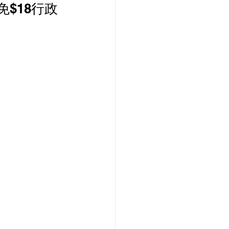
免$18行政
PCCW 寬頻優惠
款機