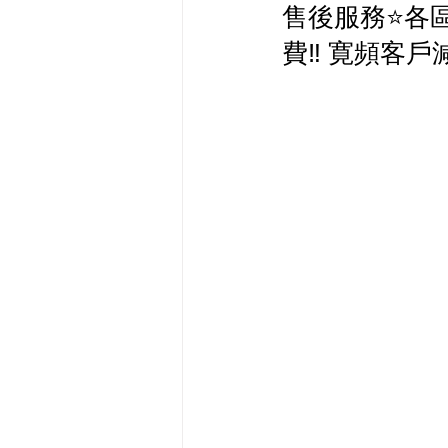
售後服務⭐️各
最新流動數據優惠
費‼️ 寛頻客戶減$
有線寬頻 i-CABLE 
HKBN 香港寬頻 商業
HKT PCCW 商業寬頻