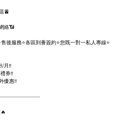
🚈
網絡📶
️售後服務⭐️各區到薈簽約⭐️您既一對一私人專線⭐️
月‼️
禮券‼️
優惠‼️
————————
🔥