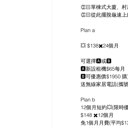
👏🏻單棟式大廈、村
👏🏻從此擺脫龜速上網
Plan a
💥 $138✖️24個月
可選擇🅰️或🅱️
🅰️新設租機$65每月
🅱️可優惠價$1950 
送無線家居電話(攜號
Plan b
12個月短約💥(限時優惠
$148 ✖️12個月
免1個月月費(平均$13