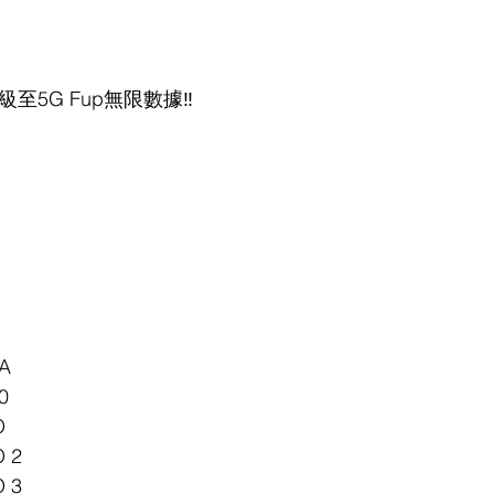
至5G Fup無限數據‼️
A
0
O
O 2
O 3