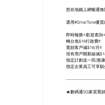
想在地鐵上網暢通無阻
選用#SmarTone優質
即時報價⭐️歡迎查詢⭐
轉台免$18行政費‼️
寛頻客戶減$18/月‼️
現有用戶開新線減$18/
指定計劃送一田/惠康
指定企業員工可享額外
—————————
🔥數碼通5G家居寬頻