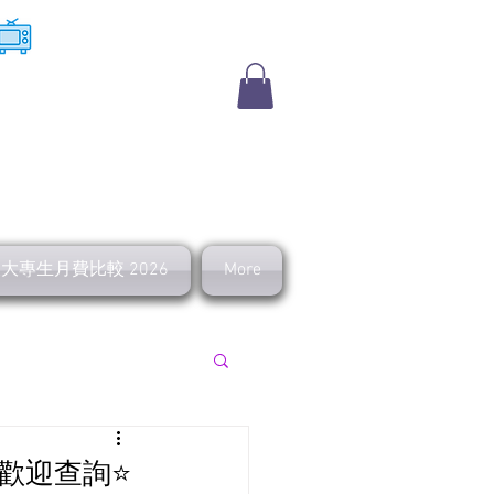
​收費電視
及大專生月費比較 2026
More
上行 寬頻優惠
️歡迎查詢⭐️