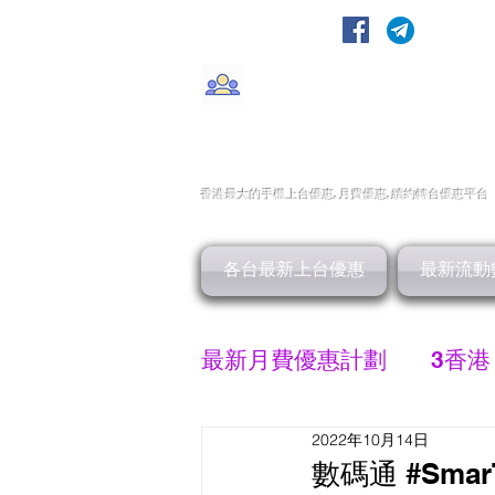
轉台快
CMHK/3HK/SmarTone/CSl/10
香港最大的手機上
台
優惠,
月費優惠,
續約
轉台
優惠
平台
各台最新上台優惠
最新流動
最新月費優惠計劃
3香港
2022年10月14日
SMARTONE 優惠
數碼通 #Smar