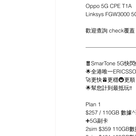
Oppo 5G CPE T1A
Linksys FGW3000 5G
歡迎查詢 check覆蓋
—————————
🧧SmarTone 5G快
🌟全港唯一ERICSS
🚀更快🚈更穩🚇更順
🌟幫您計到最抵玩‼️
Plan 1
$257 / 110GB 數據^
➕5G副卡
2sim $359 110GB