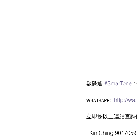
數碼通 
#SmarTone
 
ᴡʜᴀᴛsᴀᴘᴘ:  
http://w
立即按以上連結查詢
  Kin Ching 901705