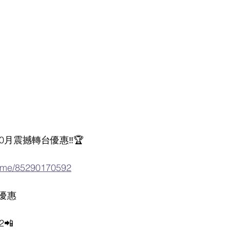
10月震撼轉台優惠‼️🏆
a.me/85290170592
優惠
92📲