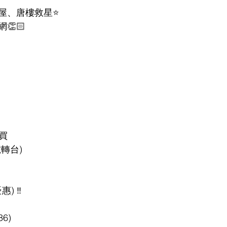
屋、唐樓救星⭐️
👏🏻
購買
轉台)
) ‼️
6)