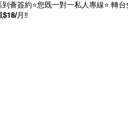
區到薈簽約⭐️您既一對一私人專線⭐️ 轉台
香港寬頻 優惠
NOW 優惠
中國電信 優惠
18/月‼️
家居寬頻優惠
中國聯通 優恵
商業寬頻 優恵
寬頻優惠
HGC 環電 商業寬頻 電話線優惠
 電話線優惠
辦公室打印機 優惠
商鋪智能收