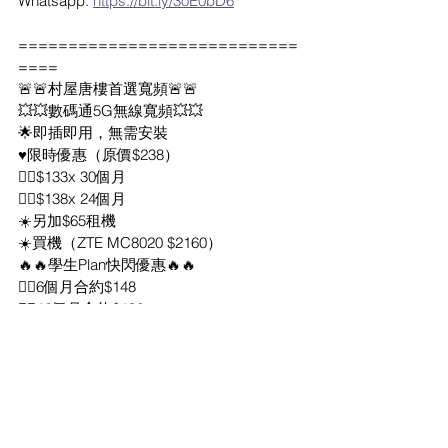
Whatsapp: 
https://bit.ly/3oE0bD6
============================
====
🚨🚨村屋唐樓首選寬頻🚨🚨
💥💥數碼通5G無線寬頻💥💥
🌟即插即用，無需安裝
♥️限時優惠（原價$238）
👍🏻$133x 30個月
👍🏻$138x 24個月
☀️另加$65租機
☀️買機（ZTE MC8020 $2160）
🔥🔥學生Plan快閃優惠🔥🔥
👍🏻6個月合約$148
👍🏻12個月合約$136
👍🏻免租機費
👉🏻需要信用卡或銀行卡自動轉賬
👉🏻需提供幼稚園中小學生證或手冊
可享
✨7日免費試用保證
✨200GB 其後 FUP*無限數據