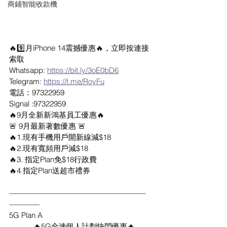
商鋪智能收款機
🔥9️⃣月iPhone 14震撼優惠🔥，立即按連接
索取
Whatsapp: 
https://bit.ly/3oE0bD6
Telegram: 
https://t.me/RoyFu
電話：97322959
Signal :97322959   
🔥9月全新新鴻基員工優惠🔥
🚨 9月最新著數優惠 🚨
🔥1.現有手機用戶開新線減$18
🔥2.現有寬頻用戶減$18
🔥3. 指定Plan免$18行政費
🔥4.指定Plan送超市禮券
——————————————————
————
5G Plan A
            🔥5G全速個人計劃快閃優惠🔥