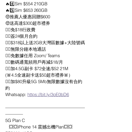
🔥4️⃣Sim $554 210GB 
🔥5️⃣Sim $653 260GB 
🤑推薦人優惠回贈$600
🤑送高達$300超市禮券
👍🏻免$18行政費
👉🏻簽24個月合約
👍🏻$318以上送2GB大灣區數據+大陸號碼
👍🏻無限分鐘本地通話
👍🏻免數據任用 Zoom/ Teams
👍🏻數碼通寬頻用戶再減$18/月
👍🏻加4.5G副卡 $72全速/$52 21M
(🚨4.5全速副卡送$50超市禮券🚨）
👍🏻加$80升級5G 5Mb無限數據沒有合約
約
Whatsapp: 
https://bit.ly/3oE0bD6
——————————————————
————
5G Plan C
   💥💥iPhone 14 震撼出機Plan💥💥