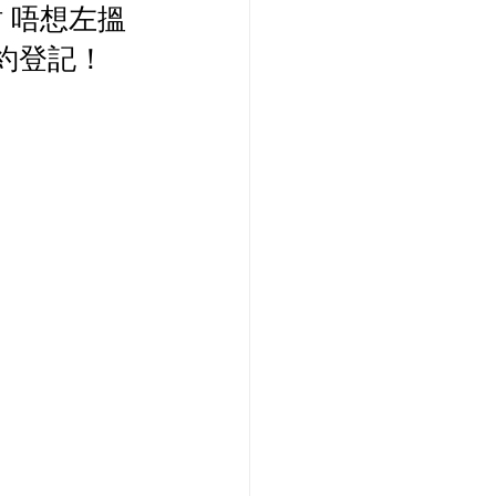
站 唔想左搵
PCCW 寬頻優惠
約登記！
款機