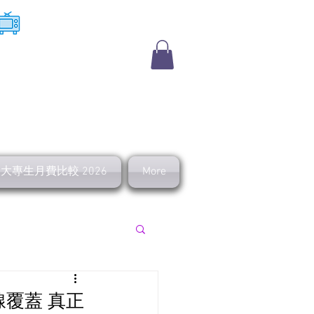
​收費電視
及大專生月費比較 2026
More
上行 寬頻優惠
全線覆蓋 真正