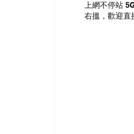
上網不停站 5
最新流動數據優惠
右搵，歡迎直
有線寬頻 i-CABLE 
HKBN 香港寬頻 商業
HKT PCCW 商業寬頻