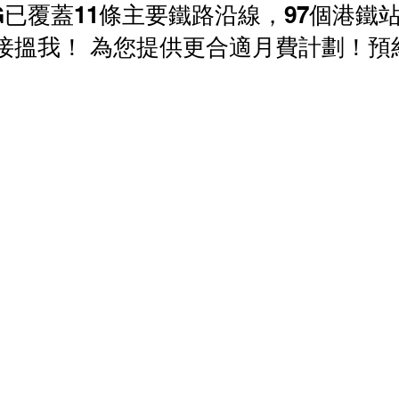
G已覆蓋11條主要鐵路沿線，97個港鐵
香港寬頻 優惠
NOW 優惠
中國電信 優惠
接搵我！ 為您提供更合適月費計劃！預
家居寬頻優惠
中國聯通 優恵
商業寬頻 優恵
寬頻優惠
HGC 環電 商業寬頻 電話線優惠
 電話線優惠
辦公室打印機 優惠
商鋪智能收