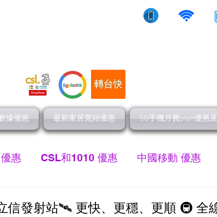
10/5g/寬頻上網
流動數據
家居寬頻
數據優惠
最新家居寬頻優惠
5G手機月費plan優惠
 優惠
CSL和1010 優惠
中國移動 優惠
最新家居寬頻 優惠
HGC 環電寬頻優惠
網
 愛立信發射站🛰 更快、更穩、更順 🚇 