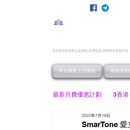
轉台快
CMHK/3HK/SmarTone/CSl/10
香港最大的手機上
台
優惠,
月費優惠,
續約
轉台
優惠
平台
各台最新上台優惠
最新流動
最新月費優惠計劃
3香港
2022年7月19日
SMARTONE 優惠
SmarTone