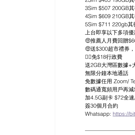
3Sim $507 200
4Sim $609 210
5Sim $711 220
上台即享以下多項優
🤑推薦人月費回贈$6
🤑送$300超市禮券
👍🏻免$18行政費
送2GB大灣區數據+
無限分鐘本地通話
免數據任用 Zoom/ T
數碼通寬頻用戶再減$
加4.5G副卡 $72全速/
簽30個月合約
Whatsapp: 
https://b
—————————