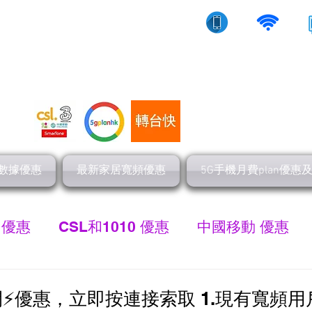
10/5g/寬頻上網
流動數據
家居寬頻
數據優惠
最新家居寬頻優惠
5G手機月費plan優惠
 優惠
CSL和1010 優惠
中國移動 優惠
最新家居寬頻 優惠
HGC 環電寬頻優惠
網
⚡️優惠，立即按連接索取 1.現有寬頻用戶減