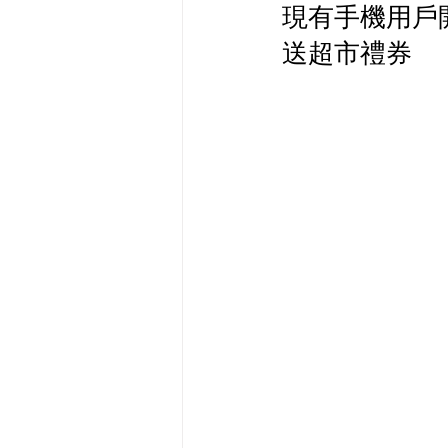
現有手機用戶開新
最新流動數據優惠
送超市禮券
有線寬頻 i-CABLE 
HKBN 香港寬頻 商業
HKT PCCW 商業寬頻