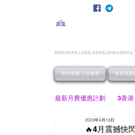
轉台快
CMHK/3HK/SmarTone/CSl/10
香港最大的手機上
台
優惠,
月費優惠,
續約
轉台
優惠
平台
各台最新上台優惠
最新流動
最新月費優惠計劃
3香港
2023年4月13日
SMARTONE 優惠
🔥4月震撼快閃