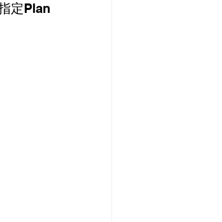
指定Plan
PCCW 寬頻優惠
款機