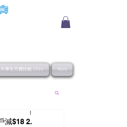
​收費電視
及大專生月費比較 2026
More
上行 寬頻優惠
$18 2.