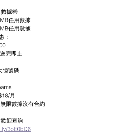
限時無限數據🉐
後1MB任用數據
後5MB任用數據
惠：
00
，送完即止
大陸號碼
eams
18/月
Mb無限數據沒有合約
*歡迎查詢
it.ly/3oE0bD6