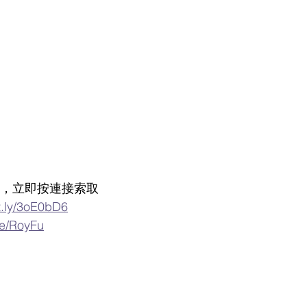
優惠，立即按連接索取
it.ly/3oE0bD6
me/RoyFu