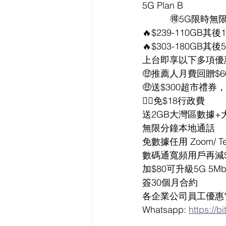
5G Plan B
           🉐5G
🔥$239-110GB其
🔥$303-180GB其
上台即享以下多項優
🤑推薦人月費回贈$6
🤑送$300超市禮券
👍🏻免$18行政費
送2GB大灣區數據+
無限分鐘本地通話
免數據任用 Zoom/ T
數碼通寬頻用戶再減$
加$80可升級5G 5
簽30個月合約
各企業公司員工優惠
Whatsapp: 
https://b