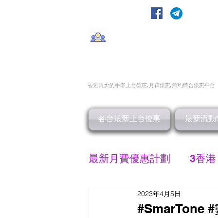
轉台快
CMHK/3HK/SmarTone/CSl/10
香港最大的手機上
台
優惠,
月費優惠,
續約
轉台
優惠
平台
各台最新上台優惠
最新流動
最新月費優惠計劃
3香港
2023年4月5日
SMARTONE 優惠
#SmarTone