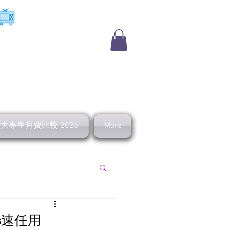
​收費電視
及大專生月費比較 2026
More
上行 寬頻優惠
ps速任用