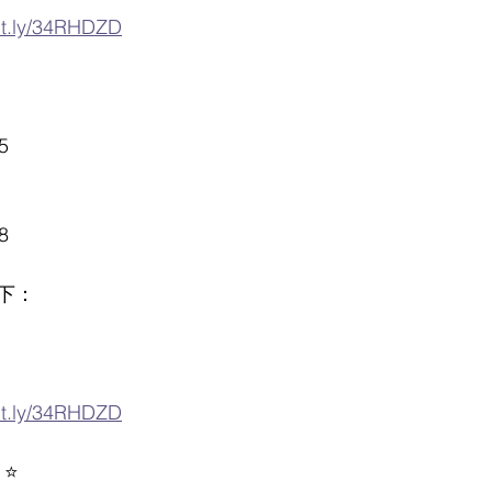
bit.ly/34RHDZD
5
8
下：
bit.ly/34RHDZD
⭐️