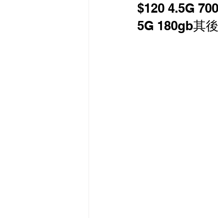
$120 4.5G 
最新流動數據優惠
5G 180gb其後
有線寬頻 i-CABLE 
HKBN 香港寬頻 商業
HKT PCCW 商業寬頻