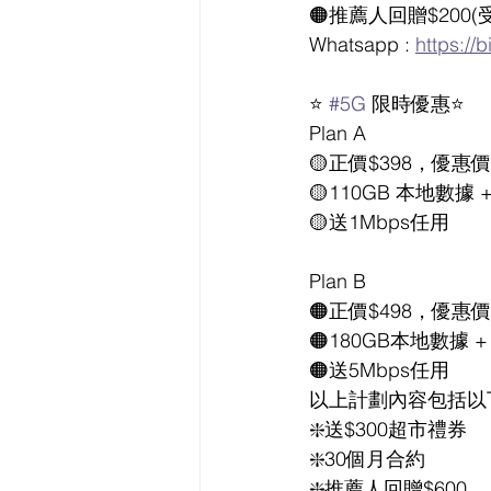
🟠推薦人回贈$200(
Whatsapp : 
https://
⭐️ 
#5G
 限時優惠⭐️
Plan A
🟡正價$398，優惠價
🟡110GB 本地數據
🟡送1Mbps任用
Plan B
🟠正價$498，優惠價
🟠180GB本地數據 
🟠送5Mbps任用
以上計劃內容包括以
❇️送$300超市禮券
❇️30個月合約
❇️推薦人回贈$600