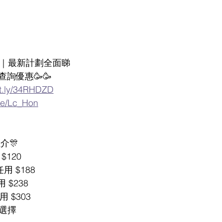
 ｜最新計劃全面睇
查詢優惠🥳🥳
bit.ly/34RHDZD
.me/Lc_Hon
推介🎊
$120
任用 $188
 $238
用 $303
卡選擇