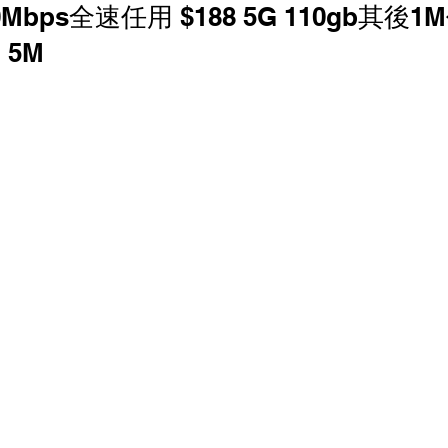
700Mbps全速任用 $188 5G 110gb其後1
香港寬頻 優惠
NOW 優惠
中國電信 優惠
 5M
家居寬頻優惠
中國聯通 優恵
商業寬頻 優恵
寬頻優惠
HGC 環電 商業寬頻 電話線優惠
 電話線優惠
辦公室打印機 優惠
商鋪智能收