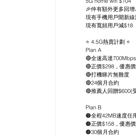
5G home wifi $104
🎉仲有額外更多回增
現有手機用戶開新線減
現有寬頻用戶減$18
⭐️ 4.5G熱賣計劃 ⭐️
Plan A
🔴全速高達700Mbp
🔴正價$298，優惠價
🔴打機睇片無難度
🔴24個月合約
🔴推薦人回贈$600(
Plan B
🟠全程42MB速度任
🟠正價$158，優惠價
🟠30個月合約