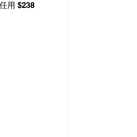
M任用 $238
PCCW 寬頻優惠
款機