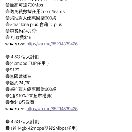
🟡最高可達700Mps
🟡送免費數據任用zoom/teams
🟡💰推薦人優惠回贈600💰
🟡SmarTone plus 會藉 ：plus 
🟡💥簽約24月💥
🟡 行政費$18
ᴡʜᴀᴛsᴀᴘᴘ: 
http://wa.me/85294339426
🔴 4.5G 個人計劃
🔴(42mbps FUP任用 ）
🔴$120 
🔴無限數據♾
🔴簽約24 /30
🔴💰推薦人優惠回贈200💰
🔴(送$100/200超市禮券)
🔴免$18行政費
ᴡʜᴀᴛsᴀᴘᴘ: 
http://wa.me/85294339426
🟠 4.5G 個人計劃
🟠 (首14gb 42mbps期後2Mbps任用）