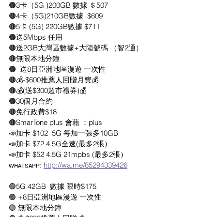
🟤3卡（5G )200GB 數據 ＄507
🟤4卡（5G)210GB數據  $609
🟤5卡 (5G) 220GB數據 $711
🟤送5Mbps 任用
🟤送2GB大灣區數據+大陸號碼 （智2通）
🟤無限本地分鐘
🟤  送8日亞洲地區漫遊 一次性
🟤💰-$600推薦人回贈月費💰
🟤💰(送$300超市禮券)💰
🟤30個月合約
🟤免行政費$18
🟤SmarTone plus 會藉 ：plus 
📣加卡 $102  5G 每加一張多10GB
📣加卡 $72 4.5G全速(最多2張）
📣加卡 $52 4.5G 21mpbs (最多2張）
ᴡʜᴀᴛsᴀᴘᴘ: 
http://wa.me/85294339426
🟢5G 42GB  數據 限時$175
🟢 +8日亞洲地區漫遊 一次性
🟢 無限本地分鐘