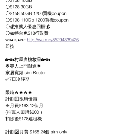
⚪️$108 10GB
⚪️$128 30GB 
⚪️$158 50GB 1200買機coupon 
⚪️$198 110Gb 1200買機coupon
⚪️💰推薦人優惠回贈💰
⚪️如轉台免$18行政費
ᴡʜᴀᴛsᴀᴘᴘ: 
http://wa.me/85294339426
即按
🏡🏡村屋唐樓救星🏡🏡
🌟專人上門跟進🌟
家居寬頻 sim Router
✅7日冷靜期
限時🔥🔥🔥🔥
計劃1️⃣限時優惠
📳月費$163 12個月
(推薦人回贈$600 ）
扣除後$178連租機
計劃2️⃣月費 $168 24個 sim only 