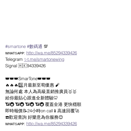
#smartone
#數碼通
 💯
ᴡʜᴀᴛsᴀᴘᴘ: 
http://wa.me/85294339426
Telegram 
✨t.me/smartonewing
Signal 🇭🇰94339426
👑👑👑SmarTone👑👑👑
🔥🔥🔥3️⃣月最新至荀優惠 🧨
無論何處 本人為高級直銷推廣員🥇🥇
給你最貼心跟進全新體驗🦷 
📶🚇 📶🚇 📶🚇 📶🚇 覆蓋全港 更快穩順 
即時報價📝24小時on call📱高速回覆🚀
☎️歡迎查詢 好樂意為你服務😊
ᴡʜᴀᴛsᴀᴘᴘ: 
http://wa.me/85294339426