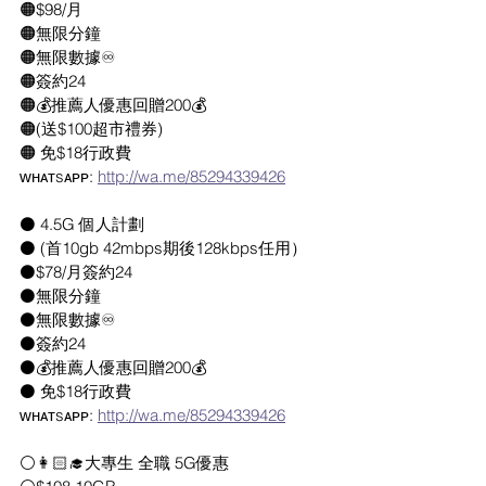
🟠$98/月
🟠無限分鐘
🟠無限數據♾
🟠簽約24 
🟠💰推薦人優惠回贈200💰
🟠(送$100超市禮券)
🟠 免$18行政費
ᴡʜᴀᴛsᴀᴘᴘ: 
http://wa.me/85294339426
⚫️ 4.5G 個人計劃
⚫️ (首10gb 42mbps期後128kbps任用）
⚫️$78/月簽約24
⚫️無限分鐘
⚫️無限數據♾
⚫️簽約24 
⚫️💰推薦人優惠回贈200💰
⚫️ 免$18行政費
ᴡʜᴀᴛsᴀᴘᴘ: 
http://wa.me/85294339426
⚪️👩🏻‍🎓大專生 全職 5G優惠