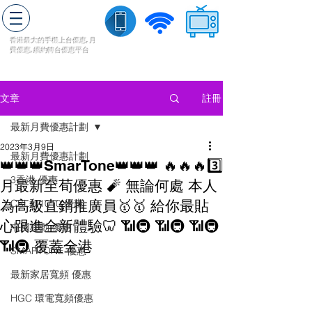
轉台快
香港最大的手機上
台
優惠,
月
費優惠,
續約
轉台
優惠
平台
流動數據
家居寬頻
​收費電視
註冊
文章
最新月費優惠計劃
2023年3月9日
最新月費優惠計劃
👑👑👑SmarTone👑👑👑 🔥🔥🔥3️⃣
3香港 優惠
月最新至荀優惠 🧨 無論何處 本人
為高級直銷推廣員🥇🥇 給你最貼
CSL和1010 優惠
心跟進全新體驗🦷 📶🚇 📶🚇 📶🚇
中國移動 優惠
📶🚇 覆蓋全港
SMARTONE 優惠
最新家居寬頻 優惠
HGC 環電寬頻優惠