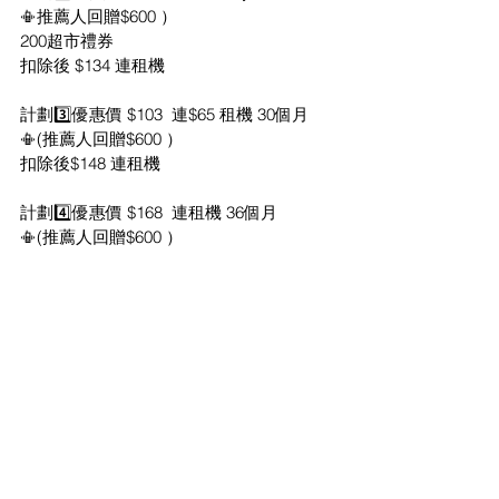
📳推薦人回贈$600 ）
200超市禮券
扣除後 $134 連租機
計劃3️⃣優惠價 $103  連$65 租機 30個月
📳(推薦人回贈$600 ）
扣除後$148 連租機
計劃4️⃣優惠價 $168  連租機 36個月
📳(推薦人回贈$600 ）
扣除後$151
🅰️+$65租機
🅱️+$2160 買機
可享
✨200GB 其後 FUP*無限數據
必須使用指定Router: 
🔺HUAWEI 5G CPE Pro 2 /pro3 
🔸ZTE MC801A 5G INDOOR CPE
🔸ZTE Mc8020