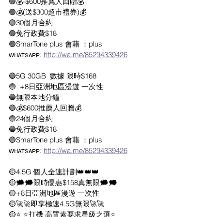
🟢💰-$600推薦人回贈💰
🟢💰(送$300超市禮券)💰
🟢30個月合約
🟢免行政費$18
🟢SmarTone plus 會藉 ：plus 
ᴡʜᴀᴛsᴀᴘᴘ: 
http://wa.me/85294339426
🔵5G 30GB  數據 限時$168
🔵  +8日亞洲地區漫遊 一次性
🔵無限本地分鐘
🔵💰$600推薦人回贈💰
🔵24個月合約
🔵免行政費$18
🔵SmarTone plus 會藉 ：plus 
ᴡʜᴀᴛsᴀᴘᴘ: 
http://wa.me/85294339426
🟡4.5G 個人全速計劃👑👑👑
🟡🗯🗯限時優惠$158真無限🗯🗯
🟡+8日亞洲地區漫遊 一次性
🟡🚀🚀即享極速4.5G無限🚀🚀 
🟡⭐ ⭐打機 高質素要求星級之選⭐ 