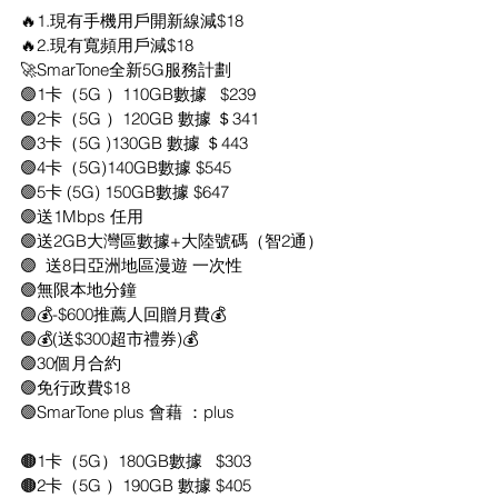
🔥1.現有手機用戶開新線減$18
🔥2.現有寬頻用戶減$18
🚀SmarTone全新5G服務計劃
🟣1卡（5G ）110GB數據   $239
🟣2卡（5G ）120GB 數據 ＄341
🟣3卡（5G )130GB 數據 ＄443
🟣4卡（5G)140GB數據 $545
🟣5卡 (5G) 150GB數據 $647
🟣送1Mbps 任用
🟣送2GB大灣區數據+大陸號碼（智2通）
🟣  送8日亞洲地區漫遊 一次性
🟣無限本地分鐘
🟣💰-$600推薦人回贈月費💰
🟣💰(送$300超市禮券)💰
🟣30個月合約
🟣免行政費$18
🟣SmarTone plus 會藉 ：plus 
🟤1卡（5G）180GB數據   $303
🟤2卡（5G ）190GB 數據 $405