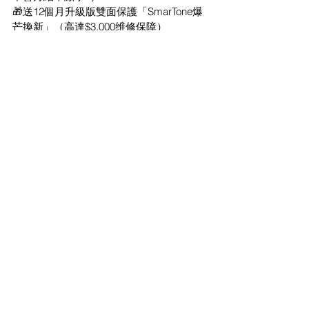
🎁送12個月升級版雙面保護「SmarTone爆
芒換新」（高達$3,000维修保障）
🎁送每月3GB中澳漫遊數據
🎁送本地數據完其後1Mbps無限
🎁送每月100分鐘中澳漫遊通話
🎁本地無限分鐘
🎁送free住傾，免數據任用Zoom/Teams
🎁送推薦人獎賞$300+$300月費回贈
👉🏻加5G副卡$105/張，加4.5G副卡$80，
42Mbps副卡$65）
👉🏻合約期 36個月
⬆️需加$18行政費/月
————————————
Plan 2️⃣
月費：$739
本地數據：150GB
💥送全期36GB環球地區漫遊數據
💥送💰1️⃣2️⃣0️⃣0️⃣0️⃣手機禮券（可買
Iphone、不會月結單顯示‼️）