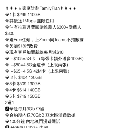
👨‍👩‍👧‍👦家庭計劃FamilyPlan👨‍👩‍👧‍👦
💎1卡 $299 110GB
💎其後送1Mbps 無限任用
💎仲有推薦月費回贈推薦人$300+受薦人
$300
💎送Free住傾，上Zoom同Teams不扣數據
💎另加$18行政費
💎現有客戶加開新線每月減$18
💎 +$105=5G卡 （每張卡額外送多10GB）
💎 +$80=4.5G全速卡（上限兩張)
💎 +$65=4.5G 42M卡（上限兩張）
💎 2卡 $404 120GB
💎3卡 $509 130GB
💎4卡 $614 140GB
💎5卡 $719 150GB
2選1
🅰️💎送每月3Gb 中國
💎合約期內送70GbB 亞太區漫遊數據
💎100分鐘 內地澳門漫遊通話
🅱️ 💎送每月10Gb 中國