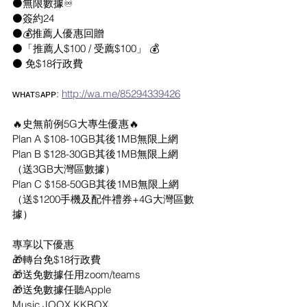
⚫️無限數據♾
⚫️簽約24
⚫️💰推薦人優惠回贈
⚫️「推薦人$100 / 受薦$100」 💰
⚫️ 免$18行政費
ᴡʜᴀᴛsᴀᴘᴘ: 
http://wa.me/85294339426
🔥史無前例5G大專生優惠🔥
Plan A $108-10GB其後1MB無限上網
Plan B $128-30GB其後1MB無限上網
（送3GB大灣區數據）
Plan C $158-50GB其後1MB無限上網
（送$1200手機及配件禮券+4G大灣區數
據）
專享以下優惠
🎁轉台免$18行政費
🎁送免數據任用zoom/teams
🎁送免數據任聽Apple 
Music.JOOX.KKBOX