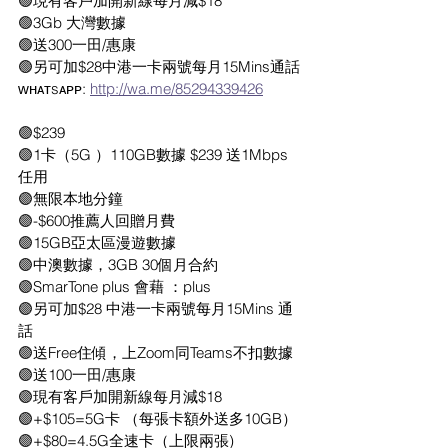
🟢現有客戶加開新線每月減$18
🟢3Gb 大灣數據
🟢送300一田/惠康
🟢另可加$28中港一卡兩號每月15Mins通話
ᴡʜᴀᴛsᴀᴘᴘ: 
http://wa.me/85294339426
🟣$239
🟣1卡（5G ）110GB數據 $239 送1Mbps
任用
🟣無限本地分鐘
🟣-$600推薦人回贈月費
🟣15GB亞太區漫遊數據
🟣中澳數據，3GB 30個月合約
🟣SmarTone plus 會藉 ：plus
🟣另可加$28 中港一卡兩號每月15Mins 通
話
🟣送Free住傾，上Zoom同Teams不扣數據
🟣送100一田/惠康
🟣現有客戶加開新線每月減$18
🟣+$105=5G卡 （每張卡額外送多10GB）
🟣+$80=4.5G全速卡（上限兩張)