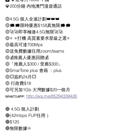
💎200分鐘 內地澳門漫遊通話
🟡4.5G 個人全速計劃👑👑👑
🟡🗯🗯限時優惠$158真無限🗯🗯
🟡🚀🚀即享極速4.5G無限🚀🚀
🟡⭐ ⭐打機 高質素要求星級之選⭐
🟡最高可達700Mps
🟡送免費數據任用zoom/teams
🟡💰推薦人優惠回贈💰
🟡「推薦人$300 / 受薦$300」
🟡SmarTone plus 會藉 ：plus
🟡💥簽約24月💥
🟡 行政費$18
🟡可另加1Gb 大灣數據$20一個月
ᴡʜᴀᴛsᴀᴘᴘ: 
http://wa.me/85294339426
🔴 4.5G 個人計劃
🔴(42mbps FUP任用 ）
🔴$120
🔴無限數據♾