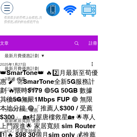
轉台快
香港最大的手機上
台
優惠,
月
費優惠,
續約
轉台
優惠
平台
流動數據
家居寬頻
​收費電視
註冊
文章
最新月費優惠計劃
2025年1月27日
最新月費優惠計劃
👑SmarTone👑 🔥2️⃣月最新至荀優
3香港 優惠
惠 🧨 🚀SmarTone全新5G服務計
劃 🔥限時$179 🟢5G 50GB 數據
CSL和1010 優惠
其後5G無限1Mbps FUP 🟢 無限
中國移動 優惠
本地分鐘 🟢「推薦人$300 / 受薦
SMARTONE 優惠
$300」 🏡村屋唐樓救星🏡 🌟專人
最新家居寬頻 優惠
上門跟進🌟 家居寬頻 sim Router
HGC 環電寬頻優惠
1️⃣🔥 $98 30個月sim only 💰推薦