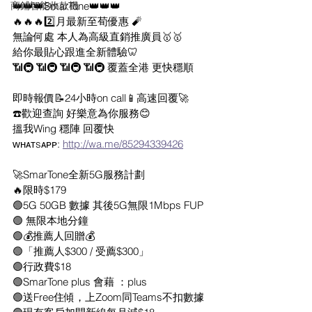
商鋪智能收款機
👑👑👑SmarTone👑👑👑
🔥🔥🔥2️⃣月最新至荀優惠 🧨
無論何處 本人為高級直銷推廣員🥇🥇
給你最貼心跟進全新體驗🦷
📶🚇 📶🚇 📶🚇 📶🚇 覆蓋全港 更快穩順
即時報價📝24小時on call📱高速回覆🚀
☎️歡迎查詢 好樂意為你服務😊
搵我Wing 穩陣 回覆快
ᴡʜᴀᴛsᴀᴘᴘ: 
http://wa.me/85294339426
🚀SmarTone全新5G服務計劃
🔥限時$179
🟢5G 50GB 數據 其後5G無限1Mbps FUP
🟢 無限本地分鐘
🟢💰推薦人回贈💰
🟢「推薦人$300 / 受薦$300」
🟢行政費$18
🟢SmarTone plus 會藉 ：plus
🟢送Free住傾，上Zoom同Teams不扣數據