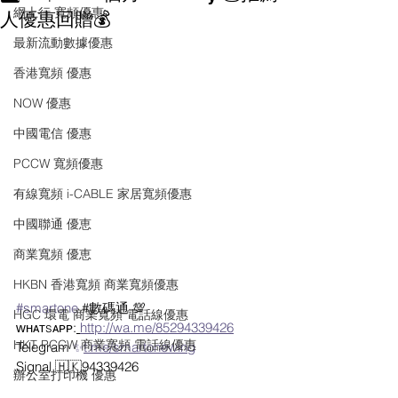
網上行 寬頻優惠
人優惠回贈💰
最新流動數據優惠
香港寬頻 優惠
NOW 優惠
中國電信 優惠
PCCW 寬頻優惠
有線寬頻 i-CABLE 家居寬頻優惠
中國聯通 優恵
商業寬頻 優恵
HKBN 香港寬頻 商業寬頻優惠
#smartone
#數碼通
 💯
HGC 環電 商業寬頻 電話線優惠
ᴡʜᴀᴛsᴀᴘᴘ:
http://wa.me/85294339426
HKT PCCW 商業寬頻 電話線優惠
Telegram 
✨
t.me/smartonewing
Signal 🇭🇰94339426
辦公室打印機 優惠