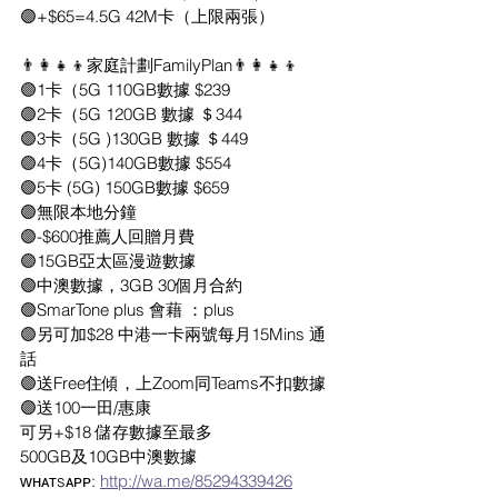
🟣+$65=4.5G 42M卡（上限兩張）
👨‍👩‍👧‍👦家庭計劃FamilyPlan👨‍👩‍👧‍👦
🟣1卡（5G 110GB數據 $239
🟣2卡（5G 120GB 數據 ＄344
🟣3卡（5G )130GB 數據 ＄449
🟣4卡（5G)140GB數據 $554
🟣5卡 (5G) 150GB數據 $659
🟣無限本地分鐘
🟣-$600推薦人回贈月費
🟣15GB亞太區漫遊數據
🟣中澳數據，3GB 30個月合約
🟣SmarTone plus 會藉 ：plus
🟣另可加$28 中港一卡兩號每月15Mins 通
話
🟣送Free住傾，上Zoom同Teams不扣數據
🟣送100一田/惠康
可另+$18 儲存數據至最多
500GB及10GB中澳數據
ᴡʜᴀᴛsᴀᴘᴘ: 
http://wa.me/85294339426