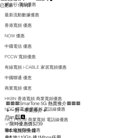
網上行 寬頻優惠
已更新：
1月9日
最新流動數據優惠
香港寬頻 優惠
NOW 優惠
中國電信 優惠
PCCW 寬頻優惠
有線寬頻 i-CABLE 家居寬頻優惠
中國聯通 優恵
商業寬頻 優恵
HKBN 香港寬頻 商業寬頻優惠
🟥🟥🟥SmarTone 5G 熱賣推介🟥🟥🟥
HGC 環電 商業寬頻 電話線優惠
🔹一對一專業推介🔹
Plan:1️⃣🅰️
HKT PCCW 商業寬頻 電話線優惠
✅限時優惠價$239
辦公室打印機 優惠
🌐本地無限分鐘
🌐本地110Gb 後1Mbps任用