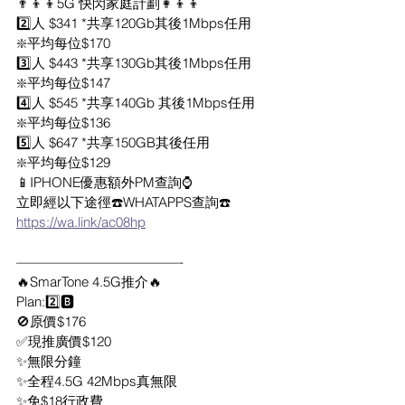
👨‍👦‍👦5G 快閃家庭計劃👩‍👦‍👦
2️⃣人 $341 *共享120Gb其後1Mbps任用
❇️平均每位$170
3️⃣人 $443 *共享130Gb其後1Mbps任用
❇️平均每位$147
4️⃣人 $545 *共享140Gb 其後1Mbps任用
❇️平均每位$136
5️⃣人 $647 *共享150GB其後任用
❇️平均每位$129
📱IPHONE優惠額外PM查詢⌚️
立即經以下途徑☎️WHATAPPS查詢☎️
https://wa.link/ac08hp
————————————-
🔥SmarTone 4.5G推介🔥
Plan:2️⃣🅱️
🚫原價$176
✅現推廣價$120
✨無限分鐘
✨全程4.5G 42Mbps真無限
✨免$18行政費