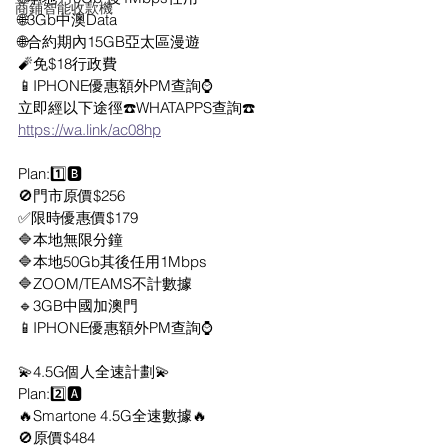
商鋪智能收款機
🌐3Gb中澳Data
🌐合約期內15GB亞太區漫遊
🧨免$18行政費
📱IPHONE優惠額外PM查詢⌚️
立即經以下途徑☎️WHATAPPS查詢☎️
https://wa.link/ac08hp
Plan:1️⃣🅱️
🚫門市原價$256
✅限時優惠價$179
🔷本地無限分鐘
🔷本地50Gb其後任用1Mbps
🔷ZOOM/TEAMS不計數據
🔹3GB中國加澳門
📱IPHONE優惠額外PM查詢⌚️
💫4.5G個人全速計劃💫
Plan:2️⃣🅰️
🔥Smartone 4.5G全速數據🔥
🚫原價$484