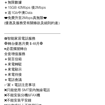
🔹無限數據
🔹15GB 42Mbps 後2Mbps
🔹送1Gb中澳Data
❤️免費升至2Mbps真無限❤️
(優惠及服務受有關條款及細則約速）
————————————————
☎️智能家居電話服務
🛑轉台優惠月費＄48月🛑
♦️必需攜號轉台
全套增值服務
🔹留言信箱
🔹來電轉駁
🔹來電顯示
🔹來電待接
🔹電話會議
✅家＋電話注意事項
❌只能使用 SMT室内無線電話
❌不能安裝分機&FAX機
❌不能安装平安鐘