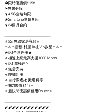
🔱限時優惠價$158
☀無限分鐘
☀️4.5G全速無限
☀️Smartone優越會籍
☀️24個月合約
————————————-
⚜️5G 無線家居寬頻⚜️
⚠️⚠️⚠️唐樓 村屋 半山Vip救星⚠️⚠️⚠️
🔥5G全速任用🔥
🔹極速上網最高支援1000 Mbps
🔹5G 超極速^
🔹無需安裝
🔹即插即用
🔹自行搬遷/冇搬遷費等
❇️快閃優價$148❇️
🔆超快閃優惠價租用Router🔆
————————————-
🧨🧨🧨🧨🧨🧨🧨🧨🧨🧨🧨🧨