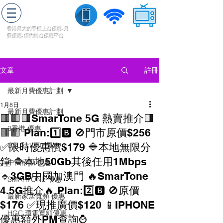
轉台快
香港最大的手機上
台
優惠,
月
費優惠,
續約
轉台
優惠
平台
流動數據
家居寬頻
​收費電視
註冊
文章
最新月費優惠計劃
1月8日
最新月費優惠計劃
🟥🟥🟥SmarTone 5G 熱賣推介🟥
3香港 優惠
🟥🟥 Plan:1️⃣🅱️ 🚫門市原價$256
✅限時優惠價$179 🔷本地無限分
CSL和1010 優惠
鐘 🔷本地50Gb其後任用1Mbps
中國移動 優惠
🔹3GB中國加澳門 🔥SmarTone
SMARTONE 優惠
4.5G推介🔥 Plan:2️⃣🅱️ 🚫原價
最新家居寬頻 優惠
$176 ✅現推廣價$120 📱IPHONE
HGC 環電寬頻優惠
優惠額外PM查詢⌚️