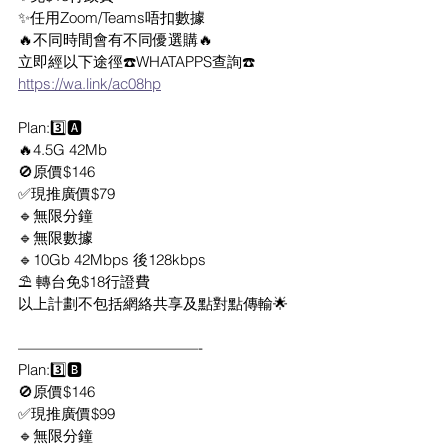
✨任用Zoom/Teams唔扣數據
🔥不同時間會有不同優選購🔥
立即經以下途徑☎️WHATAPPS查詢☎️
https://wa.link/ac08hp
Plan:3️⃣🅰️
🔥4.5G 42Mb
🚫原價$146
✅現推廣價$79
🔹無限分鐘
🔹無限數據
🔹10Gb 42Mbps 後128kbps
⛱ 轉台免$18行證費
以上計劃不包括網絡共享及點對點傳輸🌟
————————————-
Plan:3️⃣🅱️
🚫原價$146
✅現推廣價$99
🔹無限分鐘