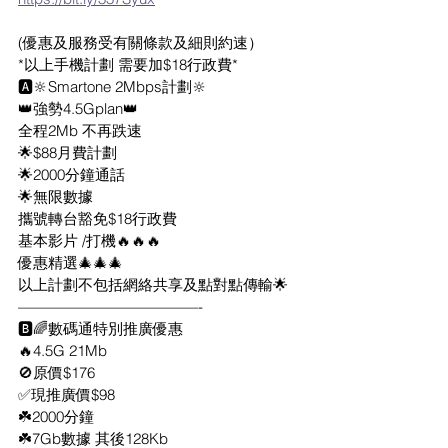
(優惠及服務受有關條款及細則約速）
*以上手機計劃 需要加$18行政費*
🅰️🔆Smartone 2Mbps計劃🔆
👑強勢4.5Gplan👑
全程2Mb 不再跌速
🌟$88月費計劃
🌟2000分鐘通話
🌟無限數據
攜號轉台豁免$18行政費
基本影片 /打機🔥🔥🔥
優惠精選🎄🎄🎄
以上計劃不包括網絡共享及點對點傳輸🌟
————————————-
🅱️🌈數碼通特別推廣優惠
🔥4.5G 21Mb
🚫原價$176
✅現推廣價$98
☘️2000分鐘
☘️7Gb數據 其後128Kb