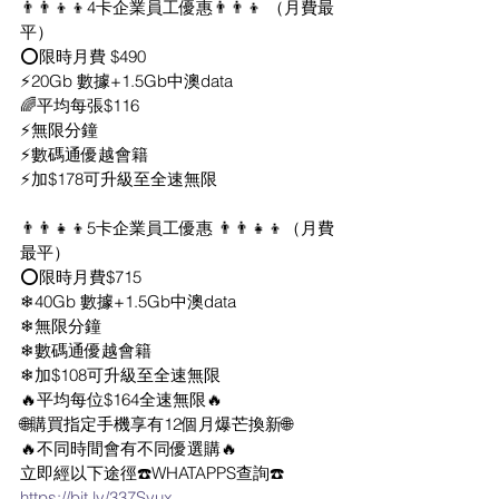
👨‍👨‍👦‍👦4卡企業員工優惠👨‍👨‍👦‍ （月費最
平）
⭕限時月費 $490
⚡20Gb 數據+1.5Gb中澳data
🌈平均每張$116
⚡無限分鐘
⚡數碼通優越會籍
⚡加$178可升級至全速無限
👨‍👨‍👧‍👦5卡企業員工優惠 👨‍👨‍👧‍👦（月費
最平）
⭕限時月費$715
❄40Gb 數據+1.5Gb中澳data
❄無限分鐘
❄數碼通優越會籍
❄加$108可升級至全速無限
🔥平均每位$164全速無限🔥
🌐購買指定手機享有12個月爆芒換新🌐
🔥不同時間會有不同優選購🔥
立即經以下途徑☎️WHATAPPS查詢☎️
https://bit.ly/337Syux