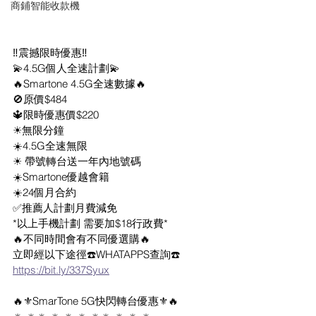
商鋪智能收款機
‼️震撼限時優惠‼️
💫4.5G個人全速計劃💫
🔥Smartone 4.5G全速數據🔥
🚫原價$484
🔱限時優惠價$220
☀無限分鐘
☀️4.5G全速無限
☀ 帶號轉台送一年內地號碼
☀️Smartone優越會籍
☀️24個月合約
✅推薦人計劃月費減免
*以上手機計劃 需要加$18行政費*
🔥不同時間會有不同優選購🔥
立即經以下途徑☎️WHATAPPS查詢☎️
https://bit.ly/337Syux
🔥⚜️SmarTone 5G快閃轉台優惠⚜️🔥