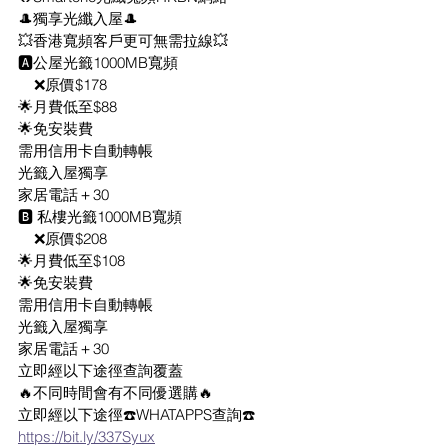
🎩獨享光纖入屋🎩
💥香港寬頻客戶更可無需拉線💥
🅰️公屋光籤1000MB寬頻
    ❌原價$178
🌟月費低至$88
🌟免安裝費
需用信用卡自動轉帳
光籤入屋獨享
家居電話＋30
🅱️ 私樓光籤1000MB寬頻
    ❌原價$208
🌟月費低至$108
🌟免安裝費
需用信用卡自動轉帳
光籤入屋獨享
家居電話＋30
立即經以下途徑查詢覆蓋
🔥不同時間會有不同優選購🔥
立即經以下途徑☎️WHATAPPS查詢☎️
https://bit.ly/337Syux