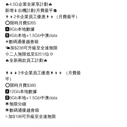
🔥4.5G企業全家享計劃🔥
新增📱出機計劃/月費最平💲
👨‍👦2卡企業員工優惠👨‍👦（月費最平）
⭕限時月費$265
🅰️8Gb本地數據
🅱️4Gb本地+1.5Gb中澳data
☀數碼通優越會籍
🌤加$238可升級至全速無限
💠二人無限低至$251/位💠
🔥全新兩款員工計劃🔥
👩‍👧‍👧3卡企業員工優惠👩‍👦‍👦 （月費最
平）
⭕限時月費$380
🅰️12Gb本地數據
🅱️6Gb本地+1.5Gb中澳data
🌟無限分鐘
🌟數碼通優越會籍
✨加$198可升級至全速無限