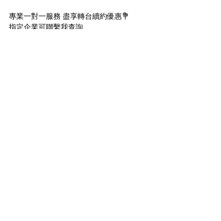
專業一對一服務 盡享轉台續約優惠💐
指定企業可聯繫我查詢
現有Smartone 客戶均享似優惠 歡迎續約查
詢🔥🔥🔥🔥
🔥不同時間會有不同優選購🔥
立即經以下途徑☎️WHATAPPS查詢☎️
https://bit.ly/337Syux
(優惠及服務受有關條款及細則約速)
=================
Facebook Groups (共3個groups, 有很多不
同Sales朋友解答月費問題和最新月費優惠)
https://www.fb.com/groups/5gplan
https://www.fb.com/groups/986629378043
963
https://www.fb.com/groups/175565354786
3309
Like Facebook 專頁 (有2個專頁, 不會錯過