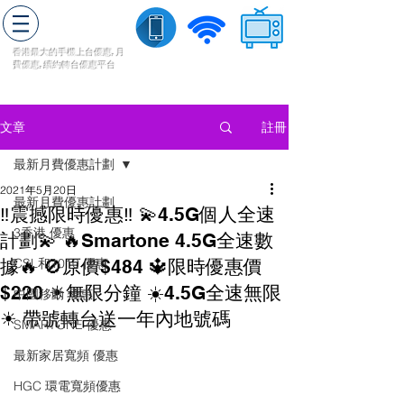
轉台快
香港最大的手機上
台
優惠,
月
費優惠,
續約
轉台
優惠
平台
流動數據
家居寬頻
​收費電視
註冊
文章
最新月費優惠計劃
2021年5月20日
最新月費優惠計劃
‼️震撼限時優惠‼️ 💫4.5G個人全速
3香港 優惠
計劃💫 🔥Smartone 4.5G全速數
據🔥 🚫原價$484 🔱限時優惠價
CSL和1010 優惠
$220 ☀無限分鐘 ☀️4.5G全速無限
中國移動 優惠
☀ 帶號轉台送一年內地號碼
SMARTONE 優惠
最新家居寬頻 優惠
HGC 環電寬頻優惠