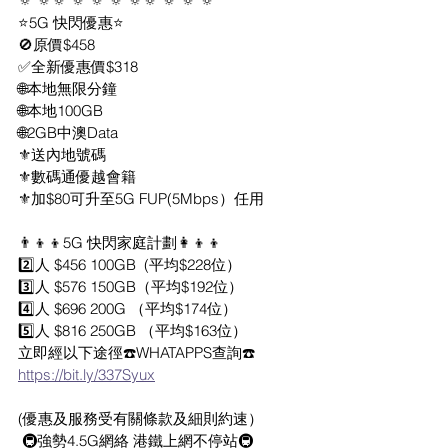
🔅 🔅🔅 🔅 🔅 🔅 🔅🔅 🔅 🔅 🔅
⭐️5G 快閃優惠⭐️
🚫原價$458
✅全新優惠價$318
🌐本地無限分鐘
🌐本地100GB
🌐2GB中澳Data
⚜️送內地號碼
⚜️數碼通優越會籍
⚜️加$80可升至5G FUP(5Mbps）任用
👨‍👦‍👦5G 快閃家庭計劃👩‍👦‍👦
2️⃣人 $456 100GB  (平均$228位）
3️⃣人 $576 150GB（平均$192位）
4️⃣人 $696 200G （平均$174位）
5️⃣人 $816 250GB （平均$163位）
立即經以下途徑☎️WHATAPPS查詢☎️
https://bit.ly/337Syux
(優惠及服務受有關條款及細則約速）
 🚇強勢4.5G網絡 港鐵上網不停站🚇