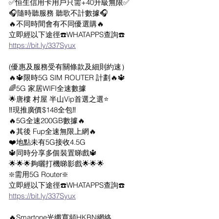
✅恒生信用卡用戶只需+40升級無限✅
🎧隨時聽服務 聽歌不計數據🎧
🔥不同時間會有不同優選購🔥
立即經以下途徑☎️WHATAPPS查詢☎️
https://bit.ly/337Syux
(優惠及服務受有關條款及細則約速）
🔥🔱限時5G SIM ROUTER 計劃🔥🔱
🌈5G 家居WIFI全速數據
🌟唐樓 村屋 半山Vip首選之選⭐
‼️現推廣價$148全包‼️
🔥5G全速200GB數據🔥
🔥其後 Fup全速無限上網🔥
❤️地點未有5G接收4.5G
🔱同時分享多個裝置睇戲🔱
🌟🌟🌟夠曬打機睇影戲🌟🌟🌟
❇️需用5G Router❇️
立即經以下途徑☎️WHATAPPS查詢☎️
https://bit.ly/337Syux
🔥Smartone光纖寬頻HKBN網絡