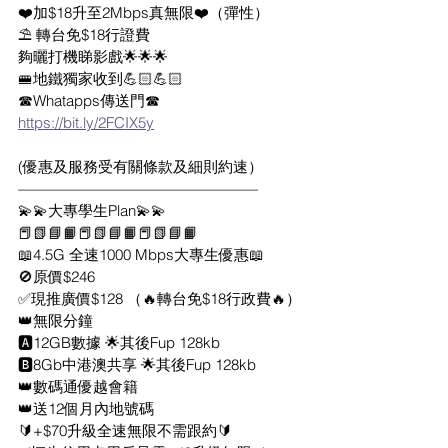
❤️加$18升至2Mbps真無限❤️（彈性）
⛱ 轉台免$18行證費
夠曬打機睇影戲🌟🌟🌟
🚝地鐵獨家收到💪🏻💪🏻
☎Whatapps傳送門☎
https://bit.ly/2FCIX5y
(優惠及服務受有關條款及細則約速）
————————————————
💫💫大專學生Plan💫💫
📕📗📘📙📕📗📘📙📕📗📘📙
📖4.5G 全速1000 Mbps大專生優惠📖
🚫原價$246
✅現推廣價$128 （🔥轉台免$18行政費🔥）
👑無限分鐘
🅰️12GB數據 🌟其後Fup 128kb
🅱️8Gb中港澳共享 🌟其後Fup 128kb
👑數碼通優越會籍
👑送12個月內地號碼
🔰+$70升級全速無限不需跟約🔰