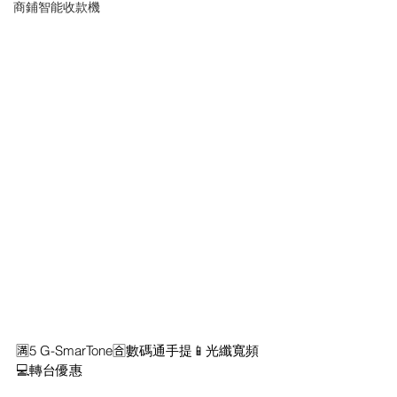
商鋪智能收款機
🈵️5 G-SmarTone🈴數碼通手提📱光纖寬頻
💻轉台優惠