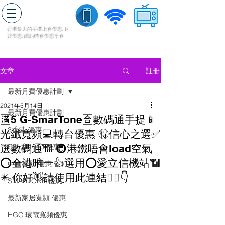
轉台快
香港最大的手機上
台
優惠,
月
費優惠,
續約
轉台
優惠
平台
流動數據
家居寬頻
​收費電視
註冊
文章
最新月費優惠計劃
2021年5月14日
最新月費優惠計劃
🈵️5 G-SmarTone🈴數碼通手提📱
3香港 優惠
光纖寬頻💻轉台優惠 🉐信心之選✅
選數碼通📶 🚇港鐵唔會load空氣
CSL和1010 優惠
⭕️全港唯一👍選用⭕️愛立信機站📶
中國移動 優惠
✴️ 你好👋請使用此連結👇🏻👇
SMARTONE 優惠
最新家居寬頻 優惠
HGC 環電寬頻優惠