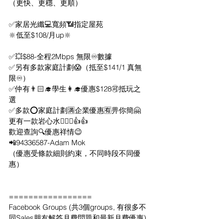
（更快、更穩、更順）
✅家居光纖💻寬頻📶指定屋苑
🔆低至$108/月up🔆
✅💥$88-全程2Mbps 無限♾數據
✅另有多款家庭計劃😱（抵至$141/1 真無
限♾）
✅仲有👨🏻‍🎓學生👩‍🎓優惠$128🉑抵玩之
選
✅多款⭕️家庭計劃🈵企業優惠🈶畀你簡🤗
更有一款岩心水🙋🏻‍♂️👍👍
歡迎查詢🔍優惠祥情😉
📲94336587-Adam Mok
（優惠受條款細則約束，不同時段不同優
惠）
=================
Facebook Groups (共3個groups, 有很多不
同Sales朋友解答月費問題和最新月費優惠)