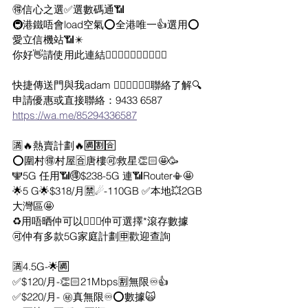
🉐信心之選✅選數碼通📶
🚇港鐵唔會load空氣⭕️全港唯一👍選用⭕️
愛立信機站📶✴️
你好👋請使用此連結👇🏻👇🏻👇🏻👇🏻👇🏻              
快捷傳送門與我adam 🙋🏻‍♂️🙋🏻‍♀️聯絡了解🔍
申請優惠或直接聯絡：9433 6587
https://wa.me/85294336587
🈵🔥熱賣計劃🔥🈵🈹🈴
⭕️圍村🉐村屋🈴唐樓🉑救星👏🏻🤩🥳
🕎5G 任用📶🉐$238-5G 連📶Router📳🤩
🌟5 G🌟$318/月🈲☄-110GB ✅本地💥2GB
大灣區🤩
♻️用唔晒仲可以🙋🏻‍♂️仲可選擇*滾存數據
🉑仲有多款5G家庭計劃🈸歡迎查詢
🈵4.5G-🌟🈵
✅$120/月-👏🏻21Mbps🈹無限♾️👍
✅$220/月- ㊙️真無限♾⭕️數據🙀