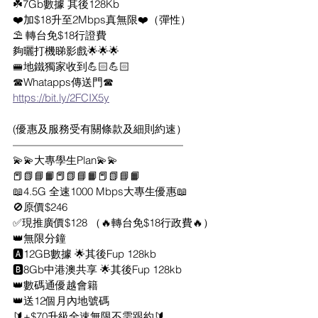
☘️7Gb數據 其後128Kb
❤️加$18升至2Mbps真無限❤️（彈性）
⛱ 轉台免$18行證費
夠曬打機睇影戲🌟🌟🌟
🚝地鐵獨家收到💪🏻💪🏻
☎Whatapps傳送門☎ 
https://bit.ly/2FCIX5y
(優惠及服務受有關條款及細則約速）
————————————————
💫💫大專學生Plan💫💫
📕📗📘📙📕📗📘📙📕📗📘📙
📖4.5G 全速1000 Mbps大專生優惠📖
🚫原價$246
✅現推廣價$128 （🔥轉台免$18行政費🔥）
👑無限分鐘
🅰️12GB數據 🌟其後Fup 128kb
🅱️8Gb中港澳共享 🌟其後Fup 128kb
👑數碼通優越會籍
👑送12個月內地號碼
🔰+$70升級全速無限不需跟約🔰