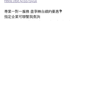
https://bit.ly/337Syux
專業一對一服務 盡享轉台續約優惠💐
指定企業可聯繫我查詢
現有Smartone 客戶均享似優惠 歡迎續約查
詢🔥🔥🔥🔥
🔥不同時間會有不同優選購🔥
立即經以下途徑☎️WHATAPPS查詢☎️
https://bit.ly/337Syux
(優惠及服務受有關條款及細則約速)
=================
Facebook Groups (共2個groups, 有很多不
同Sales朋友解答月費問題和最新月費優惠)
https://www.fb.com/groups/986629378043
963
https://www.fb.com/groups/175565354786
3309
Like Facebook 專頁 (有2個專頁, 不會錯過
月費優惠)