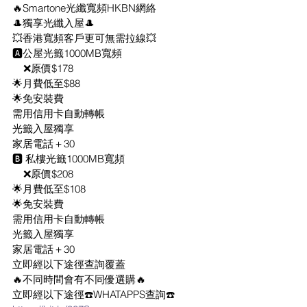
🔥Smartone光纖寬頻HKBN網絡
🎩獨享光纖入屋🎩
💥香港寬頻客戶更可無需拉線💥
🅰️公屋光籤1000MB寬頻
    ❌原價$178
🌟月費低至$88
🌟免安裝費
需用信用卡自動轉帳
光籤入屋獨享
家居電話＋30
🅱️ 私樓光籤1000MB寬頻
    ❌原價$208
🌟月費低至$108
🌟免安裝費
需用信用卡自動轉帳
光籤入屋獨享
家居電話＋30
立即經以下途徑查詢覆蓋
🔥不同時間會有不同優選購🔥
立即經以下途徑☎️WHATAPPS查詢☎️