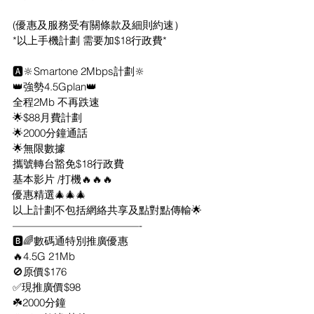
(優惠及服務受有關條款及細則約速）
*以上手機計劃 需要加$18行政費*
🅰️🔆Smartone 2Mbps計劃🔆
👑強勢4.5Gplan👑
全程2Mb 不再跌速
🌟$88月費計劃
🌟2000分鐘通話
🌟無限數據
攜號轉台豁免$18行政費
基本影片 /打機🔥🔥🔥
優惠精選🎄🎄🎄
以上計劃不包括網絡共享及點對點傳輸🌟
————————————-
🅱️🌈數碼通特別推廣優惠
🔥4.5G 21Mb
🚫原價$176
✅現推廣價$98
☘️2000分鐘