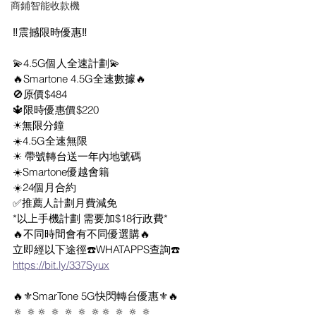
商鋪智能收款機
‼️震撼限時優惠‼️
💫4.5G個人全速計劃💫
🔥Smartone 4.5G全速數據🔥
🚫原價$484
🔱限時優惠價$220
☀無限分鐘
☀️4.5G全速無限
☀ 帶號轉台送一年內地號碼
☀️Smartone優越會籍
☀️24個月合約
✅推薦人計劃月費減免
*以上手機計劃 需要加$18行政費*
🔥不同時間會有不同優選購🔥
立即經以下途徑☎️WHATAPPS查詢☎️
https://bit.ly/337Syux
🔥⚜️SmarTone 5G快閃轉台優惠⚜️🔥
🔅 🔅🔅 🔅 🔅 🔅 🔅🔅 🔅 🔅 🔅