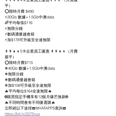
平）
⭕限時月費 $490
⚡20Gb 數據+1.5Gb中澳data
🌈平均每張$116
⚡無限分鐘
⚡數碼通優越會籍
⚡加$178可升級至全速無限
👨‍👨‍👧‍👦5卡企業員工優惠 👨‍👨‍👧‍👦（月費
最平）
⭕限時月費$715
❄40Gb 數據+1.5Gb中澳data
❄無限分鐘
❄數碼通優越會籍
❄加$108可升級至全速無限
🔥平均每位$164全速無限🔥
🌐購買指定手機享有12個月爆芒換新🌐
🔥不同時間會有不同優選購🔥
立即經以下途徑☎️WHATAPPS查詢☎️
https://bit.ly/337Syux