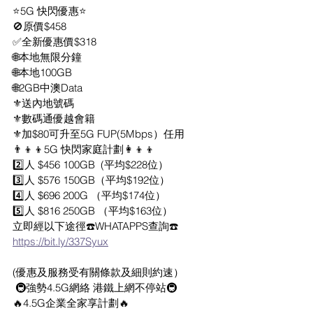
⭐️5G 快閃優惠⭐️
🚫原價$458
✅全新優惠價$318
🌐本地無限分鐘
🌐本地100GB
🌐2GB中澳Data
⚜️送內地號碼
⚜️數碼通優越會籍
⚜️加$80可升至5G FUP(5Mbps）任用
👨‍👦‍👦5G 快閃家庭計劃👩‍👦‍👦
2️⃣人 $456 100GB  (平均$228位）
3️⃣人 $576 150GB（平均$192位）
4️⃣人 $696 200G （平均$174位）
5️⃣人 $816 250GB （平均$163位）
立即經以下途徑☎️WHATAPPS查詢☎️
https://bit.ly/337Syux
(優惠及服務受有關條款及細則約速）
 🚇強勢4.5G網絡 港鐵上網不停站🚇
🔥4.5G企業全家享計劃🔥