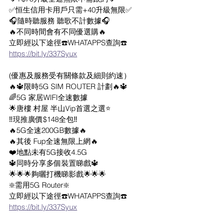
✅恒生信用卡用戶只需+40升級無限✅
🎧隨時聽服務 聽歌不計數據🎧
🔥不同時間會有不同優選購🔥
立即經以下途徑☎️WHATAPPS查詢☎️
https://bit.ly/337Syux
(優惠及服務受有關條款及細則約速）
🔥🔱限時5G SIM ROUTER 計劃🔥🔱
🌈5G 家居WIFI全速數據
🌟唐樓 村屋 半山Vip首選之選⭐
‼️現推廣價$148全包‼️
🔥5G全速200GB數據🔥
🔥其後 Fup全速無限上網🔥
❤️地點未有5G接收4.5G
🔱同時分享多個裝置睇戲🔱
🌟🌟🌟夠曬打機睇影戲🌟🌟🌟
❇️需用5G Router❇️
立即經以下途徑☎️WHATAPPS查詢☎️
https://bit.ly/337Syux