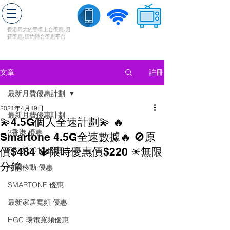
轉台快
香港最大的手機上
台
優惠,
月
費優惠,
續約
轉台
優惠
平台
流動數據
家居寬頻
​收費電視
註冊
文章
最新月費優惠計劃
2021年4月19日
最新月費優惠計劃
💫4.5G個人全速計劃💫 🔥
3香港 優惠
Smartone 4.5G全速數據🔥 🚫原
價$484 🔱限時優惠價$220 ☀無限
CSL和1010 優惠
分鐘
中國移動 優惠
SMARTONE 優惠
最新家居寬頻 優惠
HGC 環電寬頻優惠