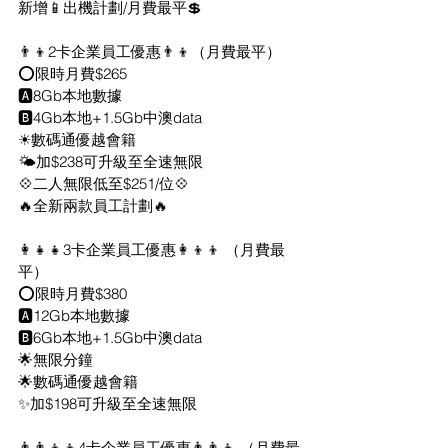
新增📱出機計劃/月費最平💲
👨‍👦2卡企業員工優惠👨‍👦（月費最平）
⭕限時月費$265
🅰️8Gb本地數據
🅱️4Gb本地+1.5Gb中澳data
☀數碼通優越會籍
🌤加$238可升級至全速無限
💠二人無限低至$251/位💠
🔥全新兩款員工計劃🔥
👩‍👧‍👧3卡企業員工優惠👩‍👦‍👦 （月費最
平）
⭕限時月費$380
🅰️12Gb本地數據
🅱️6Gb本地+1.5Gb中澳data
🌟無限分鐘
🌟數碼通優越會籍
✨加$198可升級至全速無限
👨‍👨‍👦‍👦4卡企業員工優惠👨‍👨‍👦‍ （月費最