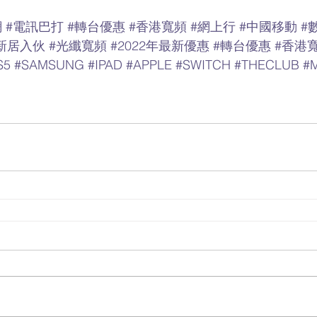
網
#電訊巴打
#轉台優惠
#香港寬頻
#網上行
#中國移動
#
新居入伙
#光纖寬頻
#2022年最新優惠
#轉台優惠
#香港
S5
#SAMSUNG
#IPAD
#APPLE
#SWITCH
#THECLUB
#