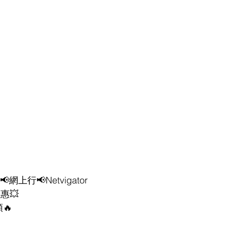
網上行📢Netvigator
惠💥
🔥