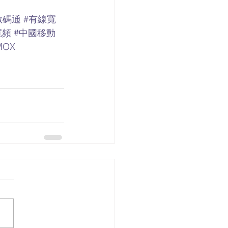
數碼通
#有線寬
寬頻
#中國移動
MOX