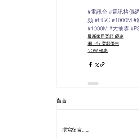
#電訊台
#電訊格價
頻
#HGC
#1000M
#
#1000M
#大抽獎
#P
最新家居寬頻 優惠
網上行 寬頻優惠
NOW 優惠
留言
撰寫留言......