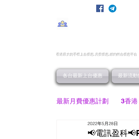
轉台快
CMHK/3HK/SmarTone/CSl/10
香港最大的手機上
台
優惠,
月費優惠,
續約
轉台
優惠
平台
各台最新上台優惠
最新流動
最新月費優惠計劃
3香港
2022年5月28日
SMARTONE 優惠
📢電訊盈科📢P