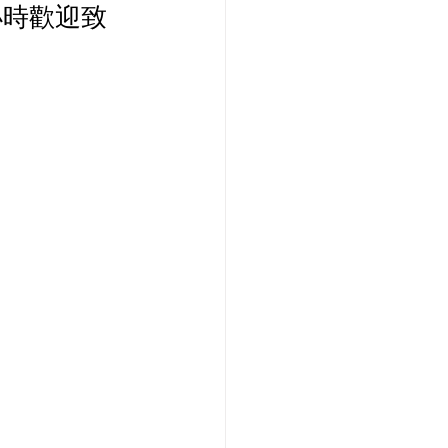
24小時歡迎致
PCCW 寬頻優惠
款機