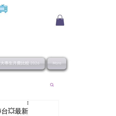
​收費電視
及大專生月費比較 2026
More
上行 寬頻優惠
/轉台💥最新