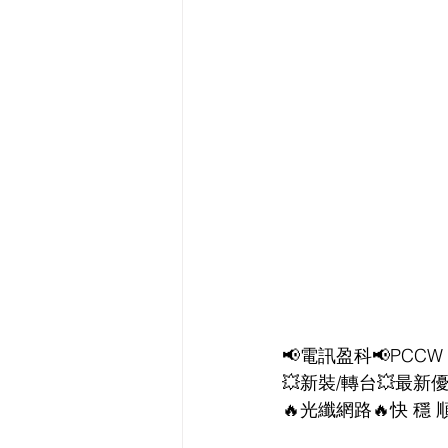
📢電訊盈科📢PCCW 
💥新裝/轉台💥最新優
🔥光纖網路🔥快 穩 順