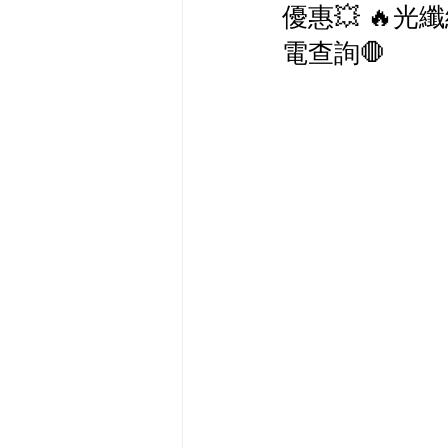
優惠💥 🔥光纖
最新流動數據優惠
電查詢🛑
有線寬頻 i-CABLE 
HKBN 香港寬頻 商業
HKT PCCW 商業寬頻