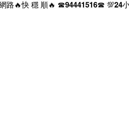
網路🔥快 穩 順🔥 ☎94441516☎ 💯
香港寬頻 優惠
NOW 優惠
中國電信 優惠
家居寬頻優惠
中國聯通 優恵
商業寬頻 優恵
寬頻優惠
HGC 環電 商業寬頻 電話線優惠
 電話線優惠
辦公室打印機 優惠
商鋪智能收