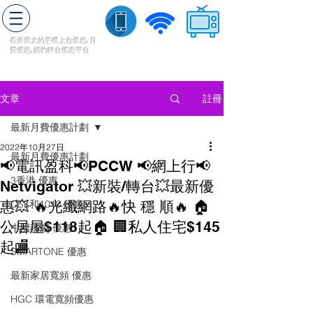
轉台快
香港最大的手機上
台
優惠,
月
費優惠,
續約
轉台
優惠
平台
流動數據
家居寬頻
​收費電視
註冊
文章
最新月費優惠計劃
2022年10月27日
最新月費優惠計劃
📢電訊盈科📢PCCW 📢網上行📢
3香港 優惠
Netvigator 💥新裝/轉台💥最新優
惠💥 🔥光纖網路🔥快 穩 順🔥 🏠
CSL和1010 優惠
公居屋$118起🏠 🏢私人住宅$145
中國移動 優惠
起🏬
SMARTONE 優惠
最新家居寬頻 優惠
HGC 環電寬頻優惠