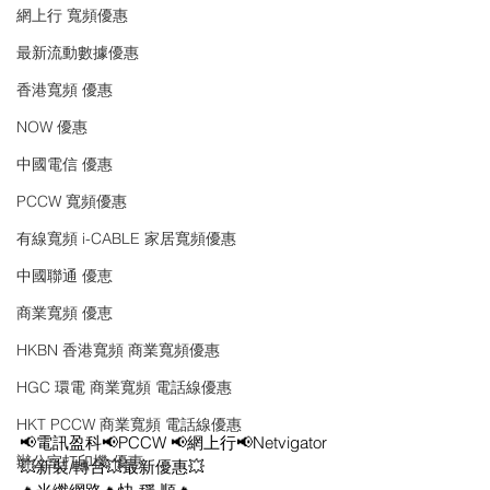
網上行 寬頻優惠
最新流動數據優惠
香港寬頻 優惠
NOW 優惠
中國電信 優惠
PCCW 寬頻優惠
有線寬頻 i-CABLE 家居寬頻優惠
中國聯通 優恵
商業寬頻 優恵
HKBN 香港寬頻 商業寬頻優惠
HGC 環電 商業寬頻 電話線優惠
HKT PCCW 商業寬頻 電話線優惠
📢電訊盈科📢PCCW 📢網上行📢Netvigator
辦公室打印機 優惠
💥新裝/轉台💥最新優惠💥