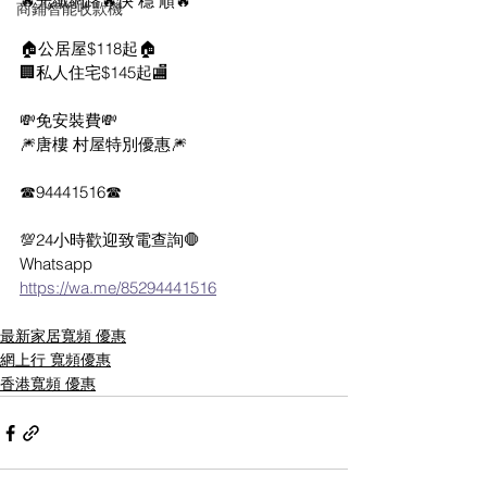
🔥光纖網路🔥快 穩 順🔥
商鋪智能收款機
🏠公居屋$118起🏠
🏢私人住宅$145起🏬
💸免安裝費💸
🎆唐樓 村屋特別優惠🎆
☎94441516☎
💯24小時歡迎致電查詢🛑
Whatsapp  
https://wa.me/85294441516
最新家居寬頻 優惠
網上行 寬頻優惠
香港寬頻 優惠