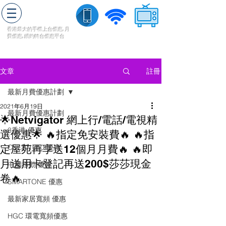
轉台快
香港最大的手機上
台
優惠,
月
費優惠,
續約
轉台
優惠
平台
流動數據
家居寬頻
​收費電視
註冊
文章
最新月費優惠計劃
2021年6月19日
最新月費優惠計劃
🌟Netvigator 網上行/電話/電視精
3香港 優惠
選優惠🌟 🔥指定免安裝費🔥 🔥指
定屋苑再享送12個月月費🔥 🔥即
CSL和1010 優惠
月送用卡登記再送200$莎莎現金
中國移動 優惠
卷🔥
SMARTONE 優惠
最新家居寬頻 優惠
HGC 環電寬頻優惠