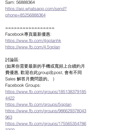
Sam: 56888364
https://api.whatsapp.com/send?
phone=85256888364
=================
Facebook專頁最新優惠:
https://www.fb.com/4gplanhk
https://www.fb.com/4.5gplan
討論區:
(如果你需要最新的手機或寬頻上台續約月
費優惠, 歡迎在此group出post, 會有不同 
Sales 解答月費問題的。 )
Facebook Groups:
https://www.fb.com/groups/185138379185
4422
https://www.fb.com/groups/5gplan
https://www.fb.com/groups/986629378043
963
https://www.fb.com/groups/175565354786
3309