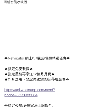
商鋪智能收款機
🌟Netvigator 網上行/電話/電視精選優惠🌟
🔥指定免安裝費🔥
🔥指定屋苑再享送12個月月費🔥
🔥即月送用卡登記再送200$莎莎現金卷🔥
https://api.whatsapp.com/send?
phone=85256888364
🌟指定公屋/居屋家居上網低至: