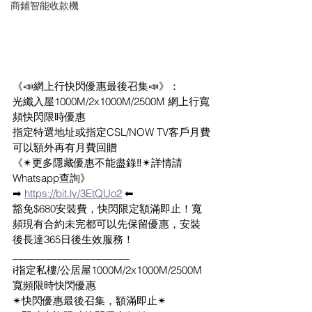
商鋪智能收款機
《📣網上行快閃優惠最後召集📣》：
光纖入屋1000M/2x1000M/2500M 網上行寬
頻快閃限時優惠
指定特選地址或指定CSL/NOW TV客戶月費
可以額外再有月費回贈
《✴更多隱藏優惠不能盡錄‼️✴詳情請
Whatsapp查詢》
➡ 
https://bit.ly/3EtQUo2
 ⬅
豁免$680安裝費，快閃限定額滿即止！寬
頻現有合約未完都可以先保留優惠，安裝
後長達365日後生效服務！
_____________________
ℹ指定私樓/公居屋1000M/2x1000M/2500M
寬頻限時快閃優惠 
✴快閃優惠最後召集，額滿即止✴