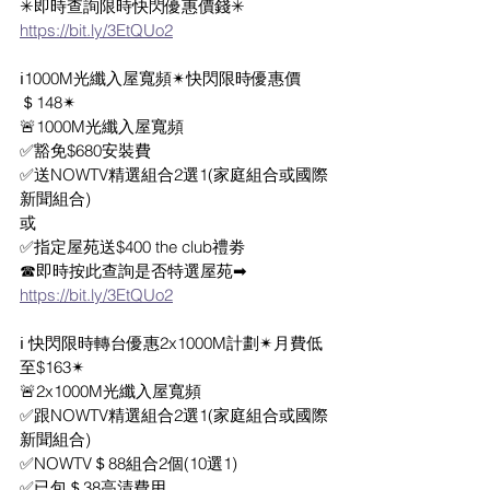
✳即時查詢限時快閃優惠價錢✳
https://bit.ly/3EtQUo2
ℹ1000M光纖入屋寬頻✴快閃限時優惠價
＄148✴
🚨1000M光纖入屋寬頻
✅豁免$680安裝費
✅送NOWTV精選組合2選1(家庭組合或國際
新聞組合)
或
✅指定屋苑送$400 the club禮劵
☎即時按此查詢是否特選屋苑➡
https://bit.ly/3EtQUo2
ℹ 快閃限時轉台優惠2x1000M計劃✴月費低
至$163✴
🚨2x1000M光纖入屋寬頻
✅跟NOWTV精選組合2選1(家庭組合或國際
新聞組合)
✅NOWTV＄88組合2個(10選1)
✅已包＄38高清費用