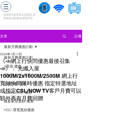
轉台快
香港最大的手機上
台
優惠,
月
費優惠,
續約
轉台
優惠
平台
流動數據
家居寬頻
​收費電視
註冊
文章
最新月費優惠計劃
2024年1月11日
最新月費優惠計劃
《📣網上行快閃優惠最後召集
3香港 優惠
📣》： 光纖入屋
1000M/2x1000M/2500M 網上行
CSL和1010 優惠
寬頻快閃限時優惠 指定特選地址
中國移動 優惠
或指定CSL/NOW TV客戶月費可以
SMARTONE 優惠
額外再有月費回贈
最新家居寬頻 優惠
HGC 環電寬頻優惠