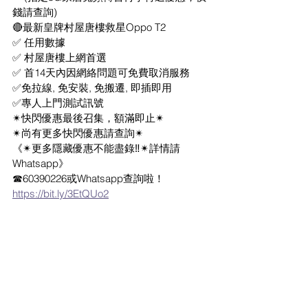
錢請查詢)
🔴最新皇牌村屋唐樓救星Oppo T2
✅ 任用數據
✅ 村屋唐樓上網首選
✅ 首14天內因網絡問題可免費取消服務
✅免拉線, 免安裝, 免搬遷, 即插即用
✅專人上門測試訊號
✴快閃優惠最後召集，額滿即止✴
✴尚有更多快閃優惠請查詢✴
《✴更多隱藏優惠不能盡錄‼️✴詳情請
Whatsapp》
☎60390226或Whatsapp查詢啦！
https://bit.ly/3EtQUo2
#網上行
#pccw
#netvigator
#香港寬頻
#光
纖入屋
#轉台優惠
#1000m
#5g家居寬頻
#nowtv
#英超西甲
#WIFI
#新屋入伙
#2500M
最新家居寬頻 優惠
網上行 寬頻優惠