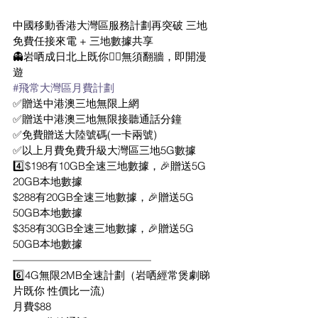
中國移動香港大灣區服務計劃再突破 三地
免費任接來電 + 三地數據共享
👻岩哂成日北上既你👯‍♀️無須翻牆，即開漫
遊
#飛常大灣區月費計劃
✅贈送中港澳三地無限上網
✅贈送中港澳三地無限接聽通話分鐘
✅免費贈送大陸號碼(一卡兩號)
✅以上月費免費升級大灣區三地5G數據
4️⃣$198有10GB全速三地數據，🎉贈送5G 
20GB本地數據
$288有20GB全速三地數據，🎉贈送5G 
50GB本地數據
$358有30GB全速三地數據，🎉贈送5G 
50GB本地數據
—————————————
6️⃣4G無限2MB全速計劃（岩哂經常煲劇睇
片既你 性價比一流)
月費$88