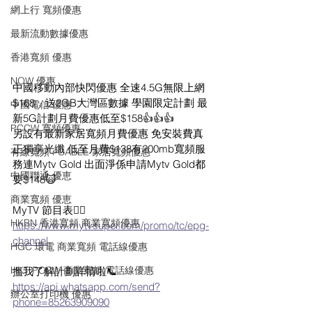
網上行 寬頻優惠
最新流動數據優惠
香港寬頻 優惠
NOW 優惠
中國移動內部快閃優惠 全速4.5G無限上網
$168，送2GB大灣區數據 學園限定計劃 最
中國電信 優惠
新5G計劃月費優惠低至$158👍👍👍
PCCW 寬頻優惠
另設有最新家居寬頻月費優惠 免安裝費真
正獨享光纖 低至月費$138有200mb寬頻服
有線寬頻 i-CABLE 家居寬頻優惠
務連Mytv Gold 出面淨係申請Mytv Gold都
中國聯通 優恵
要$148🙀
商業寬頻 優恵
MyTV 節目表👇🏻
HKBN 香港寬頻 商業寬頻優惠
https://www.mytvsuper.com/promo/tc/epg-
channel
HGC 環電 商業寬頻 電話線優惠
HKT PCCW 商業寬頻 電話線優惠
搵我了解計劃詳情啦📞
https://api.whatsapp.com/send?
辦公室打印機 優惠
phone=85263909090