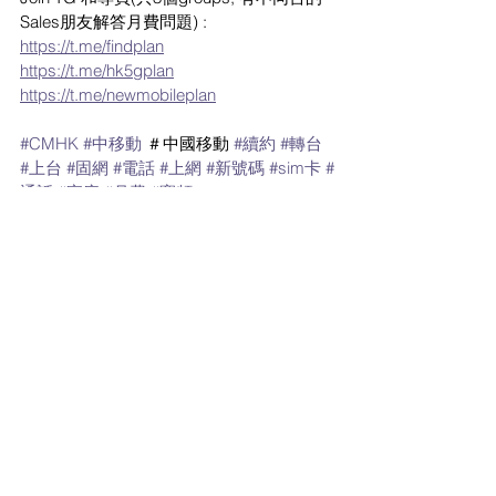
Sales朋友解答月費問題) :
https://t.me/findplan
https://t.me/hk5gplan
https://t.me/newmobileplan
#CMHK
#中移動
 ＃中國移動 
#續約
#轉台
#上台
#固網
#電話
#上網
#新號碼
#sim卡
#
通話
#家庭
#月費
#寬頻
#4gplanHK
#hk4gplan
#4
.5G 
#4g
#iphone
#家庭月費
#大專生優惠
#5g
 plan 
#5g
最新家居寬頻 優惠
中國移動 優惠
最新流動數據優惠