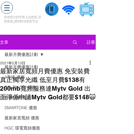
轉台快
香港最大的手機上
台
優惠,
月
費優惠,
續約
轉台
優惠
平台
流動數據
家居寬頻
​收費電視
註冊
文章
最新月費優惠計劃
2021年5月13日
最新月費優惠計劃
最新家居寬頻月費優惠 免安裝費
3香港 優惠
真正獨享光纖 低至月費$138有
200mb寬頻服務連Mytv Gold 出
CSL和1010 優惠
面淨係申請Mytv Gold都要$148🙀
中國移動 優惠
SMARTONE 優惠
最新家居寬頻 優惠
HGC 環電寬頻優惠