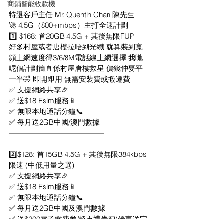
商鋪智能收款機
特選客戶主任 Mr. Quentin Chan 陳先生
🚀 4.5G（800+mbps）主打全速計劃 
1️⃣ $168: 首20GB 4.5G + 其後無限FUP
好多村屋或者唐樓拉唔到光纖 就算裝到寬
頻上網速度得3/6/8M電話線上網選擇 我哋
呢個計劃簡直係村屋唐樓救星 價錢仲要平
一半🤣 即開即用 無需安裝費或搬遷費
✅ 支援網絡共享🎉
✅ 送$18 Esim服務📱
✅ 無限本地通話分鐘📞
✅ 每月送2GB中國/澳門數據
—————————————
2️⃣$128: 首15GB 4.5G + 其後無限384kbps
限速 (中低用量之選)
✅ 支援網絡共享🎉
✅ 送$18 Esim服務📱
✅ 無限本地通話分鐘📞
✅ 每月送2GB中國及澳門數據
✅ 送$200電子繳費券/超市禮券💵(優惠送完