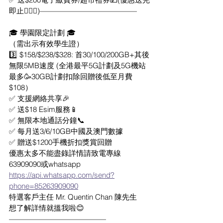
即止🤷🏻‍♂)—————————————
🎓 學園限定計劃 🎓
（需出示有效學生證）
3️⃣ $158/$238/$328: 首30/100/200GB+其後
無限5MB速度 (全港最平5G計劃及5G機站
最多🥳30GB計劃扣除回贈後低至月費
$108）
✅ 支援網絡共享🎉
✅ 送$18 Esim服務📱
✅ 無限本地通話分鐘📞
✅ 每月送3/6/10GB中國及澳門數據
✅ 贈送$1200手機折扣獎賞回贈
優惠太多不能盡錄詳情請致電專線
63909090或whatsapp 
https://api.whatsapp.com/send?
phone=85263909090
特選客戶主任 Mr. Quentin Chan 陳先生
想了解詳情就搵我啦😊
—————————————