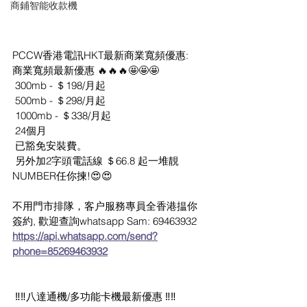
商鋪智能收款機
PCCW香港電訊HKT最新商業寬頻優惠:
商業寬頻最新優惠 🔥🔥🔥🤩🤩🤩
 300mb - ＄198/月起
 500mb - ＄298/月起
 1000mb - ＄338/月起
 24個月
 已豁免安裝費。
 另外加2字頭電話線 ＄66.8 起一堆靚
NUMBER任你揀!😍😍
不用門市排隊，客户服務專員全香港揾你
簽約, 歡迎查詢whatsapp Sam: 
69463932
https://api.whatsapp.com/send?
phone=85269463932
 ‼️‼️八達通機/多功能卡機最新優惠 ‼️‼️