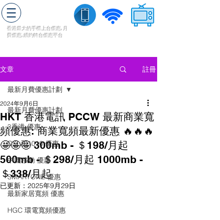
轉台快
香港最大的手機上
台
優惠,
月
費優惠,
續約
轉台
優惠
平台
流動數據
家居寬頻
​收費電視
註冊
文章
最新月費優惠計劃
2024年9月6日
最新月費優惠計劃
HKT 香港電訊 PCCW 最新商業寬
3香港 優惠
頻優惠: 商業寬頻最新優惠 🔥🔥🔥
🤩🤩🤩 300mb - ＄198/月起
CSL和1010 優惠
500mb - ＄298/月起 1000mb -
中國移動 優惠
＄338/月起
SMARTONE 優惠
已更新：
2025年9月29日
最新家居寬頻 優惠
HGC 環電寬頻優惠