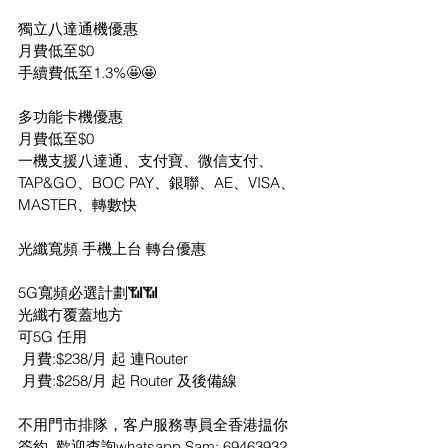
獨立八達通機優惠
月費低至$0
手續費低至1.3%🤩🤩
多功能卡機優惠
月費低至$0
一機支援八達通、支付寶、微信支付、
TAP&GO、BOC PAY、銀聯、AE、VISA、
MASTER、轉數快
光纖寬頻 手機上台 轉台優惠
5G寬頻必選計劃📶📶
光纖冇覆蓋地方
可5G 任用
 月費:$238/月 起 連Router
 月費:$258/月 起 Router 及後備線
不用門市排隊，客户服務專員全香港揾你
簽約, 歡迎查詢whatsapp Sam: 
69463932