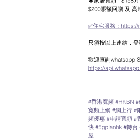
🔥家居寬頻 - $
$200賬額回贈 及 
✅住宅服務：https://r.
只須按以上連結，登記
歡迎查詢whatsapp Sa
https://api.whatsa
#香港寬頻
#HKBN
#
寬頻上網
#網上行
#
頻優惠
#申請寬頻
#
快
#5gplanhk
#轉台
屋