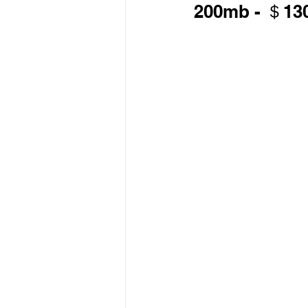
200mb - ＄1
最新流動數據優惠
有線寬頻 i-CABLE 
HKBN 香港寬頻 商業
HKT PCCW 商業寬頻