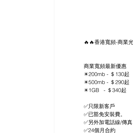
🔥🔥香港寬頻-商業
商業寬頻最新優惠 
☀200mb - ＄130起
☀500mb - ＄290起
☀1GB   - ＄340起
✅只限新客戶
✅已豁免安裝費。
✅另外加電話線/傳真 
✅24個月合約