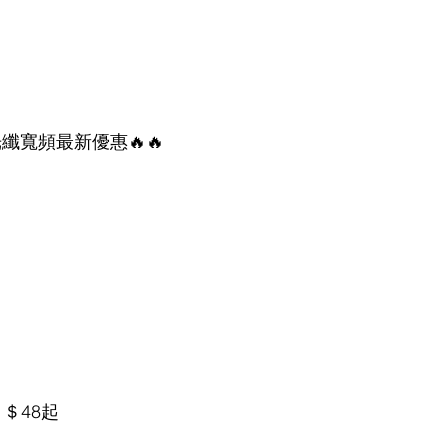
光纖寬頻最新優惠🔥🔥
＄48起