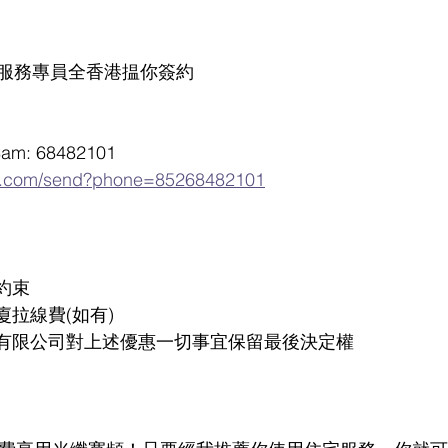
服務專員全香港揾你簽約
m: 68482101  
pp.com/send?phone=85268482101
約束
廈拉線費(如有)
案有限公司對上述優惠一切事宜保留最後決定權