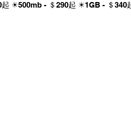
30起 ☀500mb - ＄290起 ☀1GB - ＄340
香港寬頻 優惠
NOW 優惠
中國電信 優惠
家居寬頻優惠
中國聯通 優恵
商業寬頻 優恵
寬頻優惠
HGC 環電 商業寬頻 電話線優惠
 電話線優惠
辦公室打印機 優惠
商鋪智能收