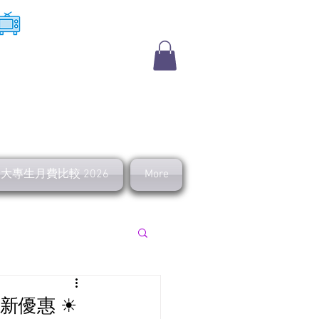
​收費電視
及大專生月費比較 2026
More
上行 寬頻優惠
最新優惠 ☀