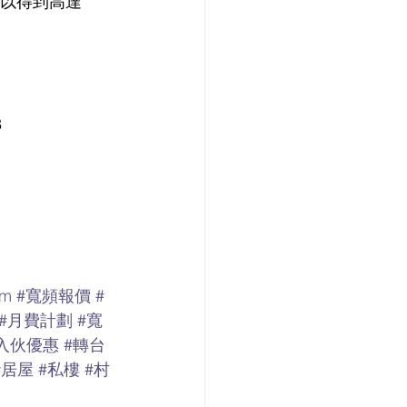
可以得到高達
 
0m
#寬頻報價
#
#月費計劃
#寬
入伙優惠
#轉台
#居屋
#私樓
#村