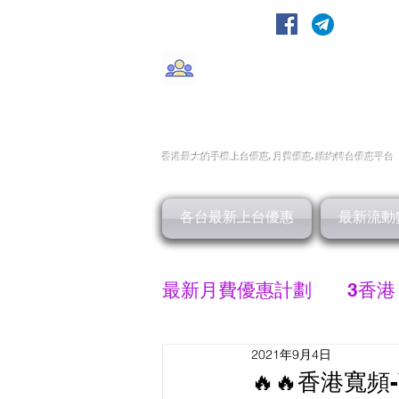
轉台快
CMHK/3HK/SmarTone/CSl/10
香港最大的手機上
台
優惠,
月費優惠,
續約
轉台
優惠
平台
各台最新上台優惠
最新流動
最新月費優惠計劃
3香港
2021年9月4日
SMARTONE 優惠
🔥🔥香港寬