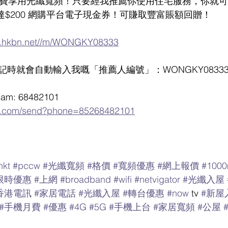
158月費享用光纖寬頻！只要經我推薦你使用住宅服務，你就
高達$200 網購平台電子現金券！可賺取豐富賬額回贈！ 
hkbn.net//m/WONGKY08333
時就會自動輸入我嘅「推薦人編號」：WONGKY08333
m: 68482101 
pp.com/send?phone=85268482101
hkt
#pccw
#光纖寬頻
#格價
#寬頻優惠
#網上報價
#100
限時優惠
#上網
#broadband
#wifi
#netvigator
#光纖入屋
香港電訊
#家居電話
#光纖入屋
#轉台優惠
#now
 tv 
#新屋
#手機月費
#優惠
#4G
#5G
#手機上台
#家居寬頻
#公屋