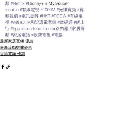
頻
#Netflix
#Disney
+ # Mytvsuper 
#icable
#有線電視
#1000M
#光纖寬頻
#寬
頻報價
#電訊盈科
#HKT
#PCCW
#有線電
視
#wifi
#3HK和記環電寬頻
#數碼通
#網上
行
#hgc
#smartone
#router路由器
#家居寬
頻
#家居電話
#收費電視
#電腦
最新家居寬頻 優惠
最新流動數據優惠
香港寬頻 優惠
1 則留言
撰寫留言......