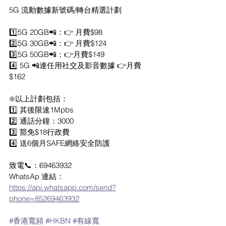
5G 流動數據新號碼/轉台精選計劃
1️⃣5G 20GB📲：👉 月費$98
2️⃣5G 30GB📲：👉 月費$124
3️⃣5G 50GB📲：👉月費$149
4️⃣ 5G 📲連任用社交及影音數據 👉月費
$162
❇️以上計劃包括：
1️⃣ 其後限速1Mpbs
2️⃣ 通話分鐘：3000
3️⃣ 豁免$18行政費
4️⃣ 送6個月SAFE網絡安全防護
致電📞：69463932
WhatsAp 連結： 
https://api.whatsapp.com/send?
phone=85269463932
#香港寬頻
#HKBN
#有線寬