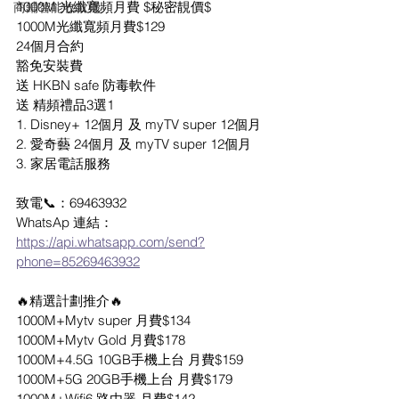
1000M 光纖寬頻月費 $秘密靚價$
商鋪智能收款機
1000M光纖寬頻月費$129
24個月合約
豁免安裝費
送 HKBN safe 防毒軟件
送 精頻禮品3選1
1. Disney+ 12個月 及 myTV super 12個月
2. 愛奇藝 24個月 及 myTV super 12個月
3. 家居電話服務
致電📞：69463932
WhatsAp 連結： 
https://api.whatsapp.com/send?
phone=85269463932
🔥精選計劃推介🔥
1000M+Mytv super 月費$134
1000M+Mytv Gold 月費$178
1000M+4.5G 10GB手機上台 月費$159
1000M+5G 20GB手機上台 月費$179
1000M+Wifi6 路由器 月費$142