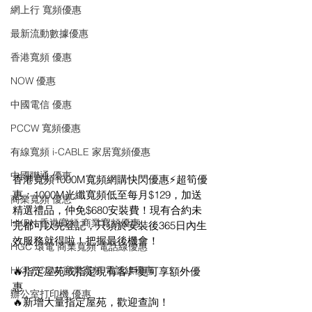
網上行 寬頻優惠
最新流動數據優惠
香港寬頻 優惠
NOW 優惠
中國電信 優惠
PCCW 寬頻優惠
有線寬頻 i-CABLE 家居寬頻優惠
中國聯通 優恵
香港寬頻1000M寬頻網購快閃優惠⚡超筍優
惠：1000M光纖寬頻低至每月$129，加送
商業寬頻 優恵
精選禮品，仲免$680安裝費！現有合約未
HKBN 香港寬頻 商業寬頻優惠
完都可以先登記，只須於安裝後365日內生
效服務就得啦！把握最後機會！
HGC 環電 商業寬頻 電話線優惠
HKT PCCW 商業寬頻 電話線優惠
🔥指定屋苑或指定現有客戶更可享額外優
惠
辦公室打印機 優惠
🔥新增大量指定屋苑，歡迎查詢！