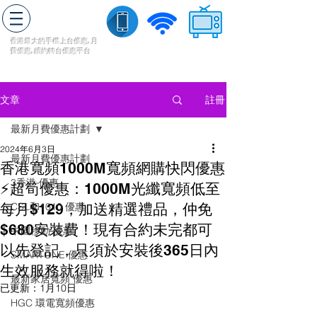
轉台快
香港最大的手機上
台
優惠,
月
費優惠,
續約
轉台
優惠
平台
流動數據
家居寬頻
​收費電視
註冊
文章
最新月費優惠計劃
2024年6月3日
最新月費優惠計劃
香港寬頻1000M寬頻網購快閃優惠
3香港 優惠
⚡超筍優惠：1000M光纖寬頻低至
每月$129，加送精選禮品，仲免
CSL和1010 優惠
$680安裝費！現有合約未完都可
中國移動 優惠
以先登記，只須於安裝後365日內
SMARTONE 優惠
生效服務就得啦！
最新家居寬頻 優惠
已更新：
1月10日
HGC 環電寬頻優惠