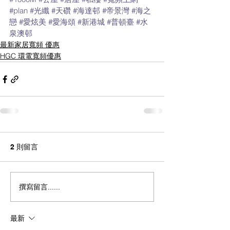
#plan
#光纖
#天礸
#海達邨
#帝景灣
#海之
戀
#愛炫美
#愛海頌
#新港城
#普頓臺
#水
泉澳邨
最新家居寬頻 優惠
HGC 環電寬頻優惠
2 則留言
撰寫留言......
最新