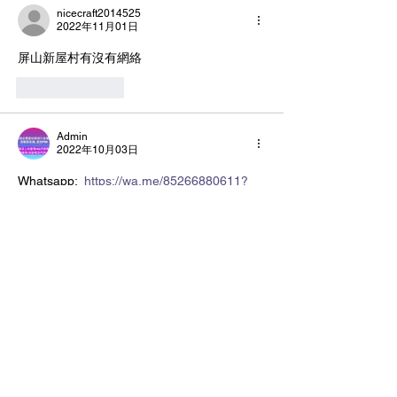
nicecraft2014525
2022年11月01日
屏山新屋村有沒有網絡
按讚
回覆
Admin
2022年10月03日
Whatsapp:  
https://wa.me/85266880611?
text=查詢HGC寬頻係Fb搵到你個優惠
按讚
回覆
© 2026 by Shining Golden Yida Company
Limited.
本網站僅為優惠資訊分享平台，香港 Shining