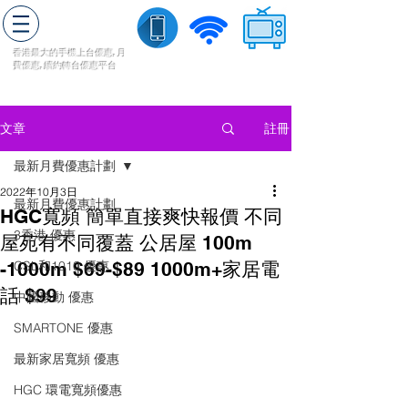
轉台快
香港最大的手機上
台
優惠,
月
費優惠,
續約
轉台
優惠
平台
流動數據
家居寬頻
​收費電視
註冊
文章
最新月費優惠計劃
2022年10月3日
最新月費優惠計劃
HGC寬頻 簡單直接爽快報價 不同
3香港 優惠
屋苑有不同覆蓋 公居屋 100m
-1000m $69-$89 1000m+家居電
CSL和1010 優惠
話 $99
中國移動 優惠
SMARTONE 優惠
最新家居寬頻 優惠
HGC 環電寬頻優惠