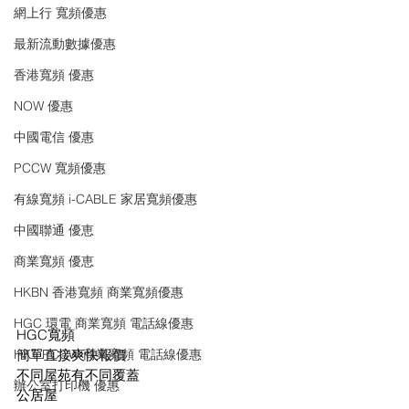
網上行 寬頻優惠
最新流動數據優惠
香港寬頻 優惠
NOW 優惠
中國電信 優惠
PCCW 寬頻優惠
有線寬頻 i-CABLE 家居寬頻優惠
中國聯通 優恵
商業寬頻 優恵
HKBN 香港寬頻 商業寬頻優惠
HGC 環電 商業寬頻 電話線優惠
HGC寬頻
HKT PCCW 商業寬頻 電話線優惠
簡單直接爽快報價
不同屋苑有不同覆蓋
辦公室打印機 優惠
公居屋