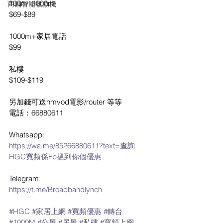
100m -1000m
商鋪智能收款機
$69-$89
1000m+家居電話
$99
私樓
$109-$119
另加錢可送hmvod電影/router 等等
電話：66880611
Whatsapp: 
https://wa.me/85266880611?text=查詢
HGC寬頻係Fb搵到你個優惠
Telegram:
https://t.me/Broadbandlynch
#HGC
#家居上網
#寬頻優惠
#轉台
#1000M
#公屋
#居屋
#私樓
#寬頻上網