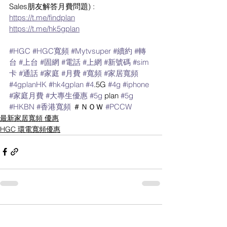
Sales朋友解答月費問題) :
https://t.me/findplan
https://t.me/hk5gplan
#HGC
#HGC寬頻
#Mytvsuper
#續約
#轉
台
#上台
#固網
#電話
#上網
#新號碼
#sim
卡
#通話
#家庭
#月費
#寬頻
#家居寬頻
#4gplanHK
#hk4gplan
#4
.5G 
#4g
#iphone
#家庭月費
#大專生優惠
#5g
 plan 
#5g
#HKBN
#香港寬頻
 ＃ＮＯＷ 
#PCCW
最新家居寬頻 優惠
HGC 環電寬頻優惠
留言