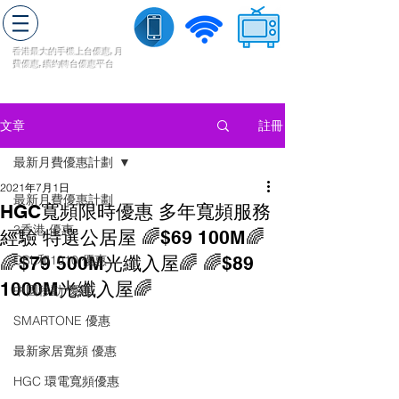
轉台快
香港最大的手機上
台
優惠,
月
費優惠,
續約
轉台
優惠
平台
流動數據
家居寬頻
​收費電視
註冊
文章
最新月費優惠計劃
2021年7月1日
最新月費優惠計劃
HGC寬頻限時優惠 多年寬頻服務
3香港 優惠
經驗 特選公居屋 🌈$69 100M🌈
🌈$79 500M光纖入屋🌈 🌈$89
CSL和1010 優惠
1000M光纖入屋🌈
中國移動 優惠
SMARTONE 優惠
最新家居寬頻 優惠
HGC 環電寬頻優惠