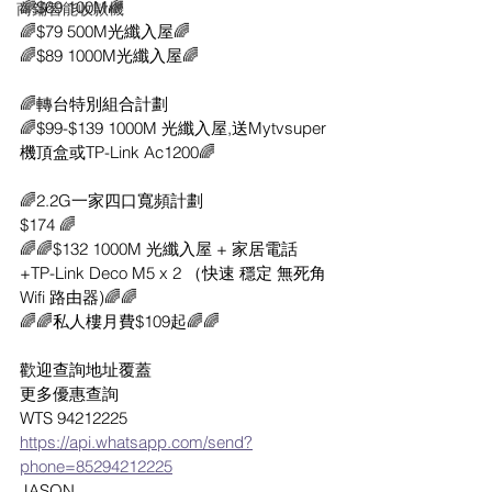
🌈$69 100M🌈
商鋪智能收款機
🌈$79 500M光纖入屋🌈
🌈$89 1000M光纖入屋🌈
🌈轉台特別組合計劃
🌈$99-$139 1000M 光纖入屋,送Mytvsuper
機頂盒或TP-Link Ac1200🌈
🌈2.2G一家四口寬頻計劃
$174 🌈
🌈🌈$132 1000M 光纖入屋 + 家居電話
+TP-Link Deco M5 x 2 （快速 穩定 無死角 
Wifi 路由器)🌈🌈
🌈🌈私人樓月費$109起🌈🌈
歡迎查詢地址覆蓋
更多優惠查詢
WTS 94212225
https://api.whatsapp.com/send?
phone=85294212225
JASON