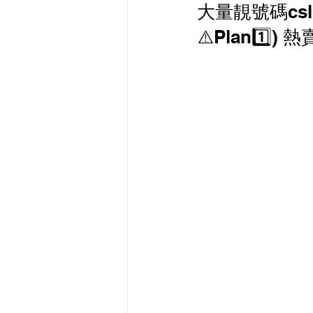
大量靚號碼cs
最新流動數據優惠
⚠️Plan1️⃣) 
有線寬頻 i-CABLE 
HKBN 香港寬頻 商業
HKT PCCW 商業寬頻