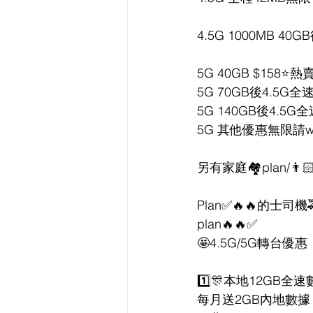
4.5G 1000MB 4
5G 40GB $158⭐熱
5G 70GB後4.5G全
5G 140GB後4.5G
5G 其他優惠無限請wha
另有家庭🏘plan/👨🏻
Plan✅🔥🔥的士司機🚕p
plan🔥🔥✅
🤩4.5G/5G轉台優惠
1️⃣🎊本地12GB全速
每月送2GB內地數據