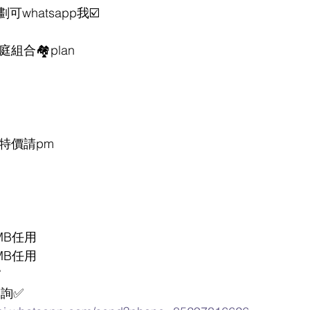
whatsapp我☑️
G家庭組合🏘plan 
特價請pm 
MB任用
MB任用
✅
查詢✅