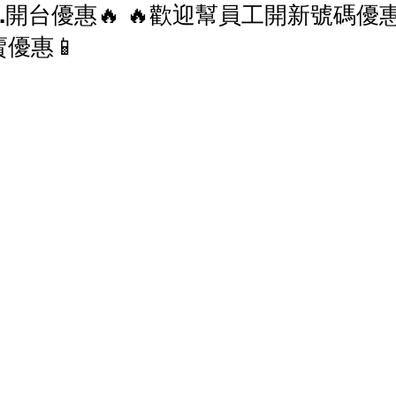
l.開台優惠🔥 🔥歡迎幫員工開新號碼優惠
香港寬頻 優惠
NOW 優惠
中國電信 優惠
熱賣優惠📱
家居寬頻優惠
中國聯通 優恵
商業寬頻 優恵
寬頻優惠
HGC 環電 商業寬頻 電話線優惠
 電話線優惠
辦公室打印機 優惠
商鋪智能收