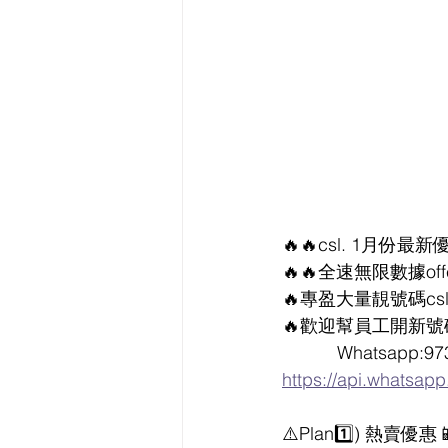
🔥🔥csl. 1月份最新
🔥🔥全速無限數據offe
🔥專盈大量靚號碼csl
🔥歡迎幫員工開新號碼優惠
           Whatsap
https://api.whatsa
⚠️Plan1️⃣) 熱賣優惠