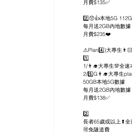
月費$135✅
2️⃣😙👍本地5G 11
每月送2GB內地數據
月費$235❤️
⚠️Plan4️⃣)大專生👨
1️⃣
1/👨‍🎓大專生💯全
2/5️⃣G👨‍🎓大專生pla
50GB本地5G數據
每月送2GB內地數據
月費$138✅
2️⃣
長者65歲或以上⬆全速本
🉑免隧道費