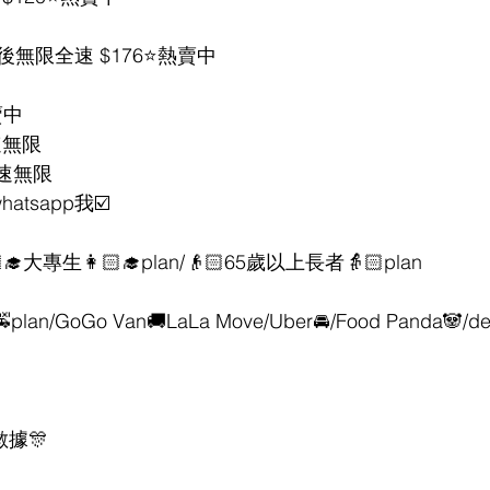
0GB後無限全速 $176⭐熱賣中
賣中
速無限
全速無限
tsapp我☑️
‍🎓大專生👩🏻‍🎓plan/👴🏻65歲以上長者👵🏻plan
lan/GoGo Van🚚LaLa Move/Uber🚘/Food Panda🐼/de
數據🎊