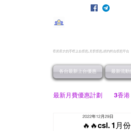
轉台快
CMHK/3HK/SmarTone/CSl/10
香港最大的手機上
台
優惠,
月費優惠,
續約
轉台
優惠
平台
各台最新上台優惠
最新流動
最新月費優惠計劃
3香港
2022年12月29日
SMARTONE 優惠
🔥🔥csl. 1