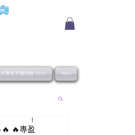
​收費電視
及大專生月費比較 2026
More
上行 寬頻優惠
🔥 🔥專盈