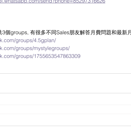
i.whatsapp.com/send?phone=85297316626
ps (共3個groups, 有很多不同Sales朋友解答月費問題和最
k.com/groups/4.5gplan/
ok.com/groups/mystylegroups/
ok.com/groups/1755653547863309